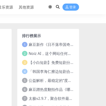
音乐资源
其他资源
登录
排行榜展示
麻豆新作《日不落帝国奇欲记》流出，已解除登录验证！
1
Noiz AI，这个网站任何声音都能克隆，完全免费
2
【小白短剧】免费短剧分享2025年1月3日
3
「韩国李海仁擦边短剧合集【15部中字54部原版】
4
公益解析，最稳定的“度盘”直链解析站，突破速度限制
5
麻豆蹭热度翻拍作品《哪吒之淫邪三龙女大战真阳魔童》 已上线
6
太极v2.9.7，聚合软件最新版，25+源也非常猛了！
7