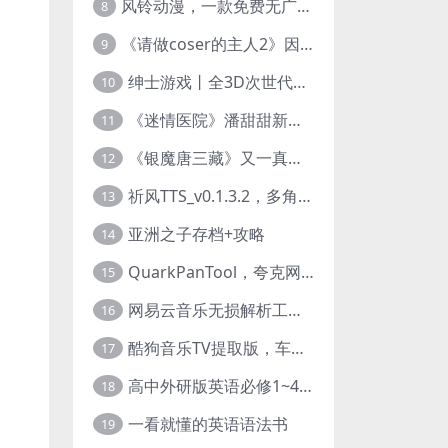
风铃动漫，一款免费无广告的电脑端追番神器！
8
《请做coser的主人2》因“C度大”被Steam下架的真人美女互动游戏！
9
绅士游戏丨全3D次世代的黄油大作， 细腻逼真的双人互动狂想曲！
10
《迷情医院》潘甜甜新作？有点刺激的真人美女互动游戏
11
《银魔唐三藏》又一真人美女互动游戏，堪比M豆！
12
祈风TTS_v0.1.3.2，多角色Ai配音神器，丰富的热门音色
13
亚洲之子存档+攻略
14
QuarkPanTool，夸克网盘链接批量转存、分享和下载工具
15
网易云音乐无损解析工具，超清母带音质免费下载
16
酷狗音乐TV提取版，车机+安卓+TV三端会员互通
17
高中外研版英语必修1~4+考试技巧78讲全套视频
18
一看就懂的英语语法书
19