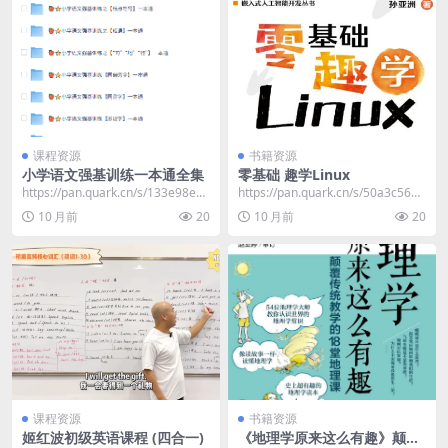
课程资源
书籍资源
小学语文强基训练一本通全集
零基础 趣学Linux
https://pan.quark.cn/s/133e98e5a
https://pan.quark.cn/s/50a3c5693
999
2d2
10 月前
20
10 月前
20
课程资源
书籍资源
姬红波初级英语课程 (四合一)
《地理学原来这么有趣》颠覆