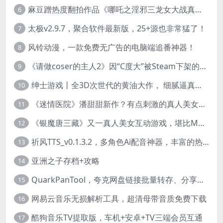
麻豆蹭热度翻拍作品《哪吒之淫邪三龙女大战真阳魔童》 已上线
6
太极v2.9.7，聚合软件最新版，25+源也非常猛了！
7
风铃动漫，一款免费无广告的电脑端追番神器！
8
《请做coser的主人2》因“C度大”被Steam下架的真人美女互动游戏！
9
绅士游戏丨全3D次世代的黄油大作， 细腻逼真的双人互动狂想曲！
10
《迷情医院》潘甜甜新作？有点刺激的真人美女互动游戏
11
《银魔唐三藏》又一真人美女互动游戏，堪比M豆！
12
祈风TTS_v0.1.3.2，多角色Ai配音神器，丰富的热门音色
13
亚洲之子存档+攻略
14
QuarkPanTool，夸克网盘链接批量转存、分享和下载工具
15
网易云音乐无损解析工具，超清母带音质免费下载
16
酷狗音乐TV提取版，车机+安卓+TV三端会员互通
17