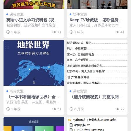
课程资源
软件资源
英语小短文学习资料包 (视频
Keep TV珍藏版，堪称健身软
+音频+文本)
件界的“天花板”
包含初阶、进阶视频和磨耳朵音频
家人们都知道，身体是革命的本
学习资料，以及作文文本，适合幼
钱，日常保持适量运动，不仅能增
1 年前
71
1 年前
41
儿和小学生学习提升。...
强体质，还能让整个人活...
书籍资源
课程资源
《一本书看懂地缘世界》全球
《翻身破圈秘笈》完整版阅
政治势力全解析 [人文社科] [p
读，实现逆袭与自我突围的实
资源信息 美国，从立国、崛起到称
df+全格式]
用成长指南
霸，走过的套路好像武侠小说中的
1 年前
51
8 月前
22
“大侠”；欧洲，曾...