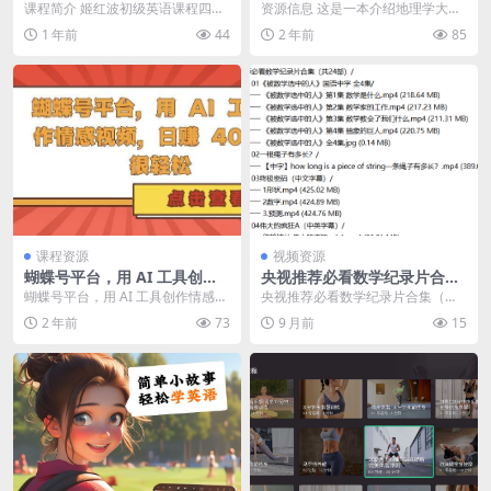
传统教学的18堂地理课
课程简介 姬红波初级英语课程四合
资源信息 这是一本介绍地理学大师
一合集是一套针对英语初学者设计
及其思想精华的图书。它虚拟了18
1 年前
44
2 年前
85
的综合英语学习课程...
堂神秘课堂，每堂...
课程资源
视频资源
蝴蝶号平台，用 AI 工具创作
央视推荐必看数学纪录片合集
情感视频，日入4张很轻松
（共24部）
蝴蝶号平台，用 AI 工具创作情感视
央视推荐必看数学纪录片合集（共2
【揭秘】
频，日入4张很轻松【揭秘】 项目
4部）/ │ ├── 0...
2 年前
73
9 月前
15
介绍：这个项...