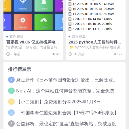
软件资源
课程资源
百家视 v8.06 仅支持横屏电
2025 python人工智能与科研
视、机顶盒、投影仪 电视盒子
项目课程
“百家视”是一款专注于内容聚合与分
​ 📁 python人工智能与科研项目课
享的软件，旨在为用户提供丰富多
程 📄 课程资料.7z &...
1 年前
49
10 月前
22
样的知识资源。 ...
排行榜展示
麻豆新作《日不落帝国奇欲记》流出，已解除登录验证！
1
Noiz AI，这个网站任何声音都能克隆，完全免费
2
【小白短剧】免费短剧分享2025年1月3日
3
「韩国李海仁擦边短剧合集【15部中字54部原版】
4
公益解析，最稳定的“度盘”直链解析站，突破速度限制
5