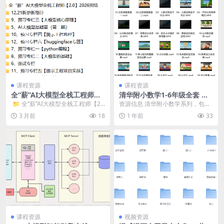
课程资源
课程资源
全“薪”AI大模型全栈工程师
清华附小数学1-6年级全套 人
【2.0】| 2026完结
教版+北师版
​ 📁 全“薪”AI大模型全栈工程师【2.
资源信息 清华附小数学系列，包含
0】2026完结 📁 1...
1-6年级完整版。每集由3-5分钟生
3 月前
18
1 年前
33
动有趣的动画...
课程资源
视频资源