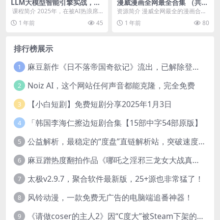
LLM大模型智能引擎实战，Sp
漫威漫画全网最全合集 （共12
ringAI+RAG+MCP+实时搜索
6.9GB）
​ 课程简介 2025年，在被AI热浪席
资源简介 漫威全网最全的漫画合
卷的各行业中，无论是企业提升运
集，都是高清的，喜欢看漫威的别
1 年前
45
1 年前
80
营效率、优...
错过了，赶紧收藏到自...
排行榜展示
麻豆新作《日不落帝国奇欲记》流出，已解除登录验证！
1
Noiz AI，这个网站任何声音都能克隆，完全免费
2
【小白短剧】免费短剧分享2025年1月3日
3
「韩国李海仁擦边短剧合集【15部中字54部原版】
4
公益解析，最稳定的“度盘”直链解析站，突破速度限制
5
麻豆蹭热度翻拍作品《哪吒之淫邪三龙女大战真阳魔童》 已上线
6
太极v2.9.7，聚合软件最新版，25+源也非常猛了！
7
风铃动漫，一款免费无广告的电脑端追番神器！
8
《请做coser的主人2》因“C度大”被Steam下架的真人美女互动游戏！
9