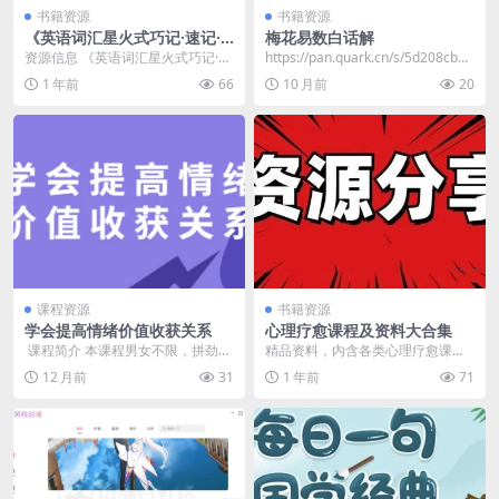
书籍资源
书籍资源
《英语词汇星火式巧记·速记·
梅花易数白话解
精练第一册》畅销十年 风靡全
资源信息 《英语词汇星火式巧记·速
https://pan.quark.cn/s/5d208cbb6
国[pdf]
记·精练第一册》以词根词缀为核
067
1 年前
66
10 月前
20
心，通过联想记忆...
课程资源
书籍资源
学会提高情绪价值收获关系
心理疗愈课程及资料大合集
​ 课程简介 本课程男女不限，拼劲全
精品资料，内含各类心理疗愈课
力却无法收获良好人际关系的职场
程，包括原生家庭疗愈、自我心理
12 月前
31
1 年前
71
人；付出很多，...
完善、精神内耗自救指南...