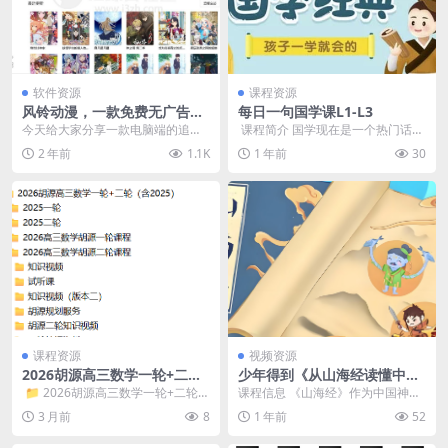
软件资源
课程资源
风铃动漫，一款免费无广告的
每日一句国学课L1-L3
电脑端追番神器！
今天给大家分享一款电脑端的追番
​ 课程简介 国学现在是一个热门话
神器——「风铃动漫」。 高清、免
题，家长们很疑惑，我们以前也没
2 年前
1.1K
1 年前
30
费、无删减、无广告...
学过，还不是这样...
课程资源
视频资源
2026胡源高三数学一轮+二轮
少年得到《从山海经读懂中国
（含2025）
神话》
​ 📁 2026胡源高三数学一轮+二轮
课程信息 《山海经》作为中国神话
（含2025） 📁 2025...
的重要源头，为青少年理解中华文
3 月前
8
1 年前
52
化提供了独特视角。...