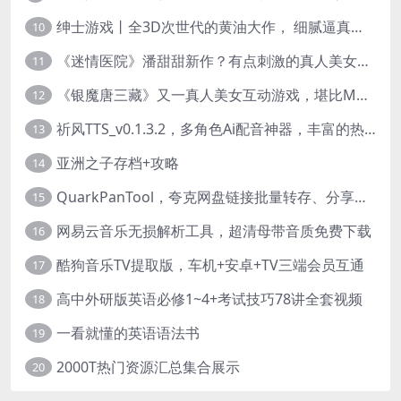
绅士游戏丨全3D次世代的黄油大作， 细腻逼真的双人互动狂想曲！
10
《迷情医院》潘甜甜新作？有点刺激的真人美女互动游戏
11
《银魔唐三藏》又一真人美女互动游戏，堪比M豆！
12
祈风TTS_v0.1.3.2，多角色Ai配音神器，丰富的热门音色
13
亚洲之子存档+攻略
14
QuarkPanTool，夸克网盘链接批量转存、分享和下载工具
15
网易云音乐无损解析工具，超清母带音质免费下载
16
酷狗音乐TV提取版，车机+安卓+TV三端会员互通
17
高中外研版英语必修1~4+考试技巧78讲全套视频
18
一看就懂的英语语法书
19
2000T热门资源汇总集合展示
20