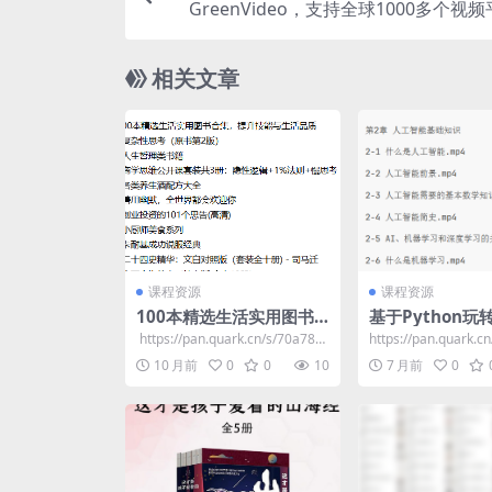
GreenVideo，支持全球1000多个视
相关文章
课程资源
课程资源
100本精选生活实用图书
基于Python
合集，提升技能与生活品
最火框架-Tenso
​ https://pan.quark.cn/s/70a789f
​https://pan.quark.c
质
用实践
8d710 📁 ...
7e927 第1章...
10 月前
0
0
10
7 月前
0