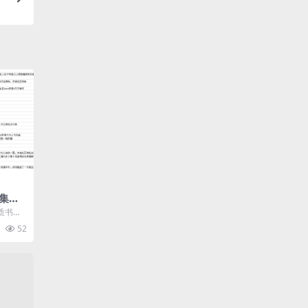
集，
作品
质书籍5
超500
52