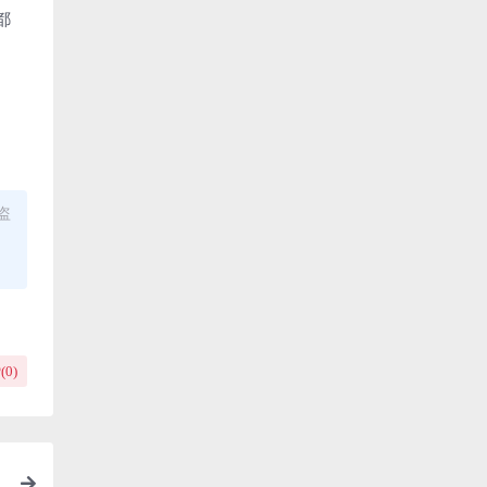
都
盗
(
0
)