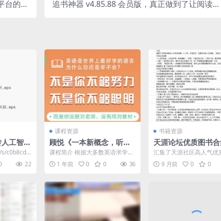
频平台的下
追书神器 v4.85.88 会员版，真正做到了让阅读更
载
自由
课程资源
书籍资源
玩转人工智能
顾悦《一本新概念，听说
天涯论坛优质图书合
rFlow应
读写全解决》
均是当年火爆一时的
n/s/c0b8cdd
课程简介 根据大多数英语求学者
汇集了天涯社区高人气优
的需求，从实用性、系统性、趣
2本，每本书籍的阅读量均
0
22
1 年前
0
0
36
9 月前
0
0
味性上精心挑选了一本国...
万，涵盖小说、散文...