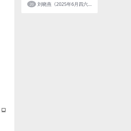
刘晓燕《2025年6月四六级考试急救班 (原保命班) 》(四级完结+六级写译、阅读)
20