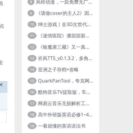
风铃动漫，一款免费无广告的电脑端追番神器！
8
易
《请做coser的主人2》因“C度大”被Steam下架的真人美女互动游戏！
9
绅士游戏丨全3D次世代的黄油大作， 细腻逼真的双人互动狂想曲！
10
得点
《迷情医院》潘甜甜新作？有点刺激的真人美女互动游戏
11
《银魔唐三藏》又一真人美女互动游戏，堪比M豆！
12
祈风TTS_v0.1.3.2，多角色Ai配音神器，丰富的热门音色
13
安
亚洲之子存档+攻略
14
QuarkPanTool，夸克网盘链接批量转存、分享和下载工具
15
酷狗音乐TV提取版，车机+安卓+TV三端会员互通
16
网易云音乐无损解析工具，超清母带音质免费下载
17
高中外研版英语必修1~4+考试技巧78讲全套视频
18
一看就懂的英语语法书
19