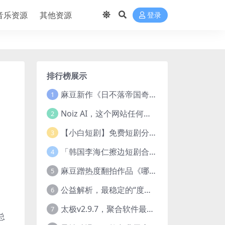
音乐资源
其他资源
登录
排行榜展示
麻豆新作《日不落帝国奇欲记》流出，已解除登录验证！
1
Noiz AI，这个网站任何声音都能克隆，完全免费
2
【小白短剧】免费短剧分享2025年1月3日
3
「韩国李海仁擦边短剧合集【15部中字54部原版】
4
麻豆蹭热度翻拍作品《哪吒之淫邪三龙女大战真阳魔童》 已上线
5
公益解析，最稳定的“度盘”直链解析站，突破速度限制
6
太极v2.9.7，聚合软件最新版，25+源也非常猛了！
7
总