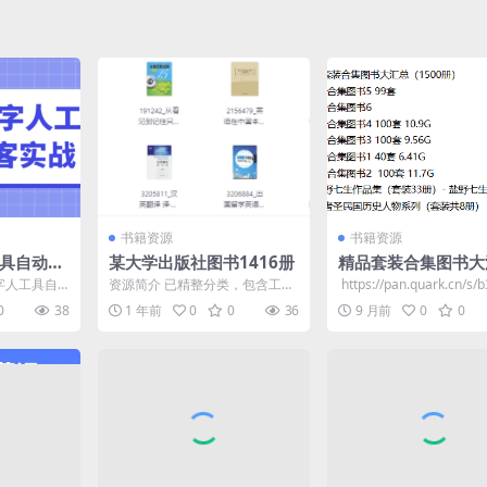
书籍资源
书籍资源
工具自动获
某大学出版社图书1416册
精品套装合集图书大
（1500册）
i数字人工具自
资源简介 已精整分类，包含工业
​ https://pan.quark.cn/s
频方法、6步
技术、经济类、数理科学和化
249dd5 📁 ...
0
38
1 年前
0
0
36
9 月前
0
0
学、军事、自然科学总论、...