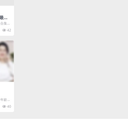
最全
频共32
全合集，
自己看
42
同年龄段
单的绘本
40