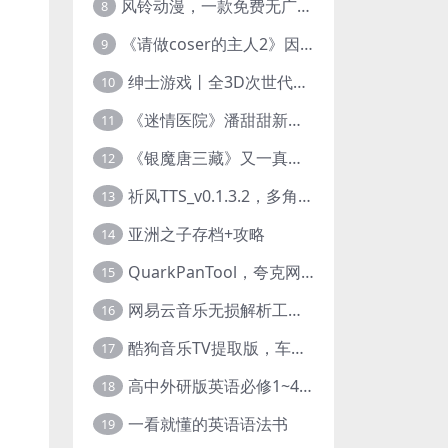
风铃动漫，一款免费无广告的电脑端追番神器！
8
《请做coser的主人2》因“C度大”被Steam下架的真人美女互动游戏！
9
绅士游戏丨全3D次世代的黄油大作， 细腻逼真的双人互动狂想曲！
10
《迷情医院》潘甜甜新作？有点刺激的真人美女互动游戏
11
《银魔唐三藏》又一真人美女互动游戏，堪比M豆！
12
祈风TTS_v0.1.3.2，多角色Ai配音神器，丰富的热门音色
13
亚洲之子存档+攻略
14
QuarkPanTool，夸克网盘链接批量转存、分享和下载工具
15
网易云音乐无损解析工具，超清母带音质免费下载
16
酷狗音乐TV提取版，车机+安卓+TV三端会员互通
17
高中外研版英语必修1~4+考试技巧78讲全套视频
18
一看就懂的英语语法书
19