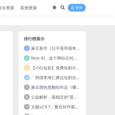
音乐资源
其他资源
登录
排行榜展示
麻豆新作《日不落帝国奇欲记》流出，已解除登录验证！
1
Noiz AI，这个网站任何声音都能克隆，完全免费
2
【小白短剧】免费短剧分享2025年1月3日
3
「韩国李海仁擦边短剧合集【15部中字54部原版】
4
麻豆蹭热度翻拍作品《哪吒之淫邪三龙女大战真阳魔童》 已上线
5
公益解析，最稳定的“度盘”直链解析站，突破速度限制
6
太极v2.9.7，聚合软件最新版，25+源也非常猛了！
7