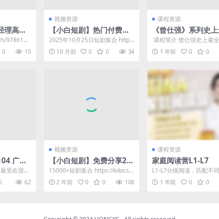
视频资源
课程资源
品经理高薪
【小白短剧】热门付费短
《曾仕强》系列史上
剧资源分享2025年10月2
合集 视频+图文+音
n/s/97861ea
2025年10月25日短剧集合 http
​ 课程简介 曾仕强史上最
5日 64部
个类目 ​​​
s://pan.quark.cn/s/0...
有音频、视频、图文等，
0
15
10 月前
0
0
34
1 年前
0
0
吧，挺不错的~ h...
视频资源
课程资源
.104 广告
【小白短剧】免费分享20
家庭阅读营L1-L7
内容拦截
24年11月26日
d，最受欢迎的
15000+短剧集合 https://kdocs.c
L1-L7分级阅读，匹配不
大杀器
去广告大杀
n/l/ccaeRhRMX1...
孩子的认知水平。 从简
0
62
2 年前
0
0
108
1 年前
0
0
故事，到复杂的章...