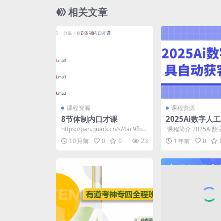
相关文章
课程资源
课程资源
8节体制内口才课
2025Ai数字人
客实战
https://pan.quark.cn/s/4ac9fba
​ 课程简介 2025A
af624
动获客，涵盖AI短视
10 月前
0
0
23
1 年前
0
获客突围法...