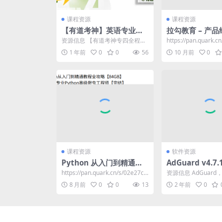
课程资源
课程资源
【有道考神】英语专业四
拉勾教育 – 产
级-专四全程班
训练营
资源信息 【有道考神专四全程
https://pan.quark.c
班】提供系统化的TEM4备考方
d752e​
1 年前
0
0
56
10 月前
0
案，包含词汇、听力、语...
课程资源
软件资源
Python 从入门到精通教
AdGuard v4.7
程全攻略【84GB】
拦截程序，广告
https://pan.quark.cn/s/02e27c3
资源信息 AdGuar
跟踪器，去广告
a4bfe 📁 Py...
广告拦截程序，堪称
8 月前
0
0
13
2 年前
0
器。Adguar...