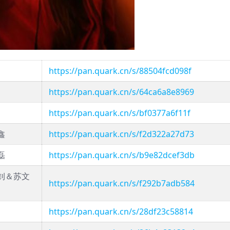
https://pan.quark.cn/s/88504fcd098f
https://pan.quark.cn/s/64ca6a8e8969
https://pan.quark.cn/s/bf0377a6f11f
鑫
https://pan.quark.cn/s/f2d322a27d73
磊
https://pan.quark.cn/s/b9e82dcef3db
钊＆苏文
https://pan.quark.cn/s/f292b7adb584
https://pan.quark.cn/s/28df23c58814