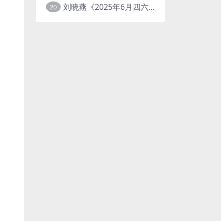
刘晓燕《2025年6月四六级考试急救班 (原保命班) 》(四级完结+六级写译、阅读)
20