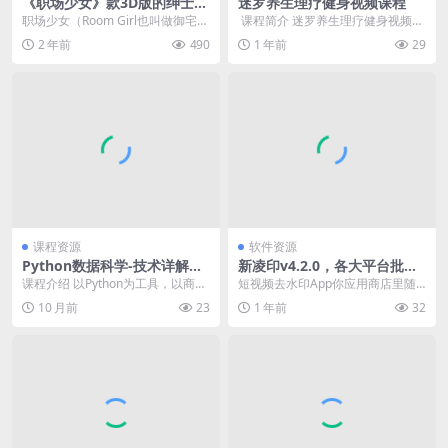
《职场少女》款3D版的绅士游
迷罗养生理疗健身视频课程
戏，真正实现了模拟人生！
职场少女（Room Girl也叫做御宅少
​ 课程简介 迷罗养生理疗健身视频课
女) 这是大名鼎鼎的I社在2022年发
程是一门全面的健康课程，其中包
2 年前
490
1 年前
29
布...
含了锻炼身体、...
课程资源
软件资源
Python数据科学-技术详解与
新凌印v4.2.0，各大平台批量
商业实践（八大案例，配套书
图集+视频去水印工具
课程介绍 以Python为工具，以商业
短视频去水印App你应用商店里随
籍） – 带源码课件
实战为导向的数据科学家养成手册
便下载一个，不是收费就是得看广
10 月前
23
1 年前
32
《Pytho...
告，用着很烦人，但...