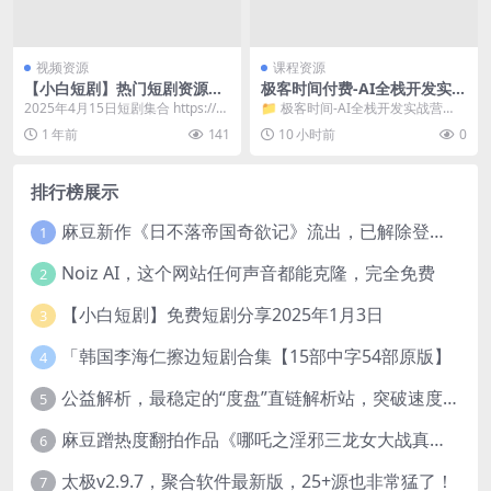
视频资源
课程资源
【小白短剧】热门短剧资源分
极客时间付费-AI全栈开发实战
享2025年4月15日
营（完结）
2025年4月15日短剧集合 https://p
📁 极客时间-AI全栈开发实战营
an.quark.cn/s/bf...
（完结） 📁 第十四章：FastG...
1 年前
141
10 小时前
0
排行榜展示
麻豆新作《日不落帝国奇欲记》流出，已解除登录验证！
1
Noiz AI，这个网站任何声音都能克隆，完全免费
2
【小白短剧】免费短剧分享2025年1月3日
3
「韩国李海仁擦边短剧合集【15部中字54部原版】
4
公益解析，最稳定的“度盘”直链解析站，突破速度限制
5
麻豆蹭热度翻拍作品《哪吒之淫邪三龙女大战真阳魔童》 已上线
6
太极v2.9.7，聚合软件最新版，25+源也非常猛了！
7