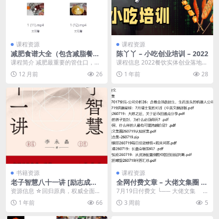
课程资源
课程资源
减肥食谱大全（包含减脂餐制
陈丫丫 – 小吃创业培训 – 2022
作视频、瘦身课等等）
课程简介 减肥最重要的管住口，所
课程信息 2022餐饮实体创业落地超
谓三分练，七分吃，但很多人觉得
级指南。。 课程目录 ├── 第01课
12 月前
26
1 年前
28
吃不饱，容易暴饮暴...
第一节...
书籍资源
课程资源
老子智慧八十一讲 [励志成功]
全网付费文章 – 大佬文集圈 学
[pdf+全格式]
习先锋 精选研报 7月19日更新
资源信息 ☆回归原典，权威全面融
7月19日付费文 └── 大佬文集 ├
合出土文献，复原更符合老子本意
── 2607...
1 年前
66
3 周前
5
的原典旁征博引，吸...