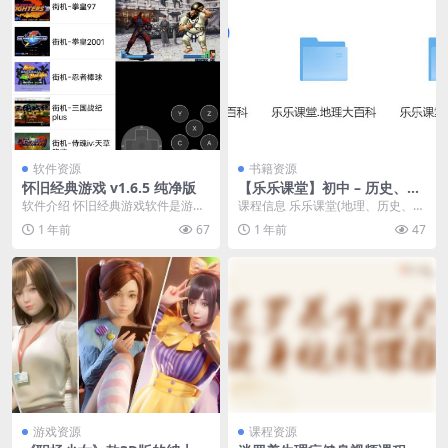
软件资源
书籍资源
怀旧经典游戏 v1.6.5 纯净版
【乐乐课堂】初中 – 历史、地
理、生物 大百科
软件介绍 怀旧经典游戏软件是游戏
课程信息 乐乐课堂(地理、历史、生
爱好者重温往昔的乐园。它集合了
物)。 课程目录 ├── 乐乐课堂.地理
1 年前
67
1 年前
47
众多经典老游戏，像...
大百科...
游戏资源
课程资源