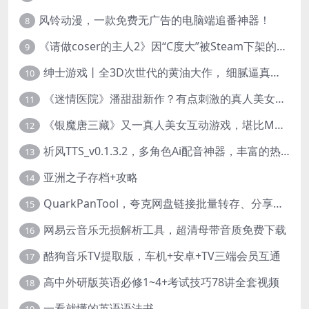
风铃动漫，一款免费无广告的电脑端追番神器！
8
《请做coser的主人2》因“C度大”被Steam下架的真人美女互动游戏！
9
绅士游戏丨全3D次世代的黄油大作， 细腻逼真的双人互动狂想曲！
10
《迷情医院》潘甜甜新作？有点刺激的真人美女互动游戏
11
《银魔唐三藏》又一真人美女互动游戏，堪比M豆！
12
祈风TTS_v0.1.3.2，多角色Ai配音神器，丰富的热门音色
13
亚洲之子存档+攻略
14
QuarkPanTool，夸克网盘链接批量转存、分享和下载工具
15
网易云音乐无损解析工具，超清母带音质免费下载
16
酷狗音乐TV提取版，车机+安卓+TV三端会员互通
17
高中外研版英语必修1~4+考试技巧78讲全套视频
18
一看就懂的英语语法书
19