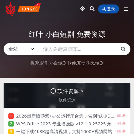
登录
红叶-小白短剧-免费资源
搜索热词
小白短剧
软件
互动游戏
短剧
软件资源 >
软件资源
2026最新版游戏+办公运行库合集，告别“缺少DLL”报错
1
60
WPS Office 2023 专业增强版 v12.1.0.25225 永久激活版(04.07)
2
44
一键下载4K8K超高清视频，支持1000+视频网站
3
160