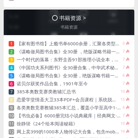
书籍资源 >
书籍资源
【家有图书馆】上瘾书单6000余册，汇聚各类型文学殿堂级作品，您值得拥有
1
0
《谋略做局图书合集》全30册 ，绝版谋略书籍一次看够
2
7
一个时代的落幕：东野圭吾91部推理小说全本，从《放学后》到遗作《永远的记忆》
3
7
《中国功夫系列图书》全30册合集，中华武术秘籍一次看够
4
7
《谋略做局图书合集》全30册，绝版谋略书籍一次看够
5
6
诺贝尔获奖作品合集，1901年至今
6
7
385本奥数竞赛类教辅汇总书
7
10
恋爱学堂情圣大卫33本PDF+会员课程｜系统脱单实战指南
8
15
各类奥数竞赛教辅385本汇总，覆盖小学至高中1-12年级
9
6
【书虫必备】6000册完结小说典藏库｜经典网文·出版文学·畅销榜全品类精校版
10
7
徐静琰《24个绘本阅读秘籍》
11
10
网上卖399的1000本人物传记大合集，包含mobi、epub、azw3 格式
12
19