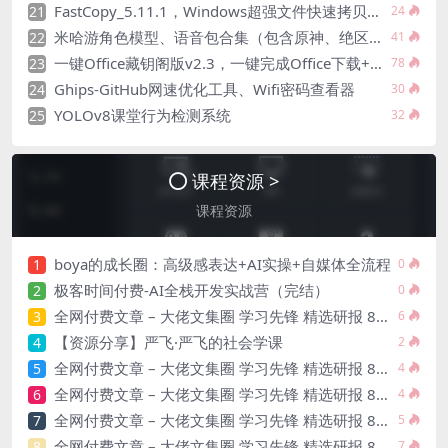
FastCopy_5.11.1，Windows超强文件快速拷贝工具
21
24
米哈游角色模型、语音包合集（包含原神、绝区零、星穹铁道等）共122.9G
22
41
一键Office藏钥阁版v2.3，一键完成Office下载+安装+激活
23
78
Ghips-GitHub网速优化工具、Wifi密码查看器
24
30
YOLOv8课堂行为检测系统
25
32
课程资源 >
课程资源
boya的成长圈：高级感表达+AI实操+自媒体全流程
1
0
极客时间付费-AI全栈开发实战营（完结）
2
0
全网付费文章 – 大佬文集圈 学习先锋 精选研报 8月8日更新
3
6
【资源分享】严飞·严飞的社会学课
4
2
全网付费文章 – 大佬文集圈 学习先锋 精选研报 8月7日更新
5
4
全网付费文章 – 大佬文集圈 学习先锋 精选研报 8月6日更新
6
4
全网付费文章 – 大佬文集圈 学习先锋 精选研报 8月5日更新
7
5
全网付费文章 – 大佬文集圈 学习先锋 精选研报 8月4日更新
8
7