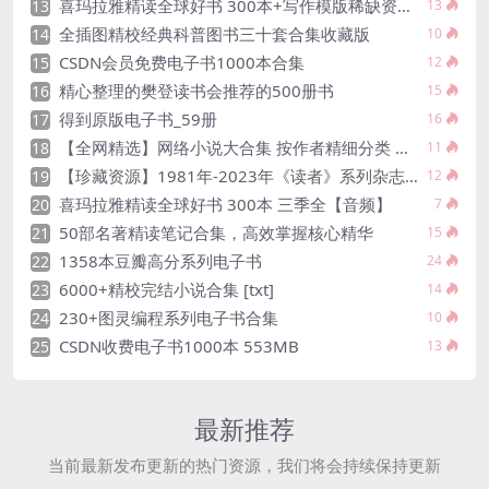
喜玛拉雅精读全球好书 300本+写作模版稀缺资源分享
13
13
全插图精校经典科普图书三十套合集收藏版
14
10
CSDN会员免费电子书1000本合集
15
12
精心整理的樊登读书会推荐的500册书
16
15
得到原版电子书_59册
17
16
【全网精选】网络小说大合集 按作者精细分类 全本 TXT 格式
18
11
【珍藏资源】1981年-2023年《读者》系列杂志电子版全合集
19
12
喜玛拉雅精读全球好书 300本 三季全【音频】
20
7
50部名著精读笔记合集，高效掌握核心精华
21
15
1358本豆瓣高分系列电子书
22
24
6000+精校完结小说合集 [txt]
23
14
230+图灵编程系列电子书合集
24
10
CSDN收费电子书1000本 553MB
25
13
最新推荐
当前最新发布更新的热门资源，我们将会持续保持更新