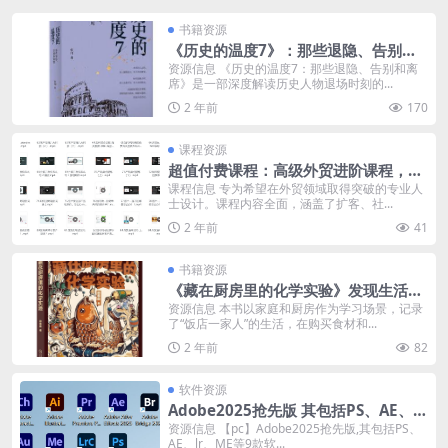
书籍资源
《历史的温度7》：那些退隐、告别和
离席「2023得到年度书单Top10」
资源信息 《历史的温度7：那些退隐、告别和离
席》是一部深度解读历史人物退场时刻的...
2 年前
170
课程资源
超值付费课程：高级外贸进阶课程，包
含扩客，社媒，沟通，谈判技巧
课程信息 专为希望在外贸领域取得突破的专业人
士设计。课程内容全面，涵盖了扩客、社...
2 年前
41
书籍资源
《藏在厨房里的化学实验》发现生活里
的科学秘密
资源信息 本书以家庭和厨房作为学习场景，记录
了“饭店一家人”的生活，在购买食材和...
2 年前
82
软件资源
Adobe2025抢先版 其包括PS、AE、l
r、ME等9款软件,一键安装激活!
资源信息 【pc】Adobe2025抢先版,其包括PS、
AE、lr、ME等9款软...