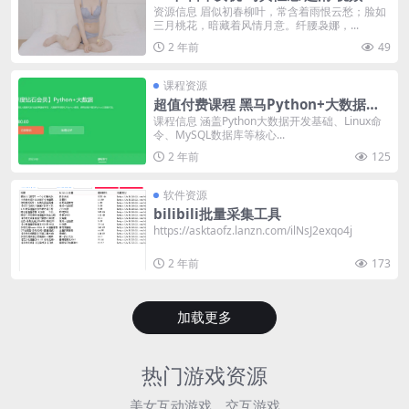
资源信息 眉似初春柳叶，常含着雨恨云愁；脸如
三月桃花，暗藏着风情月意。纤腰袅娜，...
2 年前
49
课程资源
超值付费课程 黑马Python+大数据高
级班-原价9980 全程教程
课程信息 涵盖Python大数据开发基础、Linux命
令、MySQL数据库等核心...
2 年前
125
软件资源
bilibili批量采集工具
https://asktaofz.lanzn.com/ilNsJ2exqo4j
2 年前
173
加载更多
热门游戏资源
美女互动游戏，交互游戏