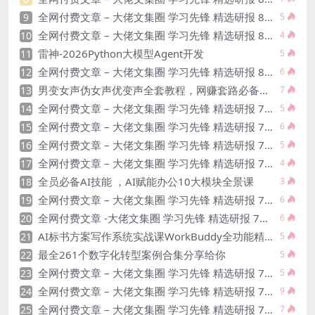
全网付费文章 – 大佬文集圈 学习先锋 精选研报 8月3日更新
9
5
全网付费文章 – 大佬文集圈 学习先锋 精选研报 8月2日更新
10
4
雷神-2026Python大模型Agent开发
11
5
全网付费文章 – 大佬文集圈 学习先锋 精选研报 8月1日更新
12
6
男变女声伪女声优变声全套教程，网赚套路必备技能
13
7
全网付费文章 – 大佬文集圈 学习先锋 精选研报 7月31日更新
14
5
全网付费文章 – 大佬文集圈 学习先锋 精选研报 7月30日 更新
15
6
全网付费文章 – 大佬文集圈 学习先锋 精选研报 7月30日更新
16
5
全网付费文章 – 大佬文集圈 学习先锋 精选研报 7月29日更新
17
4
全员必备AI技能 ，AI赋能办公10大模块全景课
18
3
全网付费文章 – 大佬文集圈 学习先锋 精选研报 7月28日更新
19
6
全网付费文章 -大佬文集圈 学习先锋 精选研报 7月28日更新
20
6
AI标书方案写作系统实战课WorkBuddy全功能精讲・标题大纲全流程生成・提示词优化
21
5
最全261个数字化转型案例合集分享给你
22
5
全网付费文章 – 大佬文集圈 学习先锋 精选研报 7月27日更新
23
5
全网付费文章 – 大佬文集圈 学习先锋 精选研报 7月26日更新
24
9
全网付费文章 – 大佬文集圈 学习先锋 精选研报 7月25日更新
25
7