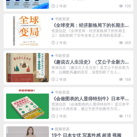
2 年前
100
书籍资源
《全球变局：经济新格局下的长期主
义》透视百年未有之大变局的底层逻
资源信息 《全球变局：经济新格局下的长期主
义》深刻剖析了百年未有之大变局的底层逻...
辑，把握中国经济持续增长的坚韧定力
2 年前
369
书籍资源
《趣说古人生活史》（艾公子全新力
作，一本书满足你对古人所有的好奇，
资源信息 《趣说古人生活史》是艾公子的全新力
作，以幽默风趣的语言，深度剖析了古人...
让你捧腹大笑的同时，也能受益匪）
2 年前
168
书籍资源
《会做图表的人显得特别牛》日本平面
设计大师手把手教你做出清晰图表！
资源信息 《会做图表的人显得特别牛》是日本平
面设计大师所著，通过手把手的教学方式...
2 年前
115
视频资源
19个 日本女优 写真性感 超清 视频