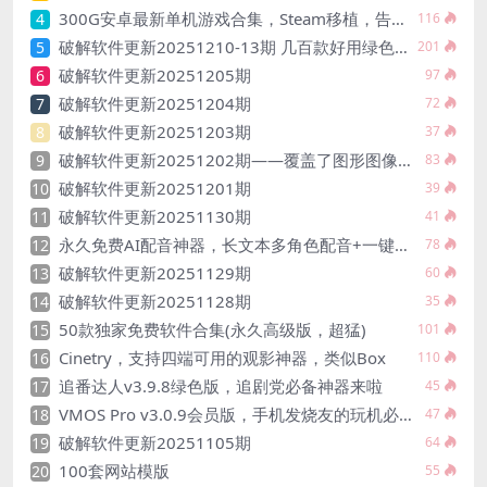
300G安卓最新单机游戏合集，Steam移植，告别游戏荒
4
116
破解软件更新20251210-13期 几百款好用绿色软件
5
201
破解软件更新20251205期
6
97
破解软件更新20251204期
7
72
破解软件更新20251203期
8
37
破解软件更新20251202期——覆盖了图形图像、音视频处理、文件管理、系统优化、网络通信、下载工具、移动应用、办公工具
9
83
破解软件更新20251201期
10
39
破解软件更新20251130期
11
41
永久免费AI配音神器，长文本多角色配音+一键生成视频字幕
12
78
破解软件更新20251129期
13
60
破解软件更新20251128期
14
35
50款独家免费软件合集(永久高级版，超猛)
15
101
Cinetry，支持四端可用的观影神器，类似Box
16
110
追番达人v3.9.8绿色版，追剧党必备神器来啦
17
45
VMOS Pro v3.0.9会员版，手机发烧友的玩机必备工具
18
47
破解软件更新20251105期
19
64
100套网站模版
20
55