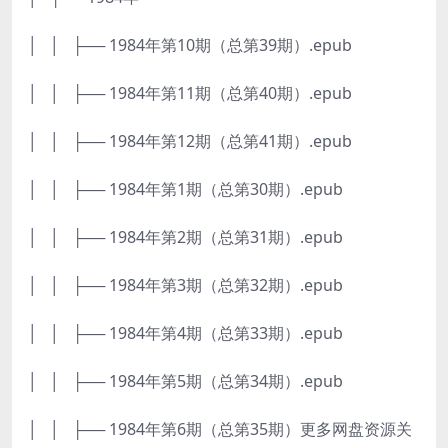
│ │ ├── 1984年第10期（总第39期）.epub
│ │ ├── 1984年第11期（总第40期）.epub
│ │ ├── 1984年第12期（总第41期）.epub
│ │ ├── 1984年第1期（总第30期）.epub
│ │ ├── 1984年第2期（总第31期）.epub
│ │ ├── 1984年第3期（总第32期）.epub
│ │ ├── 1984年第4期（总第33期）.epub
│ │ ├── 1984年第5期（总第34期）.epub
│ │ ├── 1984年第6期（总第35期）更多网盘资源关