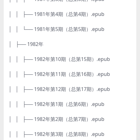
│ │ ├── 1981年第4期（总第4期）.epub
│ │ └── 1981年第5期（总第5期）.epub
│ ├── 1982年
│ │ ├── 1982年第10期（总第15期）.epub
│ │ ├── 1982年第11期（总第16期）.epub
│ │ ├── 1982年第12期（总第17期）.epub
│ │ ├── 1982年第1期（总第6期）.epub
│ │ ├── 1982年第2期（总第7期）.epub
│ │ ├── 1982年第3期（总第8期）.epub