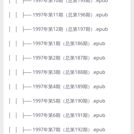
│ │ ├── 1997年第10期（总第195期）.epub
│ │ ├── 1997年第11期（总第196期）.epub
│ │ ├── 1997年第12期（总第197期）.epub
│ │ ├── 1997年第1期（总第186期）.epub
│ │ ├── 1997年第2期（总第187期）.epub
│ │ ├── 1997年第3期（总第188期）.epub
│ │ ├── 1997年第4期（总第189期）.epub
│ │ ├── 1997年第5期（总第190期）.epub
│ │ ├── 1997年第6期（总第191期）.epub
│ │ ├── 1997年第7期（总第192期）.epub