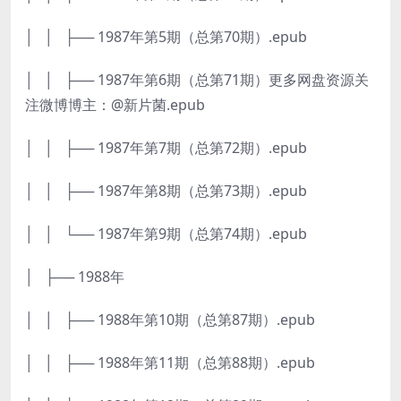
│ │ ├── 1987年第5期（总第70期）.epub
│ │ ├── 1987年第6期（总第71期）更多网盘资源关
注微博博主：@新片菌.epub
│ │ ├── 1987年第7期（总第72期）.epub
│ │ ├── 1987年第8期（总第73期）.epub
│ │ └── 1987年第9期（总第74期）.epub
│ ├── 1988年
│ │ ├── 1988年第10期（总第87期）.epub
│ │ ├── 1988年第11期（总第88期）.epub