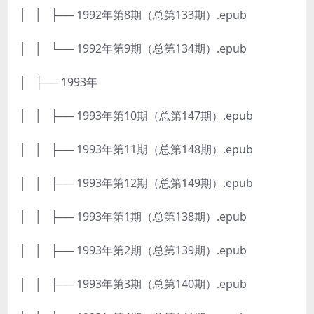
│ │ ├── 1992年第8期（总第133期）.epub
│ │ └── 1992年第9期（总第134期）.epub
│ ├── 1993年
│ │ ├── 1993年第10期（总第147期）.epub
│ │ ├── 1993年第11期（总第148期）.epub
│ │ ├── 1993年第12期（总第149期）.epub
│ │ ├── 1993年第1期（总第138期）.epub
│ │ ├── 1993年第2期（总第139期）.epub
│ │ ├── 1993年第3期（总第140期）.epub