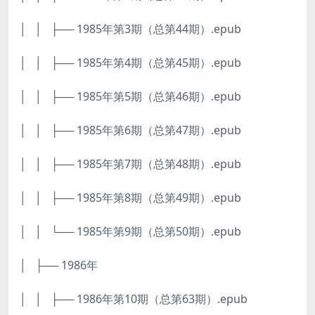
│ │ ├── 1985年第3期（总第44期）.epub
│ │ ├── 1985年第4期（总第45期）.epub
│ │ ├── 1985年第5期（总第46期）.epub
│ │ ├── 1985年第6期（总第47期）.epub
│ │ ├── 1985年第7期（总第48期）.epub
│ │ ├── 1985年第8期（总第49期）.epub
│ │ └── 1985年第9期（总第50期）.epub
│ ├── 1986年
│ │ ├── 1986年第10期（总第63期）.epub