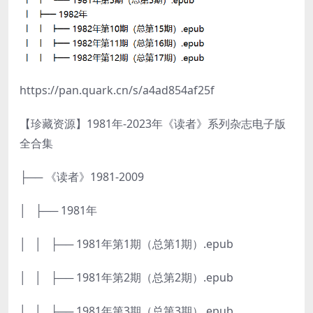
https://pan.quark.cn/s/a4ad854af25f
【珍藏资源】1981年-2023年《读者》系列杂志电子版
全合集
├── 《读者》1981-2009
│ ├── 1981年
│ │ ├── 1981年第1期（总第1期）.epub
│ │ ├── 1981年第2期（总第2期）.epub
│ │ ├── 1981年第3期（总第3期）.epub