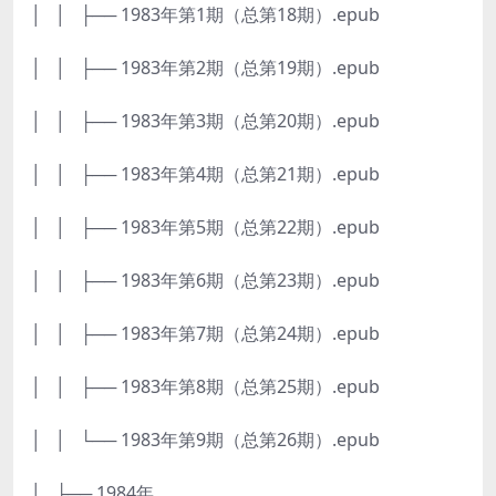
│ │ ├── 1983年第1期（总第18期）.epub
│ │ ├── 1983年第2期（总第19期）.epub
│ │ ├── 1983年第3期（总第20期）.epub
│ │ ├── 1983年第4期（总第21期）.epub
│ │ ├── 1983年第5期（总第22期）.epub
│ │ ├── 1983年第6期（总第23期）.epub
│ │ ├── 1983年第7期（总第24期）.epub
│ │ ├── 1983年第8期（总第25期）.epub
│ │ └── 1983年第9期（总第26期）.epub
│ ├── 1984年