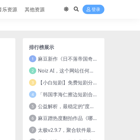
音乐资源
其他资源
登录
排行榜展示
麻豆新作《日不落帝国奇欲记》流出，已解除登录验证！
1
Noiz AI，这个网站任何声音都能克隆，完全免费
2
【小白短剧】免费短剧分享2025年1月3日
3
「韩国李海仁擦边短剧合集【15部中字54部原版】
4
公益解析，最稳定的“度盘”直链解析站，突破速度限制
5
麻豆蹭热度翻拍作品《哪吒之淫邪三龙女大战真阳魔童》 已上线
6
太极v2.9.7，聚合软件最新版，25+源也非常猛了！
7