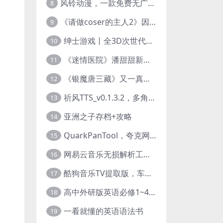
风铃动漫，一款免费无广告的电脑端追番神器！
8
《请做coser的主人2》因“C度大”被Steam下架的真人美女互动游戏！
9
绅士游戏丨全3D次世代的黄油大作， 细腻逼真的双人互动狂想曲！
10
《迷情医院》潘甜甜新作？有点刺激的真人美女互动游戏
11
《银魔唐三藏》又一真人美女互动游戏，堪比M豆！
12
祈风TTS_v0.1.3.2，多角色Ai配音神器，丰富的热门音色
13
亚洲之子存档+攻略
14
QuarkPanTool，夸克网盘链接批量转存、分享和下载工具
15
网易云音乐无损解析工具，超清母带音质免费下载
16
酷狗音乐TV提取版，车机+安卓+TV三端会员互通
17
高中外研版英语必修1~4+考试技巧78讲全套视频
18
一看就懂的英语语法书
19