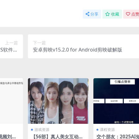
分享
收藏
点赞
上一篇
下一篇
1 PS软件破
安卓剪映v15.2.0 for Android剪映破解版
解版
游戏资源
课程资源
视频刘坚
【56部】真人美女互动影
交个朋友：2025AI