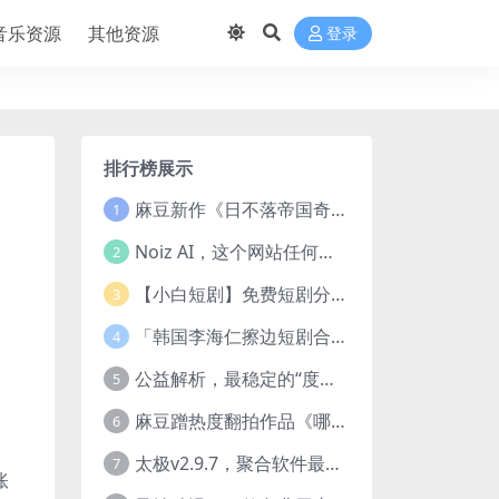
音乐资源
其他资源
登录
排行榜展示
麻豆新作《日不落帝国奇欲记》流出，已解除登录验证！
1
Noiz AI，这个网站任何声音都能克隆，完全免费
2
【小白短剧】免费短剧分享2025年1月3日
3
「韩国李海仁擦边短剧合集【15部中字54部原版】
4
公益解析，最稳定的“度盘”直链解析站，突破速度限制
5
麻豆蹭热度翻拍作品《哪吒之淫邪三龙女大战真阳魔童》 已上线
6
太极v2.9.7，聚合软件最新版，25+源也非常猛了！
7
账