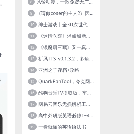
风铃动漫，一款免费无广告的电脑端追番神器！
8
刻。
《请做coser的主人2》因“C度大”被Steam下架的真人美女互动游戏！
9
绅士游戏丨全3D次世代的黄油大作， 细腻逼真的双人互动狂想曲！
10
《迷情医院》潘甜甜新作？有点刺激的真人美女互动游戏
11
《银魔唐三藏》又一真人美女互动游戏，堪比M豆！
12
下
祈风TTS_v0.1.3.2，多角色Ai配音神器，丰富的热门音色
13
亚洲之子存档+攻略
14
QuarkPanTool，夸克网盘链接批量转存、分享和下载工具
15
酷狗音乐TV提取版，车机+安卓+TV三端会员互通
16
网易云音乐无损解析工具，超清母带音质免费下载
17
高中外研版英语必修1~4+考试技巧78讲全套视频
18
一看就懂的英语语法书
19