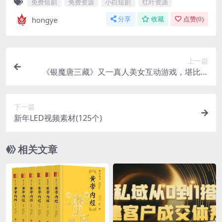
免费短剧
免费资源
小白短剧
红叶资源
hongye
分享
收藏
点赞(
0
)
上一篇
《银魔唐三藏》又一真人美女互动游戏，堪比M
豆！
下一篇
新年LED视频素材(125个)
相关文章