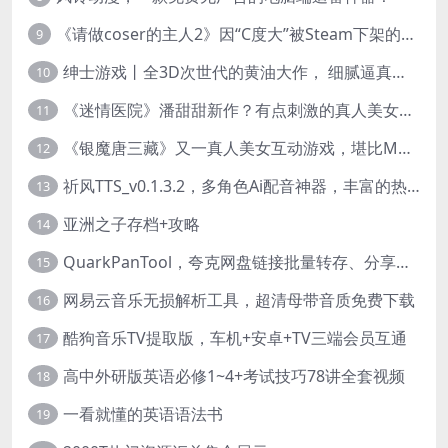
《请做coser的主人2》因“C度大”被Steam下架的真人美女互动游戏！
9
绅士游戏丨全3D次世代的黄油大作， 细腻逼真的双人互动狂想曲！
10
《迷情医院》潘甜甜新作？有点刺激的真人美女互动游戏
11
《银魔唐三藏》又一真人美女互动游戏，堪比M豆！
12
祈风TTS_v0.1.3.2，多角色Ai配音神器，丰富的热门音色
13
亚洲之子存档+攻略
14
QuarkPanTool，夸克网盘链接批量转存、分享和下载工具
15
网易云音乐无损解析工具，超清母带音质免费下载
16
酷狗音乐TV提取版，车机+安卓+TV三端会员互通
17
高中外研版英语必修1~4+考试技巧78讲全套视频
18
一看就懂的英语语法书
19