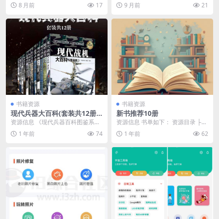
3b0
pan.quark.cn/s/6...
8 月前
17
9 月前
21
书籍资源
书籍资源
现代兵器大百科(套装共12册)
新书推荐10册
[人文社科]
资源信息 《现代兵器百科图鉴系
资源信息 书单如下： 资源目录 ├─
列》涵盖多种军用装备，包括战
─ 《胜者谋局》大齐.jpg 0.26M └...
1 年前
74
1 年前
62
机、重型武器、潜艇、枪...