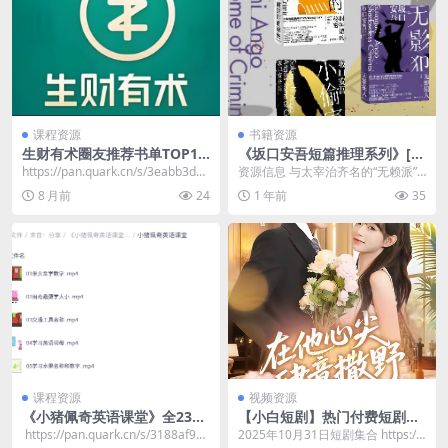
课程资源
书籍资源
生财有术圈友推荐书单TOP10
《坂口安吾短篇推理系列》[套
0，搞钱思维+认知成长必读书
装全3册] [作品合集] [pdf+全
https://pan.quark.cn/s/3eabb3d02
资源信息 与太宰治齐名的“无赖派”
籍全整理
格式]
1b7​
文学旗手，川端康成、三岛由纪夫
8 月前
24
1 年前
35
推崇备至的文学大...
课程资源
视频资源
《小猪佩奇英语课堂》全23集
【小白短剧】热门付费短剧资
儿童英文启蒙超清动画
源分享2025年11月1日 81部
​ https://pan.quark.cn/s/3188af9ed
2025年10月31日短剧集合 https://