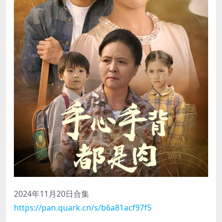
2024年11月20日合集
https://pan.quark.cn/s/b6a81acf97f5