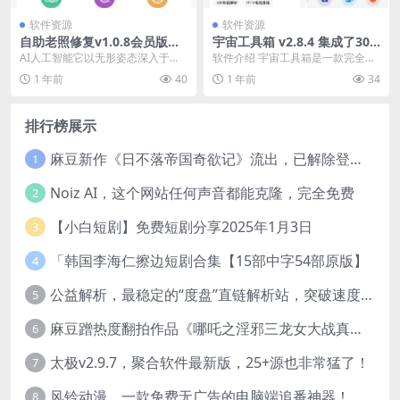
软件资源
软件资源
自助老照修复v1.0.8会员版，
宇宙工具箱 v2.8.4 集成了300
内置超多的AI工具
余个黑科技功能，解锁会员版
AI人工智能它以无形姿态深入于我
软件介绍 宇宙工具箱是一款完全免
们的生活之中，比如很多电商平台
费实用的应用手机软件，很多日经
1 年前
40
1 年前
34
的商品智能推荐、人...
常使用的小工具，功...
排行榜展示
麻豆新作《日不落帝国奇欲记》流出，已解除登录验证！
1
Noiz AI，这个网站任何声音都能克隆，完全免费
2
【小白短剧】免费短剧分享2025年1月3日
3
「韩国李海仁擦边短剧合集【15部中字54部原版】
4
公益解析，最稳定的“度盘”直链解析站，突破速度限制
5
麻豆蹭热度翻拍作品《哪吒之淫邪三龙女大战真阳魔童》 已上线
6
太极v2.9.7，聚合软件最新版，25+源也非常猛了！
7
风铃动漫，一款免费无广告的电脑端追番神器！
8