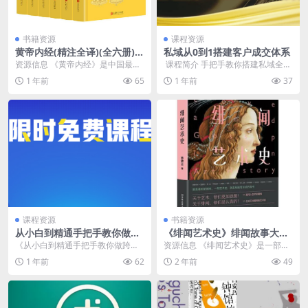
书籍资源
课程资源
黄帝内经(精注全译)(全六册)
私域从0到1搭建客户成交体系
[传统文化]
资源信息 《黄帝内经》是中国最古
​ 课程简介 手把手教你搭建私域全链
老的医学经典，包含《灵枢》和
路成交体系！ 从流量精准导入、人
1 年前
65
1 年前
37
《素问》，以对话形式...
设 IP 打...
课程资源
书籍资源
从小白到精通手把手教你做跨
《绯闻艺术史》绯闻故事大爆
境
料 情爱故事
《从小白到精通手把手教你做跨
资源信息 《绯闻艺术史》是一部集
境》课程专为跨境电商新手设计，
绯闻故事大爆料与情爱故事于一体
1 年前
62
2 年前
49
系统讲解跨境电商的运营...
的作品。该书通过深...