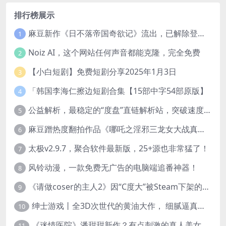
排行榜展示
麻豆新作《日不落帝国奇欲记》流出，已解除登录验证！
1
Noiz AI，这个网站任何声音都能克隆，完全免费
2
【小白短剧】免费短剧分享2025年1月3日
3
「韩国李海仁擦边短剧合集【15部中字54部原版】
4
公益解析，最稳定的“度盘”直链解析站，突破速度限制
5
麻豆蹭热度翻拍作品《哪吒之淫邪三龙女大战真阳魔童》 已上线
6
太极v2.9.7，聚合软件最新版，25+源也非常猛了！
7
风铃动漫，一款免费无广告的电脑端追番神器！
8
《请做coser的主人2》因“C度大”被Steam下架的真人美女互动游戏！
9
绅士游戏丨全3D次世代的黄油大作， 细腻逼真的双人互动狂想曲！
10
《迷情医院》潘甜甜新作？有点刺激的真人美女互动游戏
11