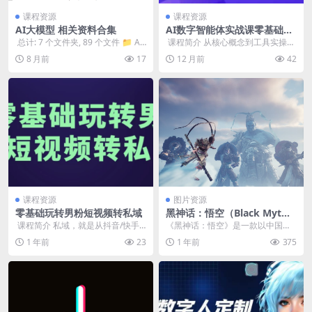
课程资源
课程资源
AI大模型 相关资料合集
AI数字智能体实战课零基础入
门
​ 总计: 7 个文件夹, 89 个文件 📁 AI
​ 课程简介 从核心概念到工具实操，
大模型相关资料合集 ├── 📁...
一步步教你搭建专属智能体：设定
8 月前
17
12 月前
42
角色定位、训练...
课程资源
图片资源
零基础玩转男粉短视频转私域
黑神话：悟空（Black Myt
h：Wukong）| 2K 4K 8K 电
​ 课程简介 私域，就是从抖音/快手/
《黑神话：悟空》是一款以中国古
脑壁纸 手机壁纸
小红书/QQ小世界等平台引流到微
典文学《西游记》为背景的动作冒
1 年前
23
1 年前
375
信或者微信...
险游戏，结合了丰富的...