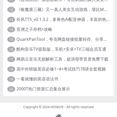
《银魔唐三藏》又一真人美女互动游戏，堪比M豆！
12
祈风TTS_v0.1.3.2，多角色Ai配音神器，丰富的热门音色
13
亚洲之子存档+攻略
14
QuarkPanTool，夸克网盘链接批量转存、分享和下载工具
15
酷狗音乐TV提取版，车机+安卓+TV三端会员互通
16
网易云音乐无损解析工具，超清母带音质免费下载
17
高中外研版英语必修1~4+考试技巧78讲全套视频
18
一看就懂的英语语法书
19
2000T热门资源汇总集合展示
20
Copyright © 2024
HONGYE
- All rights reserved