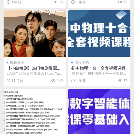
1 年前
36
1 年前
72
天必须安利这款 “情...
乐，让小朋友在唱唱跳...
视频资源
课程资源
【小白短剧】热门短剧资源分
初中物理十合一全套视频课程
享2025年9月6日
2025年9月6日短剧集合 https://pa
​ 课程简介 初中物理十合一全套视频
n.quark.cn/s/6f1...
课程是一套专业实用的物理学习工
11 月前
145
1 年前
37
具，包含十部全...