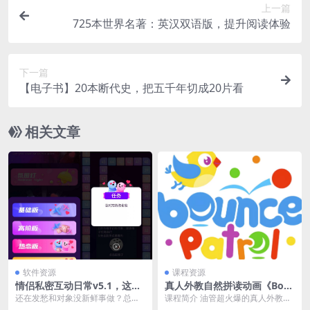
上一篇
725本世界名著：英汉双语版，提升阅读体验
下一篇
【电子书】20本断代史，把五千年切成20片看
相关文章
软件资源
课程资源
情侣私密互动日常v5.1，这款
真人外教自然拼读动画《Bou
情侣的恋爱升温神器，被我挖
nce Patrol Kids》
还在发愁和对象没新鲜事做？总嫌
课程简介 油管超火爆的真人外教趣
到了
约会没创意、异地互动太单调？今
味英语动画，主题丰富、寓教于