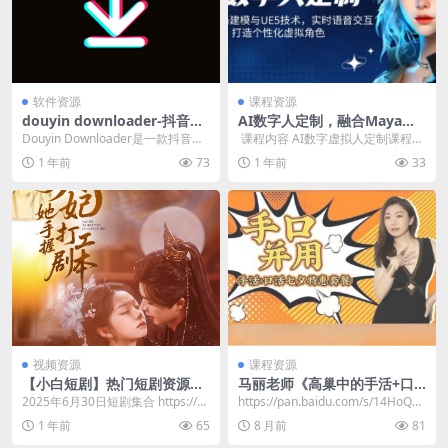
软件资源
课程资源
douyin downloader-抖音批
AI数字人定制，融合Maya建
量下载工具 去水印
模与UE5技术，实时语音交
Douyin Downloader是一款抖音批
​ 课程内容 AI数字虚拟人定制课程集
互，打造个性化虚拟角色
量下载工具，支持去水印下载视
成了虚拟人制作技术和AI大模型技
1 年前
73
1 年前
33
频、图...
术，是目前...
视频资源
课程资源
【小白短剧】热门短剧资源分
马丽老师《高巢中的手活+口
享2025年6月30日
暧》全套教程
2025年6月30日短剧集合 https://p
​https://pan.baidu.com/s/14HoQ7
an.quark.cn/s/d7...
MuUehy12h...
1 年前
65
8 月前
81