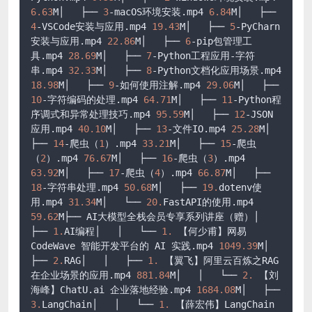
6.63
M│   ├── 
3
-macOS环境安装.mp4 
6.84
M│   ├── 
4
-VSCode安装与应用.mp4 
19.43
M│   ├── 
5
-PyCharn
安装与应用.mp4 
22.86
M│   ├── 
6
-pip包管理工
具.mp4 
28.69
M│   ├── 
7
-Python工程应用-字符
串.mp4 
32.33
M│   ├── 
8
-Python文档化应用场景.mp4 
18.98
M│   ├── 
9
-如何使用注解.mp4 
29.06
M│   ├── 
10
-字符编码的处理.mp4 
64.71
M│   ├── 
11
-Python程
序调式和异常处理技巧.mp4 
95.59
M│   ├── 
12
-JSON
应用.mp4 
40.10
M│   ├── 
13
-文件IO.mp4 
25.28
M│   
├── 
14
-爬虫（
1
）.mp4 
33.21
M│   ├── 
15
-爬虫
（
2
）.mp4 
76.67
M│   ├── 
16
-爬虫（
3
）.mp4 
63.92
M│   ├── 
17
-爬虫（
4
）.mp4 
66.87
M│   ├── 
18
-字符串处理.mp4 
50.68
M│   ├── 
19.
dotenv使
用.mp4 
31.34
M│   └── 
20.
FastAPI的使用.mp4 
59.62
M├── AI大模型全栈会员专享系列讲座（赠）│   
├── 
1.
AI编程│   │   └── 
1.
 【何少甫】网易 
CodeWave 智能开发平台的 AI 实践.mp4 
1049.39
M│   
├── 
2.
RAG│   │   ├── 
1.
 【翼飞】阿里云百炼之RAG
在企业场景的应用.mp4 
881.84
M│   │   └── 
2.
 【刘
海峰】ChatU.ai 企业落地经验.mp4 
1684.08
M│   ├── 
3.
LangChain│   │   └── 
1.
 【薛宏伟】LangChain 