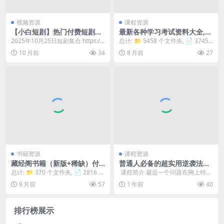
视频资源
课程资源
【小白短剧】热门付费短剧资
最新各种学习考试资料大全,很
源分享2025年10月25日 64部
全
2025年10月25日短剧集合 https://
总计: 📁 5458 个文件夹, 📄 37454
pan.quark.cn/s/0...
个文件 📂 最新各种学习考试资...
10 月前
34
8 月前
27
书籍资源
课程资源
藏经阁书籍（新版+稀缺）付
普通人必备的超实用逆袭法，
费文章（星球/专栏/小报童/知
实现人生跃迁
总计: 📁 370 个文件夹, 📄 2816 个
​ 课程简介 最近一个问题在网上特别
识星球）合集补链 大全
文件 📂 无水印版藏经阁书籍和无...
火：“穷人”和“富人”之间最大的差距
9 月前
57
1 年前
40
是什么？...
排行榜展示