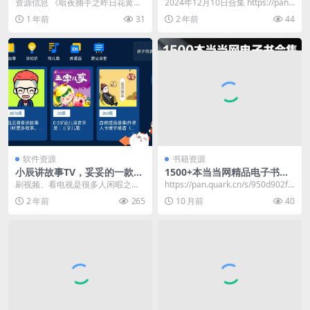
女法医耗时8年讲述诡案背后
12月10日
资源信息 《暗夜捕手之昨日花黄》
2024年12月10日合集 https://pan.
的高智商故事[epub]
是一部悬疑奇幻交织的都市传说，
quark.cn/s/12f...
1 年前
31
2 年前
44
讲述捕夜人江墨在霓...
软件资源
书籍资源
小辰讲故事TV，妥妥的一款养
1500+本当当网精品电子书合
娃辅助小神器
集
刷视频、看电视是很多人闲暇之余
https://pan.quark.cn/s/950d902f7
选择的休闲方式之一。大人还好，
33a​
2 年前
265
10 月前
40
毕竟多年的阅历有了更...