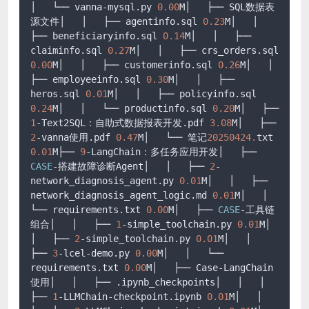
│   └── vanna-mysql.py 
0.00
M│   ├── SQL数据表
源文件│   │   ├── agentinfo.sql 
0.23
M│   │   
├── beneficiaryinfo.sql 
0.14
M│   │   ├── 
claiminfo.sql 
0.27
M│   │   ├── crs_orders.sql 
0.00
M│   │   ├── customerinfo.sql 
0.26
M│   │   
├── employeeinfo.sql 
0.30
M│   │   ├── 
heros.sql 
0.01
M│   │   ├── policyinfo.sql 
0.24
M│   │   └── productinfo.sql 
0.20
M│   ├── 
1
-Text2SQL：自助式数据报表开发.pdf 
3.08
M│   ├── 
2
-vanna使用.pdf 
0.47
M│   └── 笔记
20250424.
txt 
0.01
M├── 
9
-LangChain：多任务应用开发│   ├── 
CASE
-搭建故障诊断Agent│   │   ├── 
2
-
network_diagnosis_agent.py 
0.01
M│   │   ├── 
network_diagnosis_agent_logic.md 
0.01
M│   │   
└── requirements.txt 
0.00
M│   ├── 
CASE
-工具链
组合│   │   ├── 
1
-simple_toolchain.py 
0.01
M│   
│   ├── 
2
-simple_toolchain.py 
0.01
M│   │   
├── 
3
-lcel-demo.py 
0.00
M│   │   └── 
requirements.txt 
0.00
M│   ├── Case-LangChain
使用│   │   ├── .ipynb_checkpoints│   │   │   
├── 
1
-LLMChain-checkpoint.ipynb 
0.01
M│   │   