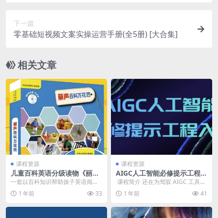
下一篇
零基础短视频文案实操运营手册(全5册) [大合集]
相关文章
课程资源
课程资源
儿童百科英语分级读物《丽声
AIGC人工智能必修提示工程入
百科万花筒 (PDF+音频) 》
门
一套以百科知识帮助孩子英语阅读
​ 课程简介 还在为驾驭 AIGC 工具犯
启蒙的分级读物。 通过阅读话题丰
难？ 这门 AIGC 人工智能必修提
1 年前
33
1 年前
41
富、图片逼真、词句...
示...