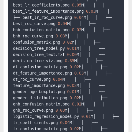
best_lr_coefficients.png 
0.05
M│   │   ├── 
best_lr_feature_importance.png 
0.03
M│   │   
├── best_lr_roc_curve.png 
0.04
M│   │   ├── 
best_roc_curve.png 
0.04
M│   │   ├── 
bnb_confusion_matrix.png 
0.02
M│   │   ├── 
bnb_roc_curve.png 
0.03
M│   │   ├── 
confusion_matrix.png 
0.02
M│   │   ├── 
decision_tree_model.py 
0.01
M│   │   ├── 
decision_tree_text.txt 
0.00
M│   │   ├── 
decision_tree_viz.png 
0.65
M│   │   ├── 
dt_confusion_matrix.png 
0.02
M│   │   ├── 
dt_feature_importance.png 
0.03
M│   │   ├── 
dt_roc_curve.png 
0.04
M│   │   ├── 
feature_importance.png 
0.03
M│   │   ├── 
gender_age_boxplot.png 
0.01
M│   │   ├── 
gender_distribution.png 
0.02
M│   │   ├── 
gnb_confusion_matrix.png 
0.02
M│   │   ├── 
gnb_roc_curve.png 
0.03
M│   │   ├── 
logistic_regression_model.py 
0.01
M│   │   ├── 
lr_coefficients.png 
0.04
M│   │   ├── 
lr_confusion_matrix.png 
0.02
M│   │   ├── 