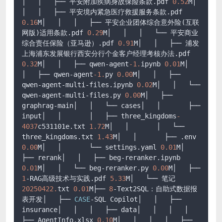
│   │   ├── 平安附加疾病身故保险条款.pdf 
0.52
M│   
│   │   ├── 平安境内紧急医疗救援服务条款.pdf 
0.16
M│   │   │   ├── 平安企业团体综合意外险(互联
网版)适用条款.pdf 
0.29
M│   │   │   └── 平安商业
综合责任保险（亚马逊）.pdf 
0.91
M│   │   ├── 浦发
上海浦东发展银行西安分行个金客户经理考核办法.pdf 
0.32
M│   │   ├── qwen-agent
-1.
ipynb 
0.01
M│   
│   ├── qwen-agent
-1.
py 
0.00
M│   │   ├── 
qwen-agent-multi-files.ipynb 
0.02
M│   │   └── 
qwen-agent-multi-files.py 
0.00
M│   ├── 
graphrag-main│   │   └── cases│   │       ├── 
input│   │       │   ├── three_kingdoms
-
4037
c531101e.txt 
1.72
M│   │       │   └── 
three_kingdoms.txt 
1.43
M│   │       ├── .env 
0.00
M│   │       └── settings.yaml 
0.01
M│   
├── rerank│   │   ├── beg-reranker.ipynb 
0.01
M│   │   └── beg-reranker.py 
0.00
M│   ├── 
1
-RAG高级技术与实践.pdf 
5.33
M│   └── 笔记
20250422.
txt 
0.01
M├── 
8
-Text2SQL：自助式数据报
表开发│   ├── 
CASE
-SQL Copilot│   │   ├── 
insurance│   │   │   ├── data│   │   │   │   
├── AgentInfo.xlsx 
0.10
M│   │   │   │   ├── 