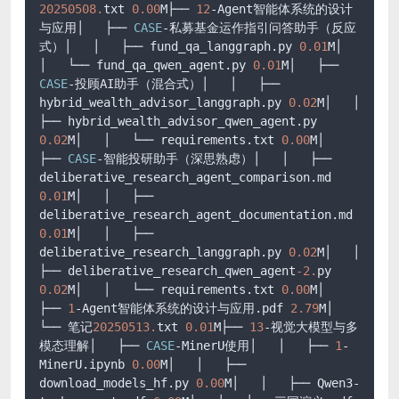
20250508.
txt 
0.00
M├── 
12
-Agent智能体系统的设计
与应用│   ├── 
CASE
-私募基金运作指引问答助手（反应
式）│   │   ├── fund_qa_langgraph.py 
0.01
M│   
│   └── fund_qa_qwen_agent.py 
0.01
M│   ├── 
CASE
-投顾AI助手（混合式）│   │   ├── 
hybrid_wealth_advisor_langgraph.py 
0.02
M│   │   
├── hybrid_wealth_advisor_qwen_agent.py 
0.02
M│   │   └── requirements.txt 
0.00
M│   
├── 
CASE
-智能投研助手（深思熟虑）│   │   ├── 
deliberative_research_agent_comparison.md 
0.01
M│   │   ├── 
deliberative_research_agent_documentation.md 
0.01
M│   │   ├── 
deliberative_research_langgraph.py 
0.02
M│   │   
├── deliberative_research_qwen_agent
-2.
py 
0.02
M│   │   └── requirements.txt 
0.00
M│   
├── 
1
-Agent智能体系统的设计与应用.pdf 
2.79
M│   
└── 笔记
20250513.
txt 
0.01
M├── 
13
-视觉大模型与多
模态理解│   ├── 
CASE
-MinerU使用│   │   ├── 
1
-
MinerU.ipynb 
0.00
M│   │   ├── 
download_models_hf.py 
0.00
M│   │   ├── Qwen3-