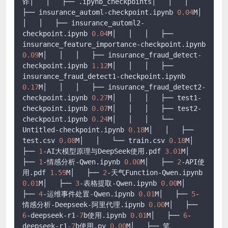
诈│   │   ├── .ipynb_checkpoints│   │   │   
├── insurance_automl-checkpoint.ipynb 
0.04
M│   
│   │   ├── insurance_automl2-
checkpoint.ipynb 
0.04
M│   │   │   ├── 
insurance_feature_importance-checkpoint.ipynb 
0.09
M│   │   │   ├── insurance_fraud_detect-
checkpoint.ipynb 
1.12
M│   │   │   ├── 
insurance_fraud_detect1-checkpoint.ipynb 
0.17
M│   │   │   ├── insurance_fraud_detect2-
checkpoint.ipynb 
0.27
M│   │   │   ├── test1-
checkpoint.ipynb 
0.07
M│   │   │   ├── test2-
checkpoint.ipynb 
0.24
M│   │   │   └── 
Untitled-checkpoint.ipynb 
0.18
M│   │   ├── 
test.csv 
0.08
M│   │   └── train.csv 
0.18
M│   
├── 
1
-AI大模型原理与DeepSeek使用.pdf 
3.01
M│   
├── 
1
-情感分析-Qwen.ipynb 
0.00
M│   ├── 
2
-API使
用.pdf 
1.59
M│   ├── 
2
-天气Function-Qwen.ipynb 
0.01
M│   ├── 
3
-表格提取-Qwen.ipynb 
0.00
M│   
├── 
4
-运维事件处置-Qwen.ipynb 
0.01
M│   ├── 
5
-
情感分析-Deepseek-阿里代理.ipynb 
0.00
M│   ├── 
6
-deepseek-r1
-7
b使用.ipynb 
0.01
M│   ├── 
6
-
deepseek-r1
-7
b使用.py 
0.00
M│   ├── 笔