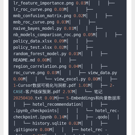
lr_feature_importance.png 
0.03
M│   │   ├── 
lr_roc_curve.png 
0.03
M│   │   ├── 
mnb_confusion_matrix.png 
0.02
M│   │   ├── 
mnb_roc_curve.png 
0.03
M│   │   ├── 
naive_bayes_model.py 
0.01
M│   │   ├── 
nb_models_comparison_roc.png 
0.05
M│   │   ├── 
policy_data.xlsx 
0.09
M│   │   ├── 
policy_test.xlsx 
0.02
M│   │   ├── 
random_forest_model.py 
0.01
M│   │   ├── 
README.md 
0.00
M│   │   ├── 
region_correlation.png 
0.04
M│   │   ├── 
roc_curve.png 
0.03
M│   │   ├── view_data.py 
0.00
M│   │   └── view_excel.py 
0.00
M│   ├── 
1
-Cursor数据可视化与洞察.pdf 
1.01
M│   ├── 
2
-
CASE
-客户续保预测.pdf 
2.97
M│   └── 笔记
20250410.
txt 
0.01
M├── 
5
-Embeddings和向量数据库
│   ├── hotel_recommendation│   │   ├── 
.ipynb_checkpoints│   │   │   └── hotel_rec-
checkpoint.ipynb 
0.14
M│   │   ├── .qodo│   │   
│   └── history.sqlite 
0.02
M│   │   ├── 
.gitignore 
0.00
M│   │   ├── hotel_rec - 