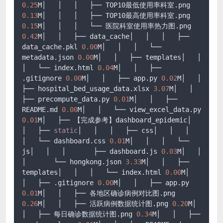
0.25
M│   │   │   ├── TOP10最低使用率科室.png 
0.13
M│   │   │   ├── TOP10最高使用率科室.png 
0.15
M│   │   │   └── 医院科室使用率热力图.png 
0.42
M│   │   ├── data_cache│   │   │   ├── 
data_cache.pkl 
0.00
M│   │   │   └── 
metadata.json 
0.00
M│   │   ├── templates│   │   
│   └── index.html 
0.04
M│   │   ├── 
.gitignore 
0.00
M│   │   ├── app.py 
0.02
M│   │   
├── hospital_bed_usage_data.xlsx 
3.07
M│   │   
├── precompute_data.py 
0.01
M│   │   ├── 
README.md 
0.00
M│   │   └── view_excel_data.py 
0.01
M│   ├── 【完成参考】dashboard_epidemic│   
│   ├── 
static
│   │   │   ├── css│   │   │   
│   └── dashboard.css 
0.01
M│   │   │   └── 
js│   │   │       ├── dashboard.js 
0.03
M│   │   
│       └── hongkong.json 
3.33
M│   │   ├── 
templates│   │   │   └── index.html 
0.00
M│   
│   ├── .gitignore 
0.00
M│   │   ├── app.py 
0.01
M│   │   ├── 各地区确诊病例对比图.png 
0.26
M│   │   ├── 活跃病例数据统计图.png 
0.20
M│   
│   ├── 每日确诊数据统计图.png 
0.34
M│   │   ├── 