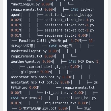
function使用.py 
0.00
M│   │   └── 
requirements.txt 
0.00
M│   ├── 
CASE
-ticket-
agent│   │   ├── assistant_revenue_bot.py 
0.02
M│   │   ├── assistant_ticket_bot
-1.
py 
0.01
M│   │   ├── assistant_ticket_bot
-2.
py 
0.01
M│   │   ├── assistant_ticket_bot
-3.
py 
0.01
M│   │   └── requirements.txt 
0.00
M│   
└── Function Calling与协作.pdf 
1.74
M├── 
11
-
MCP与A2A应用│   ├── 
CASE
-A2A使用│   │   ├── 
BasketBallAgent.py 
0.00
M│   │   ├── 
requirements.txt 
0.00
M│   │   └── 
WeatherAgent.py 
0.00
M│   ├── 
CASE
-MCP Demo
-1
│   
│   ├── .cursorindexingignore 
0.00
M│   │   
├── .gitignore 
0.00
M│   │   ├── 
assistant_mcp_amap_bot.py 
0.01
M│   │   ├── 
assistant_mcp_txt_bot.py 
0.01
M│   │   ├── 旅
行规划.md 
0.00
M│   │   ├── requirements.txt 
0.00
M│   │   └── txt_counter.py 
0.00
M│   ├── 
CASE
-MCP Demo
-2
│   │   ├── assistant_bot.py 
0.01
M│   │   └── requirements.txt 
0.00
M│   
├── 
1
-MCP与A2A的应用.pdf 
5.69
M│   └── 笔记