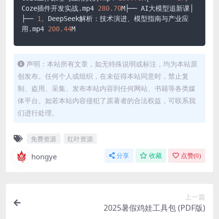
Coze插件开发实战.mp4 
280.70
M├── AI大模型追新课│   
├── 
1
、DeepSeek解析：技术演进、模型指南与产业应
用.mp4 
200.44
M
声明：本站所有文章，如无特殊说明或标注，均为本站原
创发布。任何个人或组织，在未征得本站同意时，禁止复
制、盗用、采集、发布本站内容到任何网站、书籍等各类媒
体平台。如若本站内容侵犯了原著者的合法权益，可联系我
们进行处理。
免费资源
红叶资源
hongye
分享
收藏
点赞(
0
)
上一篇
2025暑假鸡娃工具包 (PDF版)