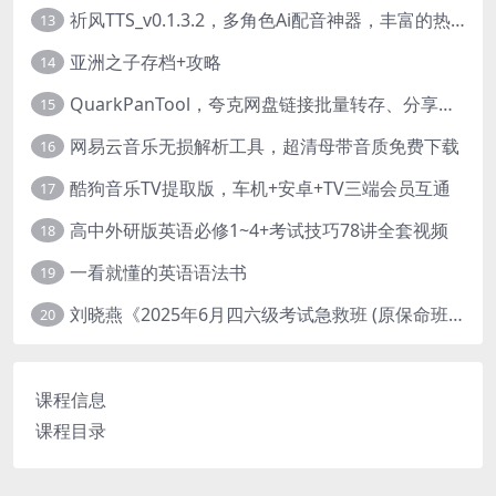
祈风TTS_v0.1.3.2，多角色Ai配音神器，丰富的热门音色
13
亚洲之子存档+攻略
14
QuarkPanTool，夸克网盘链接批量转存、分享和下载工具
15
网易云音乐无损解析工具，超清母带音质免费下载
16
酷狗音乐TV提取版，车机+安卓+TV三端会员互通
17
高中外研版英语必修1~4+考试技巧78讲全套视频
18
一看就懂的英语语法书
19
刘晓燕《2025年6月四六级考试急救班 (原保命班) 》(四级完结+六级写译、阅读)
20
课程信息
课程目录