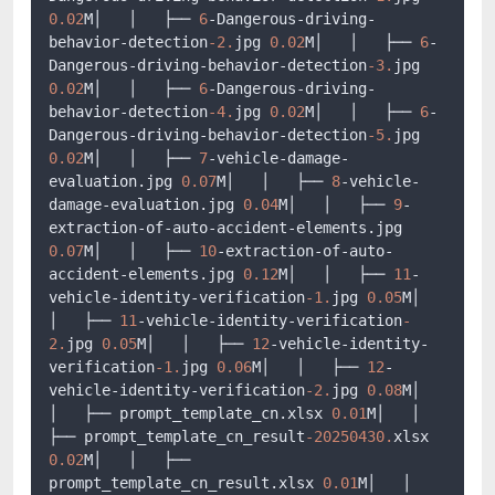
0.02
M│   │   ├── 
6
-Dangerous-driving-
behavior-detection
-2.
jpg 
0.02
M│   │   ├── 
6
-
Dangerous-driving-behavior-detection
-3.
jpg 
0.02
M│   │   ├── 
6
-Dangerous-driving-
behavior-detection
-4.
jpg 
0.02
M│   │   ├── 
6
-
Dangerous-driving-behavior-detection
-5.
jpg 
0.02
M│   │   ├── 
7
-vehicle-damage-
evaluation.jpg 
0.07
M│   │   ├── 
8
-vehicle-
damage-evaluation.jpg 
0.04
M│   │   ├── 
9
-
extraction-of-auto-accident-elements.jpg 
0.07
M│   │   ├── 
10
-extraction-of-auto-
accident-elements.jpg 
0.12
M│   │   ├── 
11
-
vehicle-identity-verification
-1.
jpg 
0.05
M│   
│   ├── 
11
-vehicle-identity-verification
-
2.
jpg 
0.05
M│   │   ├── 
12
-vehicle-identity-
verification
-1.
jpg 
0.06
M│   │   ├── 
12
-
vehicle-identity-verification
-2.
jpg 
0.08
M│   
│   ├── prompt_template_cn.xlsx 
0.01
M│   │   
├── prompt_template_cn_result
-20250430.
xlsx 
0.02
M│   │   ├── 
prompt_template_cn_result.xlsx 
0.01
M│   │   