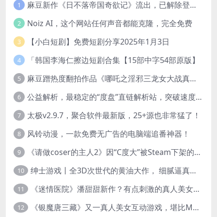
麻豆新作《日不落帝国奇欲记》流出，已解除登录验证！
1
Noiz AI，这个网站任何声音都能克隆，完全免费
2
【小白短剧】免费短剧分享2025年1月3日
3
「韩国李海仁擦边短剧合集【15部中字54部原版】
4
麻豆蹭热度翻拍作品《哪吒之淫邪三龙女大战真阳魔童》 已上线
5
公益解析，最稳定的“度盘”直链解析站，突破速度限制
6
太极v2.9.7，聚合软件最新版，25+源也非常猛了！
7
风铃动漫，一款免费无广告的电脑端追番神器！
8
《请做coser的主人2》因“C度大”被Steam下架的真人美女互动游戏！
9
绅士游戏丨全3D次世代的黄油大作， 细腻逼真的双人互动狂想曲！
10
《迷情医院》潘甜甜新作？有点刺激的真人美女互动游戏
11
《银魔唐三藏》又一真人美女互动游戏，堪比M豆！
12