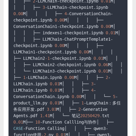
│   ├── 
2
-LLMChain-checkpoint.ipynb 
0.01
M│   
│   │   ├── 
3
-LLMChain-checkpoint.ipynb 
0.00
M│   │   │   ├── 
4
-ConversationChain-
checkpoint.ipynb 
0.00
M│   │   │   ├── 
ConversationChain1-checkpoint.ipynb 
0.00
M│   
│   │   ├── indexes1-checkpoint.ipynb 
0.01
M│   
│   │   ├── LLMChain-ChatPromptTemplate1-
checkpoint.ipynb 
0.00
M│   │   │   ├── 
LLMChain1-checkpoint.ipynb 
0.00
M│   │   │   
├── LLMChain2
-1
-checkpoint.ipynb 
0.01
M│   │   
│   ├── LLMChain2-checkpoint.ipynb 
0.06
M│   │   
│   └── LLMChain3-checkpoint.ipynb 
0.01
M│   │   
├── 
1
-LLMChain.ipynb 
0.00
M│   │   ├── 
2
-
LLMChain.ipynb 
0.01
M│   │   ├── 
3
-
LLMChain.ipynb 
0.01
M│   │   ├── 
4
-
ConversationChain.ipynb 
0.00
M│   │   └── 
5
-
product_llm.py 
0.01
M│   ├── 
1
-LangChain：多任
务应用开发.pdf 
3.03
M│   ├── 
2
-Generative 
Agents.pdf 
1.41
M│   └── 笔记
20250429.
txt 
0.01
M├── 
10
-Function Callling与协作│   ├── 
CASE
-Function Calling│   │   ├── qwen3-
function使用
-2.
py 
0.01
M│   │   ├── qwen3-