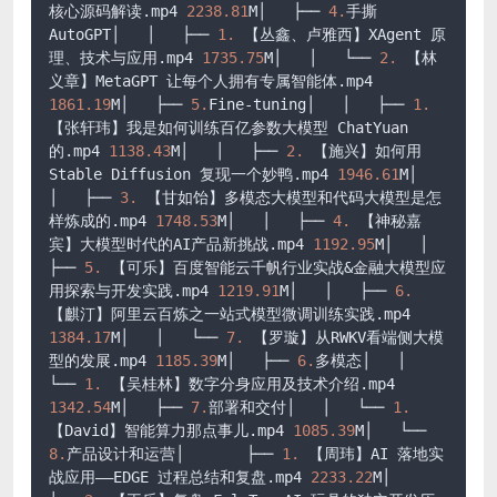
核心源码解读.mp4 
2238.81
M│   ├── 
4.
手撕 
AutoGPT│   │   ├── 
1.
 【丛鑫、卢雅西】XAgent 原
理、技术与应用.mp4 
1735.75
M│   │   └── 
2.
 【林
义章】MetaGPT 让每个人拥有专属智能体.mp4 
1861.19
M│   ├── 
5.
Fine-tuning│   │   ├── 
1.
【张轩玮】我是如何训练百亿参数大模型 ChatYuan 
的.mp4 
1138.43
M│   │   ├── 
2.
 【施兴】如何用 
Stable Diffusion 复现一个妙鸭.mp4 
1946.61
M│   
│   ├── 
3.
 【甘如饴】多模态大模型和代码大模型是怎
样炼成的.mp4 
1748.53
M│   │   ├── 
4.
 【神秘嘉
宾】大模型时代的AI产品新挑战.mp4 
1192.95
M│   │   
├── 
5.
 【可乐】百度智能云千帆行业实战&金融大模型应
用探索与开发实践.mp4 
1219.91
M│   │   ├── 
6.
【麒汀】阿里云百炼之一站式模型微调训练实践.mp4 
1384.17
M│   │   └── 
7.
 【罗璇】从RWKV看端侧大模
型的发展.mp4 
1185.39
M│   ├── 
6.
多模态│   │   
└── 
1.
 【吴桂林】数字分身应用及技术介绍.mp4 
1342.54
M│   ├── 
7.
部署和交付│   │   └── 
1.
【David】智能算力那点事儿.mp4 
1085.39
M│   └── 
8.
产品设计和运营│       ├── 
1.
 【周玮】AI 落地实
战应用——EDGE 过程总结和复盘.mp4 
2233.22
M│       