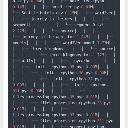
nltk.py 
0.00
M│   │   ├── hotel_rec.ipynb 
0.14
M│   │   ├── hotel_rec.py 
0.01
M│   │   
└── Seattle_Hotels.csv 
0.15
M│   ├── word2vec│   
│   ├── journey_to_the_west│   │   │   ├── 
segment│   │   │   │   └── segment_0.txt 
2.27
M│   │   │   └── source│   │   │       
└── journey_to_the_west.txt 
1.24
M│   │   ├── 
models│   │   │   └── word2Vec.model 
7.77
M│   
│   ├── three_kingdoms│   │   │   └── source│   
│   │       └── three_kingdoms.txt 
1.72
M│   │   
├── utils│   │   │   ├── __pycache__│   │   │   
│   ├── __init__.cpython
-35.
pyc 
0.00
M│   │   
│   │   ├── __init__.cpython
-36.
pyc 
0.00
M│   
│   │   │   ├── __init__.cpython
-37.
pyc 
0.00
M│   │   │   │   ├── __init__.cpython
-
311.
pyc 
0.00
M│   │   │   │   ├── 
files_processing.cpython
-35.
pyc 
0.01
M│   │   
│   │   ├── files_processing.cpython
-36.
pyc 
0.01
M│   │   │   │   ├── 
files_processing.cpython
-37.
pyc 
0.01
M│   │   
│   │   ├── files_processing.cpython
-311.
pyc 
0.01
M│   │   │   │   ├── segment.cpython
-