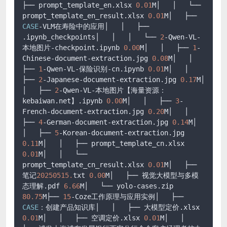
├── prompt_template_en.xlsx 
0.01
M│   │   └── 
prompt_template_en_result.xlsx 
0.01
M│   ├── 
CASE
-VLM在寿险中的应用│   │   ├── 
.ipynb_checkpoints│   │   │   └── 
2
-Qwen-VL-
本地图片-checkpoint.ipynb 
0.00
M│   │   ├── 
1
-
Chinese-document-extraction.jpg 
0.08
M│   │   
├── 
1
-Qwen-VL-保险识别-cn.ipynb 
0.01
M│   │   
├── 
2
-Japanese-document-extraction.jpg 
0.17
M│   
│   ├── 
2
-Qwen-VL-本地图片【海量资源：
kebaiwan.net】.ipynb 
0.00
M│   │   ├── 
3
-
French-document-extraction.jpg 
0.20
M│   │   
├── 
4
-German-document-extraction.jpg 
0.14
M│   
│   ├── 
5
-Korean-document-extraction.jpg 
0.11
M│   │   ├── prompt_template_cn.xlsx 
0.01
M│   │   └── 
prompt_template_cn_result.xlsx 
0.01
M│   ├── 
笔记
20250515.
txt 
0.00
M│   ├── 视觉大模型与多模
态理解.pdf 
6.66
M│   └── yolo-cases.zip 
80.75
M├── 
15
-Coze工作原理与应用实例│   ├── 
CASE
：创建产品知识库│   │   ├── 大模型定价.xlsx 
0.01
M│   │   ├── 空调定价.xlsx 
0.01
M│   │   