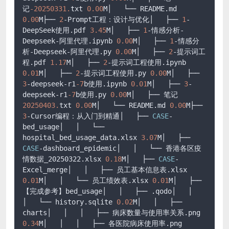
记
-20250331.
txt 
0.00
M│   └── README.md 
0.00
M├── 
2
-Prompt工程：设计与优化│   ├── 
1
-
DeepSeek使用.pdf 
3.45
M│   ├── 
1
-情感分析-
Deepseek-阿里代理.ipynb 
0.00
M│   ├── 
1
-情感分
析-Deepseek-阿里代理.py 
0.00
M│   ├── 
2
-提示词工
程.pdf 
1.17
M│   ├── 
2
-提示词工程使用.ipynb 
0.01
M│   ├── 
2
-提示词工程使用.py 
0.00
M│   ├── 
3
-deepseek-r1
-7
b使用.ipynb 
0.01
M│   ├── 
3
-
deepseek-r1
-7
b使用.py 
0.00
M│   ├── 笔记
20250403.
txt 
0.00
M│   └── README.md 
0.00
M├── 
3
-Cursor编程：从入门到精通│   ├── 
CASE
-
bed_usage│   │   └── 
hospital_bed_usage_data.xlsx 
3.07
M│   ├── 
CASE
-dashboard_epidemic│   │   └── 香港各区疫
情数据_20250322.xlsx 
0.18
M│   ├── 
CASE
-
Excel_merge│   │   ├── 员工基本信息表.xlsx 
0.01
M│   │   └── 员工绩效表.xlsx 
0.01
M│   ├── 
【完成参考】bed_usage│   │   ├── .qodo│   │   
│   └── history.sqlite 
0.02
M│   │   ├── 
charts│   │   │   ├── 病床数量与使用率关系.png 
0.34
M│   │   │   ├── 各医院病床使用率.png 