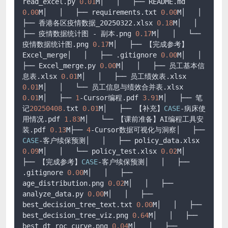
read_excel.py 
0.01
M│   │   ├── README.md 
0.00
M│   │   ├── requirements.txt 
0.00
M│   │   
├── 香港各区疫情数据_20250322.xlsx 
0.18
M│   │   
├── 疫情数据统计图 - 副本.png 
0.17
M│   │   └── 
疫情数据统计图.png 
0.17
M│   ├── 【完成参考】
Excel_merge│   │   ├── .gitignore 
0.00
M│   │   
├── Excel_merge.py 
0.00
M│   │   ├── 员工基本信
息表.xlsx 
0.01
M│   │   ├── 员工绩效表.xlsx 
0.01
M│   │   └── 员工信息与绩效合并表.xlsx 
0.01
M│   ├── 
1
-Cursor编程.pdf 
3.91
M│   ├── 笔
记
20250408.
txt 
0.01
M│   ├── 【补充】
CASE
-病床使
用情况.pdf 
1.83
M│   └── 【课前准备】AI编程工具安
装.pdf 
0.13
M├── 
4
-Cursor数据可视化与洞察│   ├── 
CASE
-客户续保预测│   │   ├── policy_data.xlsx 
0.09
M│   │   └── policy_test.xlsx 
0.02
M│   
├── 【完成参考】
CASE
-客户续保预测│   │   ├── 
.gitignore 
0.00
M│   │   ├── 
age_distribution.png 
0.02
M│   │   ├── 
analyze_data.py 
0.00
M│   │   ├── 
best_decision_tree_text.txt 
0.00
M│   │   ├── 
best_decision_tree_viz.png 
0.64
M│   │   ├── 
best_dt_roc_curve.png 
0.04
M│   │   ├── 