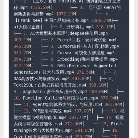
├── 
2.
 【王乐】复盘 FoloToy AI 玩具的独立开发历
程.mp4 
1135.57
M│       ├── 
3.
 【汪源】GenAI的
创新逻辑与趋势.mp4 
1972.11
M│       └── 
4.
【Frank Nee】中国产品如何出海.mp4 
2286.77
M├── 
ai大模型正课│   ├── 
0
、开班典礼.mp4 
318.15
M│   
├── 
1
、AI大模型基本原理与deepseek使用.mp4 
400.13
M│   ├── 
2
、Prompt工程：设计与优化.mp4 
345.95
M│   ├── 
3
、Cursor编程-从入门到精通.mp4 
344.70
M│   ├── 
4
、Cursor 可视化大屏搭建.mp4 
294.73
M│   ├── 
5
、Embeddings和向量数据库.mp4 
322.15
M│   ├── 
6
、RAG（Retrieval Augmented 
Generation）技术与应用.mp4 
371.50
M│   ├── 
7
、
RAG高级技术与最佳实践.mp4 
407.65
M│   ├── 
8
、
Text2SQL：自助式数据报表开发.mp4 
398.10
M│   ├── 
9
、LangChain：多任务应用开发.mp4 
400.06
M│   ├── 
10
、Function Calling与跨模型协作.mp4 
377.94
M│   
├── 
11
、Agent智能体系统的设计与应用.mp4 
361.94
M│   
├── 
12
、MCP应用与实战.mp4 
337.00
M│   ├── 
13
、视
觉大模型与视觉智能体.mp4 
387.74
M│   ├── 
14
、视觉
大模型与视觉智能体.mp4 
271.36
M│   ├── 
15
、Fine-
tuning技术与大模型优化.mp4 
291.87
M│   ├── 
16
、
Coze工作原理与应用实例.mp4 
253.75
M│   └── 
17
、