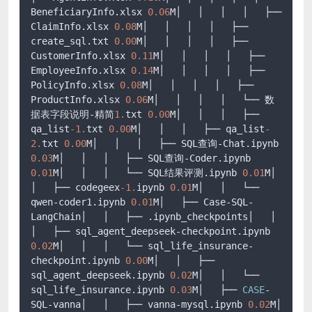
BeneficiaryInfo.xlsx 
0.06
M│   │   │   │   ├── 
ClaimInfo.xlsx 
0.08
M│   │   │   │   ├── 
create_sql.txt 
0.00
M│   │   │   │   ├── 
CustomerInfo.xlsx 
0.11
M│   │   │   │   ├── 
EmployeeInfo.xlsx 
0.14
M│   │   │   │   ├── 
PolicyInfo.xlsx 
0.08
M│   │   │   │   ├── 
ProductInfo.xlsx 
0.06
M│   │   │   │   └── 数
据表字段说明-精简
1.
txt 
0.00
M│   │   │   ├── 
qa_list
-1.
txt 
0.00
M│   │   │   ├── qa_list
-
2.
txt 
0.00
M│   │   │   ├── SQL查询-Chat.ipynb 
0.03
M│   │   │   ├── SQL查询-Coder.ipynb 
0.01
M│   │   │   └── SQL结果评测.ipynb 
0.01
M│   
│   ├── codegeex
-1.
ipynb 
0.01
M│   │   └── 
qwen-coder1.ipynb 
0.01
M│   ├── Case-SQL-
LangChain│   │   ├── .ipynb_checkpoints│   │   
│   ├── sql_agent_deepseek-checkpoint.ipynb 
0.02
M│   │   │   └── sql_life_insurance-
checkpoint.ipynb 
0.00
M│   │   ├── 
sql_agent_deepseek.ipynb 
0.02
M│   │   └── 
sql_life_insurance.ipynb 
0.03
M│   ├── 
CASE
-
SQL-vanna│   │   ├── vanna-mysql.ipynb 
0.02
M│   