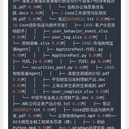
├── 浦发上海浦东发展银行西安分行个金客户经理考核办
法.pdf 
0.36
M│   │   └── 远程办公场景最佳实
践.docx 
0.46
M│   ├── 
1
-Coze工作原理与应用实
例.pdf 
5.83
M│   └── 笔记
20250522.
txt 
0.01
M├── 
16
-Coze进阶实战与插件开发│   ├── 
CASE
-客户分层营
销助手│   │   ├── user_behavior_event.xlsx 
0.01
M│   │   ├── user_tag.xlsx 
0.01
M│   │   
└── 营销策略.xlsx 
0.01
M│   ├── 
CASE
-市场舆情监
测Agent│   │   ├── AppStorePast-代码
1.
py 
0.00
M│   │   ├── AppStorePast.py 
0.00
M│   │   
├── 代码.js 
0.00
M│   │   ├── 代码
1.
py 
0.00
M│   
│   └── securities_past.py 
0.00
M│   ├── 
CASE
-
智能客服Agent│   │   ├── 港股交易规则介绍.pdf 
0.93
M│   │   ├── 平安财富日添利理财产品.doc 
0.03
M│   │   ├── 上海证券交易所交易规则.pdf 
0.37
M│   │   ├── user_complain.xlsx 
0.01
M│   
│   └── 中国平安金裕人生理财产品.doc 
0.06
M│   
├── ABC公司证券产品介绍.txt 
0.01
M│   ├── 笔记
20250527.
txt 
0.00
M│   ├── Coze进阶实战与插件开
发.pdf 
6.40
M│   └── 证券舆情Agent.mp4 
4.44
M├── 
AI大模型全栈工程师先导课（赠）│   ├── 
1
-初始
Python.mp4 
9.55
M│   ├── 
2
-Windows环境安装.mp4 