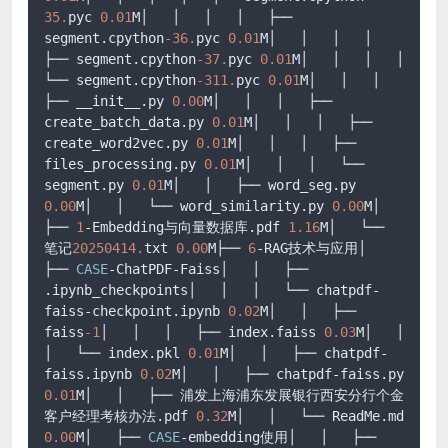
35.
pyc 
0.01
M│   │   │   │   ├── 
segment.cpython
-36.
pyc 
0.01
M│   │   │   │   
├── segment.cpython
-37.
pyc 
0.01
M│   │   │   │   
└── segment.cpython
-311.
pyc 
0.01
M│   │   │   
├── __init__.py 
0.00
M│   │   │   ├── 
create_batch_data.py 
0.01
M│   │   │   ├── 
create_word2vec.py 
0.01
M│   │   │   ├── 
files_processing.py 
0.01
M│   │   │   └── 
segment.py 
0.01
M│   │   ├── word_seg.py 
0.00
M│   │   └── word_similarity.py 
0.00
M│   
├── 
1
-Embedding与向量数据库.pdf 
1.16
M│   └── 
笔记
20250414.
txt 
0.00
M├── 
6
-RAG技术与应用│   
├── 
CASE
-ChatPDF-Faiss│   │   ├── 
.ipynb_checkpoints│   │   │   └── chatpdf-
faiss-checkpoint.ipynb 
0.02
M│   │   ├── 
faiss
-1
│   │   │   ├── index.faiss 
0.03
M│   │   
│   └── index.pkl 
0.01
M│   │   ├── chatpdf-
faiss.ipynb 
0.02
M│   │   ├── chatpdf-faiss.py 
0.01
M│   │   ├── 浦发上海浦东发展银行西安分行个金
客户经理考核办法.pdf 
0.32
M│   │   └── ReadMe.md 
0.00
M│   ├── 
CASE
-embedding使用│   │   ├── 