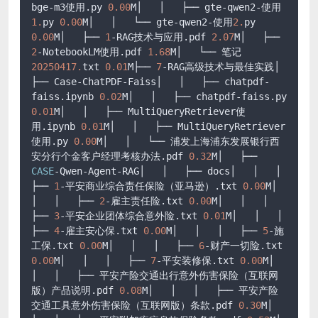
bge-m3使用.py 
0.00
M│   │   ├── gte-qwen2-使用
1.
py 
0.00
M│   │   └── gte-qwen2-使用
2.
py 
0.00
M│   ├── 
1
-RAG技术与应用.pdf 
2.07
M│   ├── 
2
-NotebookLM使用.pdf 
1.68
M│   └── 笔记
20250417.
txt 
0.01
M├── 
7
-RAG高级技术与最佳实践│   
├── Case-ChatPDF-Faiss│   │   ├── chatpdf-
faiss.ipynb 
0.02
M│   │   ├── chatpdf-faiss.py 
0.01
M│   │   ├── MultiQueryRetriever使
用.ipynb 
0.01
M│   │   ├── MultiQueryRetriever
使用.py 
0.00
M│   │   └── 浦发上海浦东发展银行西
安分行个金客户经理考核办法.pdf 
0.32
M│   ├── 
CASE
-Qwen-Agent-RAG│   │   ├── docs│   │   │   
├── 
1
-平安商业综合责任保险（亚马逊）.txt 
0.00
M│   
│   │   ├── 
2
-雇主责任险.txt 
0.00
M│   │   │   
├── 
3
-平安企业团体综合意外险.txt 
0.01
M│   │   │   
├── 
4
-雇主安心保.txt 
0.00
M│   │   │   ├── 
5
-施
工保.txt 
0.00
M│   │   │   ├── 
6
-财产一切险.txt 
0.00
M│   │   │   ├── 
7
-平安装修保.txt 
0.00
M│   
│   │   ├── 平安产险交通出行意外伤害保险（互联网
版）产品说明.pdf 
0.08
M│   │   │   ├── 平安产险
交通工具意外伤害保险（互联网版）条款.pdf 
0.30
M│   