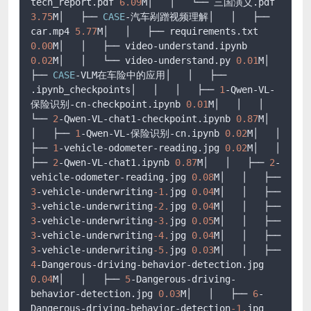
tech_report.pdf 
6.09
M│   │   └── 三国演义.pdf 
3.75
M│   ├── 
CASE
-汽车剐蹭视频理解│   │   ├── 
car.mp4 
5.77
M│   │   ├── requirements.txt 
0.00
M│   │   ├── video-understand.ipynb 
0.02
M│   │   └── video-understand.py 
0.01
M│   
├── 
CASE
-VLM在车险中的应用│   │   ├── 
.ipynb_checkpoints│   │   │   ├── 
1
-Qwen-VL-
保险识别-cn-checkpoint.ipynb 
0.01
M│   │   │   
└── 
2
-Qwen-VL-chat1-checkpoint.ipynb 
0.87
M│   
│   ├── 
1
-Qwen-VL-保险识别-cn.ipynb 
0.02
M│   │   
├── 
1
-vehicle-odometer-reading.jpg 
0.02
M│   │   
├── 
2
-Qwen-VL-chat1.ipynb 
0.87
M│   │   ├── 
2
-
vehicle-odometer-reading.jpg 
0.08
M│   │   ├── 
3
-vehicle-underwriting
-1.
jpg 
0.04
M│   │   ├── 
3
-vehicle-underwriting
-2.
jpg 
0.04
M│   │   ├── 
3
-vehicle-underwriting
-3.
jpg 
0.05
M│   │   ├── 
3
-vehicle-underwriting
-4.
jpg 
0.04
M│   │   ├── 
3
-vehicle-underwriting
-5.
jpg 
0.03
M│   │   ├── 
4
-Dangerous-driving-behavior-detection.jpg 
0.04
M│   │   ├── 
5
-Dangerous-driving-
behavior-detection.jpg 
0.03
M│   │   ├── 
6
-
Dangerous-driving-behavior-detection
-1.
jpg 