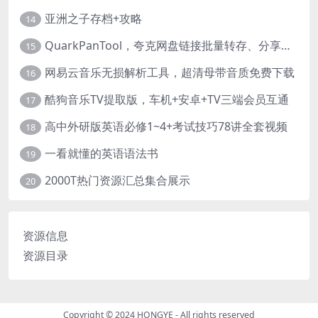
亚洲之子存档+攻略
14
QuarkPanTool，夸克网盘链接批量转存、分享和下载工具
15
网易云音乐无损解析工具，超清母带音质免费下载
16
酷狗音乐TV提取版，车机+安卓+TV三端会员互通
17
高中外研版英语必修1~4+考试技巧78讲全套视频
18
一看就懂的英语语法书
19
2000T热门资源汇总集合展示
20
资源信息
资源目录
Copyright © 2024
HONGYE
- All rights reserved