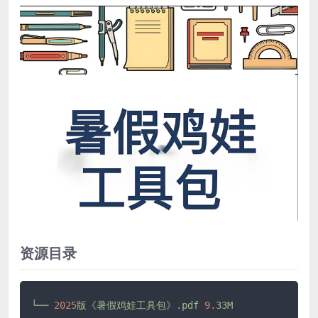
资源目录
└──
2025
版《暑假鸡娃工具包》.pdf
9.
33M