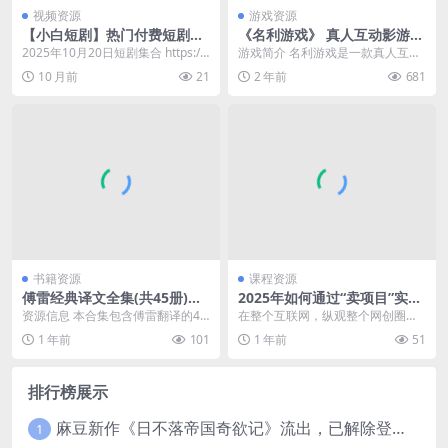
视频资源
游戏资源
【小白短剧】热门付费短剧资
《名利游戏》 真人互动影游
源分享2025年10月20日 82部
内置简中汉化
2025年10月20日短剧集合 https://
游戏简介 名利游戏是一款真人互动
pan.quark.cn/s/c...
叙事类产品，在游戏中玩家可以做
10 月前
21
2 年前
681
出选择，每个选择都...
书籍资源
课程资源
傅雷经典译文全集(共45册)
2025年如何通过“卖项目”实现
[大合集]
年入100w
资源信息 本合集包含傅雷翻译的45
在整个互联网，纵观整个网创圈，
部经典外国名著，涵盖巴尔扎克、
站在金字塔食物链顶端的人一定是
1 年前
101
1 年前
51
罗曼·罗兰、伏尔...
这些教别人赚钱的知识...
排行榜展示
麻豆新作《日不落帝国奇欲记》流出，已解除登录验证！
1