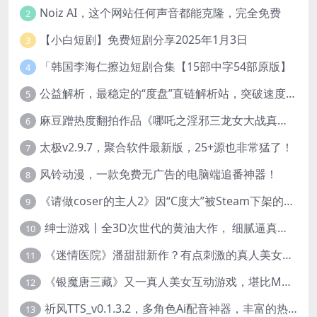
Noiz AI，这个网站任何声音都能克隆，完全免费
2
【小白短剧】免费短剧分享2025年1月3日
3
「韩国李海仁擦边短剧合集【15部中字54部原版】
4
公益解析，最稳定的“度盘”直链解析站，突破速度限制
5
麻豆蹭热度翻拍作品《哪吒之淫邪三龙女大战真阳魔童》 已上线
6
太极v2.9.7，聚合软件最新版，25+源也非常猛了！
7
风铃动漫，一款免费无广告的电脑端追番神器！
8
《请做coser的主人2》因“C度大”被Steam下架的真人美女互动游戏！
9
绅士游戏丨全3D次世代的黄油大作， 细腻逼真的双人互动狂想曲！
10
《迷情医院》潘甜甜新作？有点刺激的真人美女互动游戏
11
《银魔唐三藏》又一真人美女互动游戏，堪比M豆！
12
祈风TTS_v0.1.3.2，多角色Ai配音神器，丰富的热门音色
13