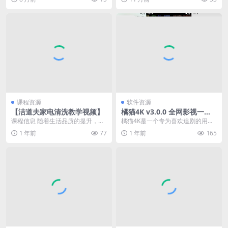
触犯法律的偷拍，...
课程资源
软件资源
【洁道夫家电清洗教学视频】
橘猫4K v3.0.0 全网影视一网
打尽
课程信息 随着生活品质的提升，家
橘猫4K是一个专为喜欢追剧的用户
电已成为现代家庭不可或缺的一部
打造的软件，提供海量高清电影、
1 年前
77
1 年前
165
分。然而，长期使用...
美剧、电视剧、戏曲...