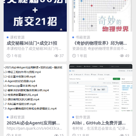
课程资源
书籍资源
成交秘籍36法门+成交21招
《奇妙的物理世界》邱为钢
[人文社科] [pdf+全格式]
本课程结合了成交秘籍36法门与成
资源信息 奇妙的物理世界目前不少
交21招，全面讲解销售技巧。 通过
大学面对文科生，开设了文科物理
1 年前
37
1 年前
49
36法门深入探...
类的通识选修课，不...
课程资源
软件资源
2025Ai必会Agent(应用解读
Alibi，GitHub上免费开源的
+项目实战)–精讲班
隐秘相机工具App
​https://pan.quark.cn/s/e0433ca1ff
有时候，生活里总会冒出点 “记录
2c 📁 迪...
欲”。别想歪，我说的可不是那种会
8 月前
15
11 月前
53