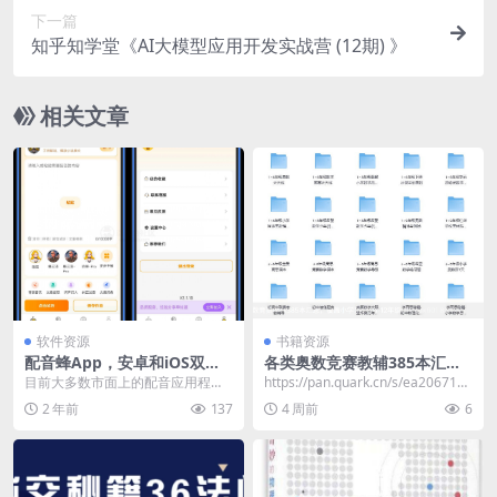
下一篇
知乎知学堂《AI大模型应用开发实战营 (12期) 》
相关文章
软件资源
书籍资源
配音蜂App，安卓和iOS双端
各类奥数竞赛教辅385本汇
可用，目前完全免费！
总，覆盖小学至高中1-12年级
目前大多数市面上的配音应用程序
https://pan.quark.cn/s/ea2067100
都需要付费，但今天我要向大家推
945​
2 年前
137
4 周前
6
荐一款新推出的配音工...