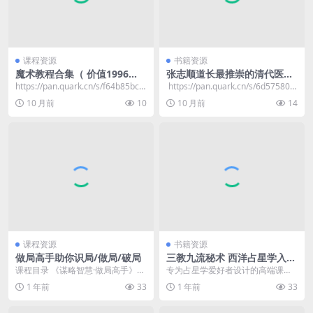
课程资源
书籍资源
魔术教程合集（ 价值1996
张志顺道长最推崇的清代医家
元）
王清任《医林改错》评注 – 19
​https://pan.quark.cn/s/f64b85bc9
​ https://pan.quark.cn/s/6d575804
76年（第一版）
9bd 📁 魔...
7144
10 月前
10
10 月前
14
课程资源
书籍资源
做局高手助你识局/做局/破局
三教九流秘术 西洋占星学入门
课程
课程目录 《谋略智慧·做局高手》相
专为占星学爱好者设计的高端课
关课程商场高手必修的人生博弈指
程。由资深占星学专家亲自授课，
1 年前
33
1 年前
33
南 人生如棋，赢...
课程内容涵盖了从基础理...