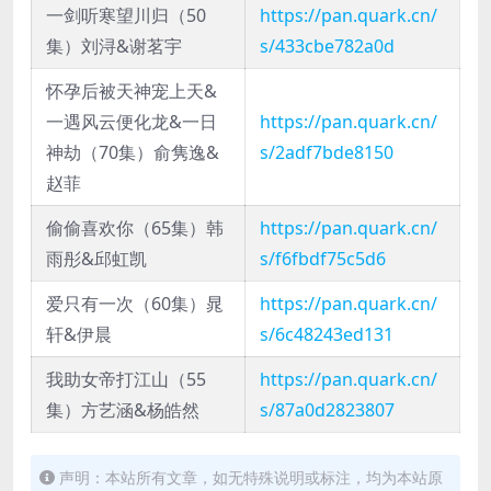
一剑听寒望川归（50
https://pan.quark.cn/
集）刘浔&谢茗宇
s/433cbe782a0d
怀孕后被天神宠上天&
一遇风云便化龙&一日
https://pan.quark.cn/
神劫（70集）俞隽逸&
s/2adf7bde8150
赵菲
偷偷喜欢你（65集）韩
https://pan.quark.cn/
雨彤&邱虹凯
s/f6fbdf75c5d6
爱只有一次（60集）晁
https://pan.quark.cn/
轩&伊晨
s/6c48243ed131
我助女帝打江山（55
https://pan.quark.cn/
集）方艺涵&杨皓然
s/87a0d2823807
声明：本站所有文章，如无特殊说明或标注，均为本站原