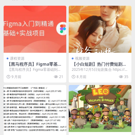
课程资源
视频资源
【黑马程序员】Figma零基础
【小白短剧】热门付费短剧资
到精通+APP项目实战教程 –
源分享2025年12月5日 46部
​ 【黑马程序员】Figma零基础到精
2025年12月5日短剧集合 https://p
带源码课件
通＋APP项目实战教程-带源码课件/
an.quark.cn/s/b0...
9 月前
21
8 月前
35
│&...