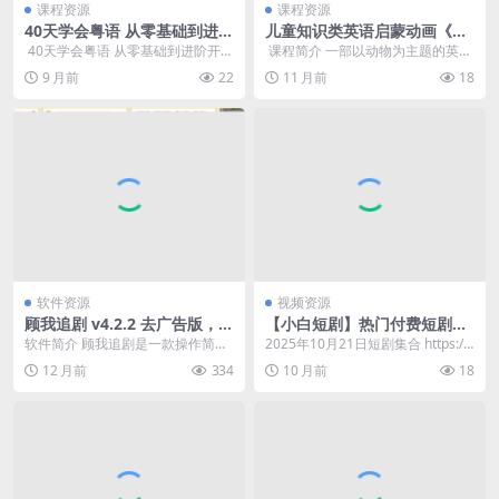
课程资源
课程资源
40天学会粤语 从零基础到进阶
儿童知识类英语启蒙动画《动
开口说粤语！（广州话+香港
物小游侠 Leo The Wildlife R
​ 40天学会粤语 从零基础到进阶开口
​ 课程简介 一部以动物为主题的英语
话）
anger》
说粤语！（广州话+香港话）/ │ ...
启蒙动画片，适合3-6岁儿童观看。
9 月前
22
11 月前
18
每集通过...
软件资源
视频资源
顾我追剧 v4.2.2 去广告版，全
【小白短剧】热门付费短剧资
方位满足您的多元观影需求
源分享2025年10月21日 93部
软件简介 顾我追剧是一款操作简
2025年10月21日短剧集合 https://
便、体验流畅的追剧利器，让您轻
pan.quark.cn/s/3...
12 月前
334
10 月前
18
松遨游于海量影视作品...