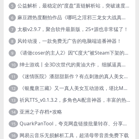
公益解析，最稳定的“度盘”直链解析站，突破速度限制
5
麻豆蹭热度翻拍作品《哪吒之淫邪三龙女大战真阳魔童》 已上线
6
太极v2.9.7，聚合软件最新版，25+源也非常猛了！
7
风铃动漫，一款免费无广告的电脑端追番神器！
8
《请做coser的主人2》因“C度大”被Steam下架的真人美女互动游戏！
9
绅士游戏丨全3D次世代的黄油大作， 细腻逼真的双人互动狂想曲！
10
《迷情医院》潘甜甜新作？有点刺激的真人美女互动游戏
11
《银魔唐三藏》又一真人美女互动游戏，堪比M豆！
12
祈风TTS_v0.1.3.2，多角色Ai配音神器，丰富的热门音色
13
亚洲之子存档+攻略
14
QuarkPanTool，夸克网盘链接批量转存、分享和下载工具
15
网易云音乐无损解析工具，超清母带音质免费下载
16