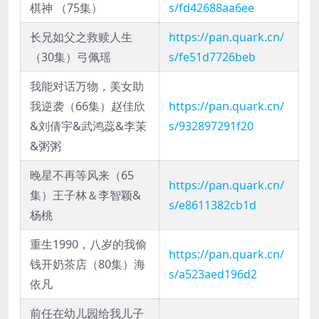
棋神 （75集）
s/fd42688aa6ee
长兄如父之救赎人生
https://pan.quark.cn/
（30集）弓佩瑶
s/fe51d7726beb
我能对话万物，美女助
我逆袭（66集）赵佳欣
https://pan.quark.cn/
&刘倩宇&武鸿蕊&李茉
s/932897291f20
&粥粥
晚星不再等风来（65
https://pan.quark.cn/
集）王子林＆李智颖&
s/e8611382cb1d
杨桃
重生1990，八岁的我偷
https://pan.quark.cn/
钱开奶茶店（80集）海
s/a523aed196d2
依凡
前任在幼儿园给我儿子