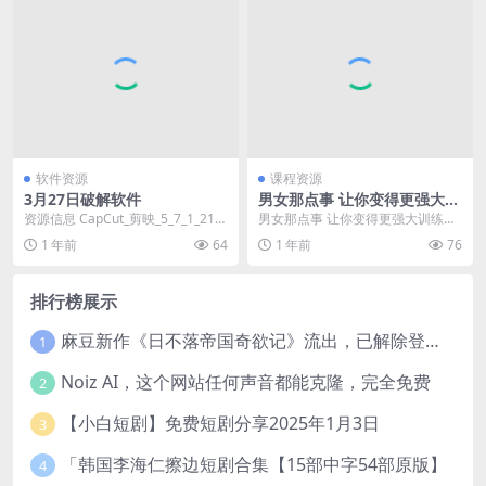
软件资源
课程资源
3月27日破解软件
男女那点事 让你变得更强大训
练课程 两性教学
资源信息 CapCut_剪映_5_7_1_215
男女那点事 让你变得更强大训练课
2解锁VIP国际版 资源目录 ├...
程，两性教学系好安全带，老司机
1 年前
64
1 年前
76
开车啦！ 资源链接...
排行榜展示
麻豆新作《日不落帝国奇欲记》流出，已解除登录验证！
1
Noiz AI，这个网站任何声音都能克隆，完全免费
2
【小白短剧】免费短剧分享2025年1月3日
3
「韩国李海仁擦边短剧合集【15部中字54部原版】
4