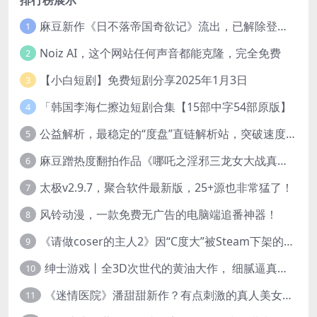
排行榜展示
麻豆新作《日不落帝国奇欲记》流出，已解除登录验证！
1
Noiz AI，这个网站任何声音都能克隆，完全免费
2
【小白短剧】免费短剧分享2025年1月3日
3
「韩国李海仁擦边短剧合集【15部中字54部原版】
4
公益解析，最稳定的“度盘”直链解析站，突破速度限制
5
麻豆蹭热度翻拍作品《哪吒之淫邪三龙女大战真阳魔童》 已上线
6
太极v2.9.7，聚合软件最新版，25+源也非常猛了！
7
风铃动漫，一款免费无广告的电脑端追番神器！
8
《请做coser的主人2》因“C度大”被Steam下架的真人美女互动游戏！
9
绅士游戏丨全3D次世代的黄油大作， 细腻逼真的双人互动狂想曲！
10
《迷情医院》潘甜甜新作？有点刺激的真人美女互动游戏
11