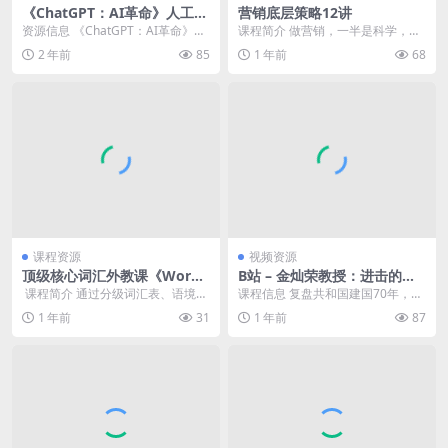
《ChatGPT：AI革命》人工智
营销底层策略12讲
能技术科普书籍
资源信息 《ChatGPT：AI革命》是
课程简介 做营销，一半是科学，一
一本详实的科普书籍，它从原理及
半是艺术。 营销的科学是必须要学
2 年前
85
1 年前
68
应用方面深...
会科学的工具与方...
课程资源
视频资源
顶级核心词汇外教课《Wordl
B站 – 金灿荣教授：进击的中
y Wise 3000 (视频+音频) 》
国外交
​ 课程简介 通过分级词汇表、语境辨
课程信息 复盘共和国建国70年，国
析、阅读理解和写作训练，系统教
家间政治的斗争与和平。 课程目录
1 年前
31
1 年前
87
授3000个学...
├── 00...