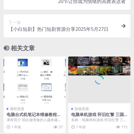
20节让你成为情绪的高效表达者
下一篇
【小白短剧】热门短剧资源分享2025年5月27日
相关文章
课程资源
游戏资源
电脑台式机笔记本维修教程合
电脑单机游戏 怀旧红警 三国
集
志 街机游戏 PC 经典【60.6G
课程简介 现在做维修的人越来越少
名称：电脑单机游戏 怀旧红警 三国
B】
了，尤其技术好的很少很少，很多
志 街机游戏 PC 经典【60.6GB】 链
1 年前
37
1 年前
115
维修店小病大修，无...
接...