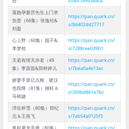
合
s/bbf76953d4fa
落跑孕妻厉先生上门求
https://pan.quark.cn/
负责（66集）张逸伦&
s/8d402dd27717
刘盈
心上野（60集）园子&
https://pan.quark.cn/
李梦然
s/7288cee039b1
天若有情天亦老（49
https://pan.quark.cn/
集）李苗苗&郑梓婷儿
s/7bea0a4e13ec
娇妻手里亿点粮，硬汉
https://pan.quark.cn/
也投降（81集）姚旺＆
s/269bd861e7bc
马铭婕
浮生烬雪（80集）郑纪
https://pan.quark.cn/
元＆王燕飞
s/7ab54a0125f3
凰权屠龙手册（80集）
https://pan.quark.cn/