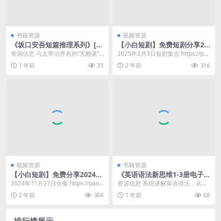
书籍资源
视频资源
《坂口安吾短篇推理系列》[套
【小白短剧】免费短剧分享20
装全3册] [作品合集] [pdf+全
25年2月3日
资源信息 与太宰治齐名的“无赖派”
2025年2月3日短剧集合 https://pa
格式]
文学旗手，川端康成、三岛由纪夫
n.quark.cn/s/fa4...
1 年前
35
2 年前
316
推崇备至的文学大...
视频资源
书籍资源
【小白短剧】免费分享2024年
《英语语法新思维1-3册电子
11月27日
书》
2024年11月27日合集 https://pan.
资源信息 系统讲解英语语法，从基
quark.cn/s/c68...
础到高阶，助你轻松掌握语法精
2 年前
384
1 年前
68
髓，提升英语表达水平...