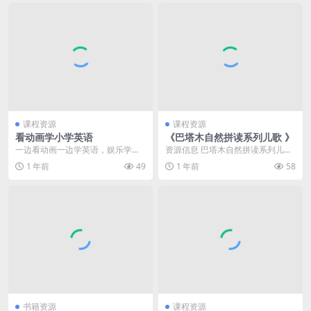
课程资源
课程资源
看动画学小学英语
《巴塔木自然拼读系列儿歌 》
一边看动画一边学英语，娱乐学习
资源信息 巴塔木自然拼读系列儿歌
两不误，简单有趣，通俗易懂，从
将自然拼读规则融入欢快的儿歌
1 年前
49
1 年前
58
基础到精通，详细讲解...
中，通过生动有趣的旋...
书籍资源
课程资源