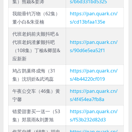
集）熊颖&姜涛
s/b6d331bd5325
我能垂钓万物（62集）
https://pan.quark.cn/
董小白&朱亚楠
s/cd13bfaa135e
代班老妈前夫颤抖吧＆
代班老妈渣爹颤抖吧
https://pan.quark.cn/
（108集）丁榆&卿苗&
s/90d6e5ea52f1
应新新
鸠占鹊巢终成悔（31
https://pan.quark.cn/
集）沈玥妡&武鸿蕊
s/4b44220cf019
午夜公交车（46集）黄
https://pan.quark.cn/
宁馨
s/4f454ea7fb8a
错爱甜妻买一送一（53
https://pan.quark.cn/
集）郑晨雨&刘萧旭
s/f53b232d82d3
作茧自缚（68集）胡忠
https://pan.quark.cn/