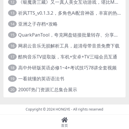
《银魔唐三藏》又一真人美女互动游戏，堪比M豆！
12
祈风TTS_v0.1.3.2，多角色Ai配音神器，丰富的热门音色
13
亚洲之子存档+攻略
14
QuarkPanTool，夸克网盘链接批量转存、分享和下载工具
15
网易云音乐无损解析工具，超清母带音质免费下载
16
酷狗音乐TV提取版，车机+安卓+TV三端会员互通
17
高中外研版英语必修1~4+考试技巧78讲全套视频
18
一看就懂的英语语法书
19
2000T热门资源汇总集合展示
20
Copyright © 2024
HONGYE
- All rights reserved
首页