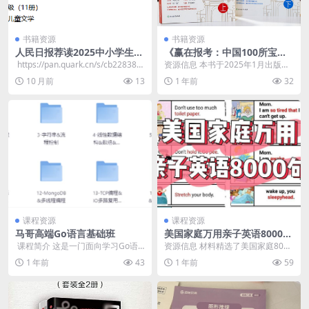
书籍资源
书籍资源
人民日报荐读2025中小学生暑
《赢在报考：中国100所宝藏
假阅读书单 – 1-9年级近200本
大学全解》[全两册]
​ https://pan.quark.cn/s/cb22838e
资源信息 本书于2025年1月出版，
e4eb 📁 ...
作者为新东方教育科技集团CEO周
10 月前
13
1 年前
32
成刚。作为感...
课程资源
课程资源
马哥高端Go语言基础班
美国家庭万用亲子英语8000句
(墙卡+音视频+文档)
​ 课程简介 这是一门面向学习Go语
资源信息 材料精选了美国家庭8000
言的高端视频教程，该教程详细介
句生活英语表达，轻松为孩子营造
1 年前
43
1 年前
59
绍了Go语言的...
全英语环境，足...