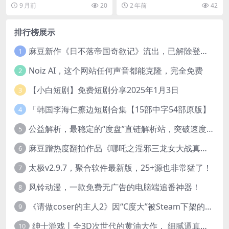
AI学得更好
6a1 📁 迪...
探索人类学习机制的书籍。书中揭
9 月前
20
2 年前
42
示了人类学习的底层...
排行榜展示
麻豆新作《日不落帝国奇欲记》流出，已解除登录验证！
1
Noiz AI，这个网站任何声音都能克隆，完全免费
2
【小白短剧】免费短剧分享2025年1月3日
3
「韩国李海仁擦边短剧合集【15部中字54部原版】
4
公益解析，最稳定的“度盘”直链解析站，突破速度限制
5
麻豆蹭热度翻拍作品《哪吒之淫邪三龙女大战真阳魔童》 已上线
6
太极v2.9.7，聚合软件最新版，25+源也非常猛了！
7
风铃动漫，一款免费无广告的电脑端追番神器！
8
《请做coser的主人2》因“C度大”被Steam下架的真人美女互动游戏！
9
绅士游戏丨全3D次世代的黄油大作， 细腻逼真的双人互动狂想曲！
10