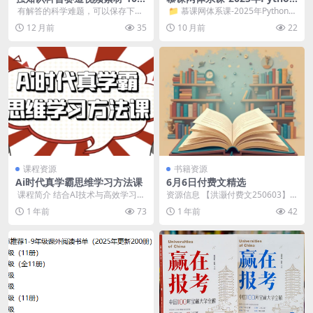
00个科学难题
多领域工程师-完结
​ 有解答的科学难题，可以保存下来
​ 📁 慕课网体系课-2025年Python多
学习一下一、被量子力学绕晕后的
领域工程师-完结 📁...
12 月前
35
10 月前
22
救星 老铁们想做...
课程资源
书籍资源
Ai时代真学霸思维学习方法课
6月6日付费文精选
​ 课程简介 结合AI技术与高效学习策
资源信息 【洪灏付费文250603】:
略，重塑学习思维，提升学习效
真金白银 资源目录 └── 付费文.7z
1 年前
73
1 年前
42
率，从知识管理...
...