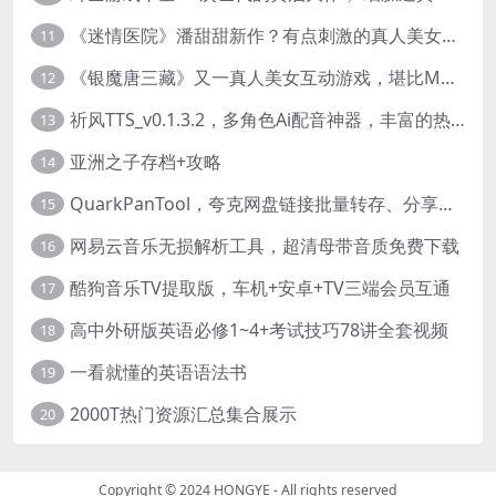
《迷情医院》潘甜甜新作？有点刺激的真人美女互动游戏
11
《银魔唐三藏》又一真人美女互动游戏，堪比M豆！
12
祈风TTS_v0.1.3.2，多角色Ai配音神器，丰富的热门音色
13
亚洲之子存档+攻略
14
QuarkPanTool，夸克网盘链接批量转存、分享和下载工具
15
网易云音乐无损解析工具，超清母带音质免费下载
16
酷狗音乐TV提取版，车机+安卓+TV三端会员互通
17
高中外研版英语必修1~4+考试技巧78讲全套视频
18
一看就懂的英语语法书
19
2000T热门资源汇总集合展示
20
Copyright © 2024
HONGYE
- All rights reserved