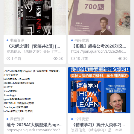
书籍资源
书籍资源
《未解之谜》[套装共2册] [人
【图推】超格公考2026刘义恒
文社科] [pdf+全格式]
图形推理700题
资源信息 《未解之谜》介绍了世界
https://pan.quark.cn/s/d2e268de8
上知名的未解密码。鲁道夫二世的
3ad​
1 年前
58
10 月前
30
私藏密码、恺撒密码...
课程资源
书籍资源
迪哥-2025AI大模型爆火agen
《精准学习》揭开人类学习的
t（打造专属的LLM智能体）
底层逻辑，解密人脑为什么比
​https://pan.quark.cn/s/466c7dc7d
资源信息 《精准学习》是一本深度