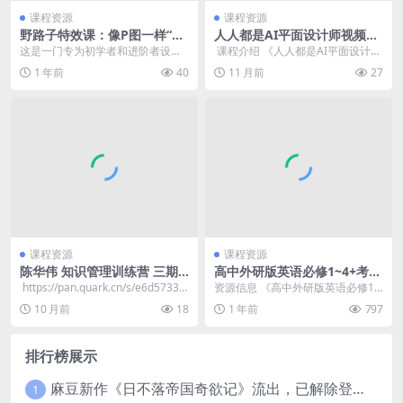
课程资源
课程资源
野路子特效课：像P图一样“P”
人人都是AI平面设计师视频课
视频
程
这是一门专为初学者和进阶者设计
​ 课程介绍 《人人都是AI平面设计
的影视特效课程。 通过本课程，你
师》是一套系统化的视频课程，旨
1 年前
40
11 月前
27
将学会如何使用Ad...
在帮助学员掌握...
课程资源
课程资源
陈华伟 知识管理训练营 三期
高中外研版英语必修1~4+考试
合集
技巧78讲全套视频
​ https://pan.quark.cn/s/e6d5733d
资源信息 《高中外研版英语必修1~
419b 知识...
4+考试技巧78讲全套视频》是一套
10 月前
18
1 年前
797
专为高中学生...
排行榜展示
麻豆新作《日不落帝国奇欲记》流出，已解除登录验证！
1