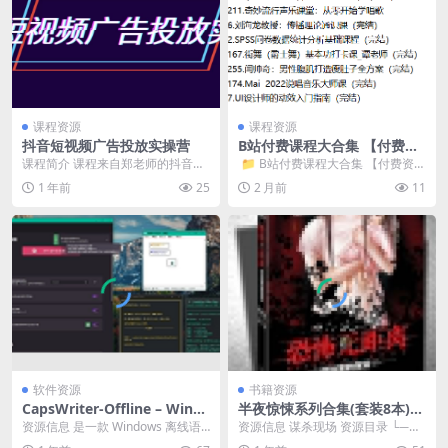
课程资源
课程资源
抖音短视频广告投放实操营
B站付费课程大合集 【付费资
料】3.1T版本
课程简介 课程来自郑老师的抖音短
​ 📁 B站付费课程大合集 【付费资
视频广告投放获客实操营。 想解决
料】3.1T版本 📁 37. ...
1 年前
25
2 月前
11
企业缺客难题？ ...
软件资源
书籍资源
CapsWriter-Offline – Wind
半夜惊悚系列合集(套装8本)
ows 离线语音和字幕转录工具
[大合集]
资源信息 是一款 Windows 离线语
资源信息 谋杀现场 资源目录 └──
音输入和字幕转录工具，支持无限
半夜惊悚系列（套装8本）.zip 21.