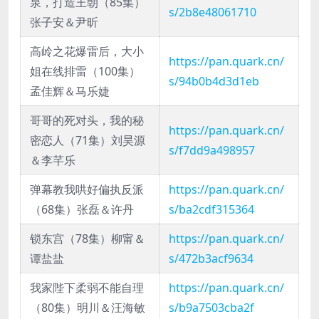
泉，打造王朝（85集）
s/2b8e48061710
张子安＆尹昕
高岭之花爆雷后，大小
https://pan.quark.cn/
姐在线排雷（100集）
s/94b0b4d3d1eb
孟佳辉＆马乐婕
哥哥的死对头，我的秘
https://pan.quark.cn/
密恋人（71集）刘昊源
s/f7dd9a498957
＆李芊乐
弹幕教我哄好偏执反派
https://pan.quark.cn/
（68集）张磊＆许丹
s/ba2cdf315364
锁东宫（78集）柳甯＆
https://pan.quark.cn/
谭盐盐
s/472b3acf9634
我家陛下柔弱不能自理
https://pan.quark.cn/
（80集）明川＆汪海敏
s/b9a7503cba2f