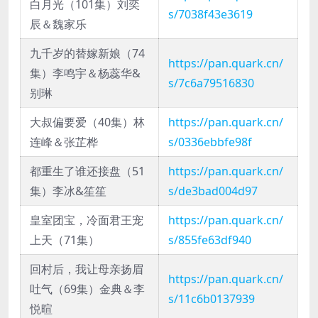
白月光（101集）刘奕
s/7038f43e3619
辰＆魏家乐
九千岁的替嫁新娘（74
https://pan.quark.cn/
集）李鸣宇＆杨蕊华&
s/7c6a79516830
别琳
大叔偏要爱（40集）林
https://pan.quark.cn/
连峰＆张芷桦
s/0336ebbfe98f
都重生了谁还接盘（51
https://pan.quark.cn/
集）李冰&笙笙
s/de3bad004d97
皇室团宝，冷面君王宠
https://pan.quark.cn/
上天（71集）
s/855fe63df940
回村后，我让母亲扬眉
https://pan.quark.cn/
吐气（69集）金典＆李
s/11c6b0137939
悦暄