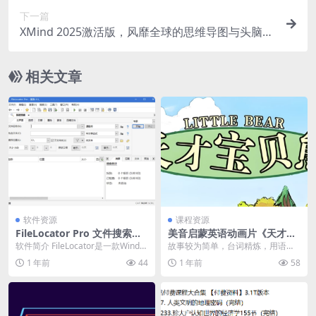
下一篇
XMind 2025激活版，风靡全球的思维导图与头脑风
暴工具
相关文章
软件资源
课程资源
FileLocator Pro 文件搜索工
美音启蒙英语动画片《天才宝
具 v9.3.3522 多语便携版
贝熊 Little bear (视频+音频
软件简介 FileLocator是一款Windo
故事较为简单，台词精炼，用语日
+绘本+台词) 》
ws平台上的文件搜索工具，可以
常化，美式发音，语速适中，风趣
1 年前
44
1 年前
58
帮...
幽默，充满了孩提时代...