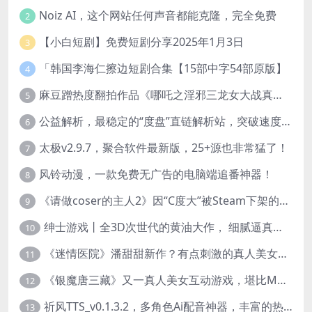
Noiz AI，这个网站任何声音都能克隆，完全免费
2
【小白短剧】免费短剧分享2025年1月3日
3
「韩国李海仁擦边短剧合集【15部中字54部原版】
4
麻豆蹭热度翻拍作品《哪吒之淫邪三龙女大战真阳魔童》 已上线
5
公益解析，最稳定的“度盘”直链解析站，突破速度限制
6
太极v2.9.7，聚合软件最新版，25+源也非常猛了！
7
风铃动漫，一款免费无广告的电脑端追番神器！
8
《请做coser的主人2》因“C度大”被Steam下架的真人美女互动游戏！
9
绅士游戏丨全3D次世代的黄油大作， 细腻逼真的双人互动狂想曲！
10
《迷情医院》潘甜甜新作？有点刺激的真人美女互动游戏
11
《银魔唐三藏》又一真人美女互动游戏，堪比M豆！
12
祈风TTS_v0.1.3.2，多角色Ai配音神器，丰富的热门音色
13