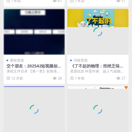
1 年前
67
1 年前
51
时长的语音...
9...
课程资源
书籍资源
交个朋友：2025AI短视频创富
《了不起的物理：拒绝乏味，
营，100节视频+资料
和物理交个朋友》讲解100个
课程文件目录 【第一章】前期准备
资源信息 科普作家、超人气视频博
有趣的物理话题
001.【涨粉技巧】新账号如何快速
主严伯钧力作，一本把复杂、艰深
12 月前
28
1 年前
27
涨粉？_ev...
的知识用通俗易懂的...