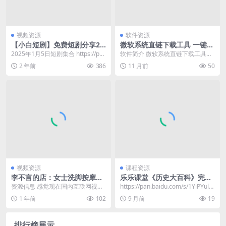
视频资源
软件资源
【小白短剧】免费短剧分享20
微软系统直链下载工具 一键下
25年1月5日
载原版系统 v1.3.4.5 中文绿色
2025年1月5日短剧集合 https://pa
软件简介 微软系统直链下载工具，
版
n.quark.cn/s/486...
能够帮助用户便捷地获取微软Wind
2 年前
386
11 月前
50
ows 11系...
视频资源
课程资源
李不言的店：女士洗脚按摩服
乐乐课堂《历史大百科》完整
务记录
版，中小学生历史启蒙必备课
资源信息 感觉现在国内互联网视频
https://pan.baidu.com/s/1YiPYuld
就是主打双版本，就比如今天推荐
W_iEVoBc...
1 年前
102
9 月前
19
的洗脚按摩 资源目...
排行榜展示