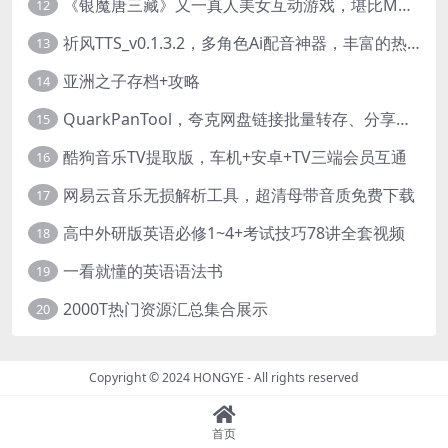
《银魔唐三藏》又一真人美女互动游戏，堪比M豆！
12
祈风TTS_v0.1.3.2，多角色Ai配音神器，丰富的热门音色
13
亚洲之子存档+攻略
14
QuarkPanTool，夸克网盘链接批量转存、分享和下载工具
15
酷狗音乐TV提取版，车机+安卓+TV三端会员互通
16
网易云音乐无损解析工具，超清母带音质免费下载
17
高中外研版英语必修1~4+考试技巧78讲全套视频
18
一看就懂的英语语法书
19
2000T热门资源汇总集合展示
20
Copyright © 2024
HONGYE
- All rights reserved
首页