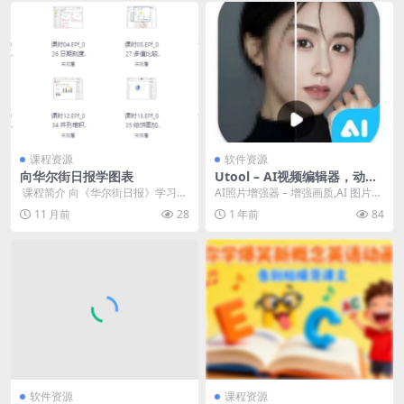
课程资源
软件资源
向华尔街日报学图表
Utool – AI视频编辑器，动漫
头像生成
​ 课程简介 向《华尔街日报》学习图
AI照片增强器 – 增强画质,AI 图片生
表制作，核心在于借鉴其简洁专业
成器,高清屏幕录制,视频剪辑和画面
11 月前
28
1 年前
84
的设计风格、高...
裁切...
软件资源
课程资源