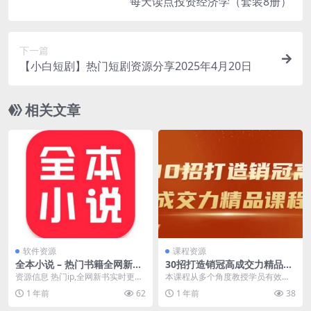
每天读点投资经济学（套装8册）
下一篇
【小白短剧】热门短剧资源分享2025年4月20日
相关文章
软件资源
课程资源
全本小说 – 热门书籍全网新书
30招打造销冠高成交力精品课
随时看
程
资源信息 热门ip,全网新书实时更
本课程从多个角度教授学员有效的
新，全类别热门图书随心看，玄
销售策略和技巧。 学员将学习产品
1 年前
62
1 年前
38
幻，奇幻，言情，武...
定位、营销方法和客...