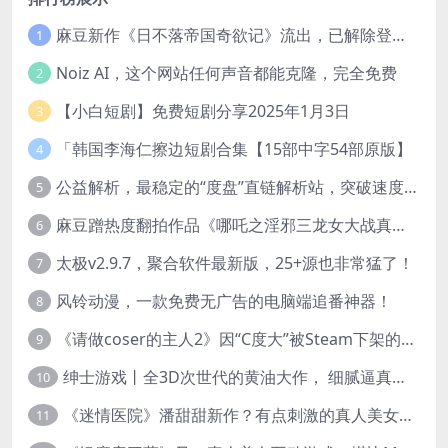
麻豆新作《日不落帝国奇欲记》流出，已解除登录验证！
1
Noiz AI，这个网站任何声音都能克隆，完全免费
2
【小白短剧】免费短剧分享2025年1月3日
3
「韩国李海仁擦边短剧合集【15部中字54部原版】
4
公益解析，最稳定的“度盘”直链解析站，突破速度限制
5
麻豆蹭热度翻拍作品《哪吒之淫邪三龙女大战真阳魔童》 已上线
6
太极v2.9.7，聚合软件最新版，25+源也非常猛了！
7
风铃动漫，一款免费无广告的电脑端追番神器！
8
《请做coser的主人2》因“C度大”被Steam下架的真人美女互动游戏！
9
绅士游戏丨全3D次世代的黄油大作， 细腻逼真的双人互动狂想曲！
10
《迷情医院》潘甜甜新作？有点刺激的真人美女互动游戏
11