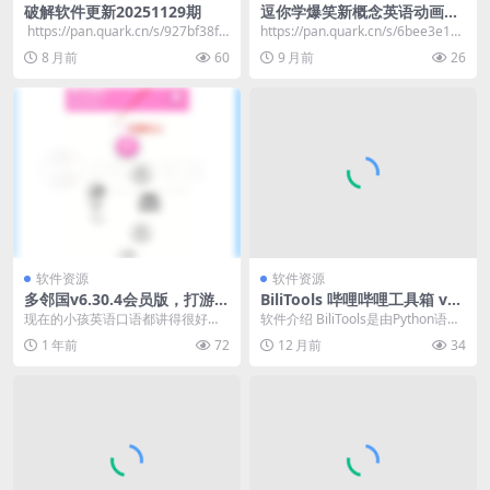
破解软件更新20251129期
逗你学爆笑新概念英语动画版
（告别枯燥背课文）
​ https://pan.quark.cn/s/927bf38f8
https://pan.quark.cn/s/6bee3e1b3
9ef ps...
7e1​
8 月前
60
9 月前
26
软件资源
软件资源
多邻国v6.30.4会员版，打游戏
BiliTools 哔哩哔哩工具箱 v1.
式学语言？这App让我上瘾到
4.0-4
现在的小孩英语口语都讲得很好，
软件介绍 BiliTools是由Python语言
停不下来
语言学习真的要趁早。当然，学习
开发打造的工具箱，能够为哔哩哔
1 年前
72
12 月前
34
不分年龄，只要有决心...
哩...