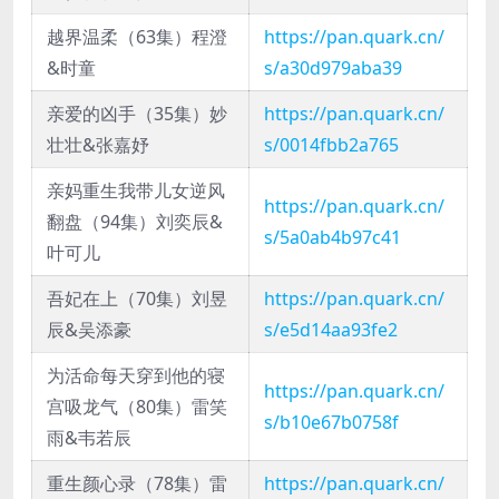
越界温柔（63集）程澄
https://pan.quark.cn/
&时童
s/a30d979aba39
亲爱的凶手（35集）妙
https://pan.quark.cn/
壮壮&张嘉妤
s/0014fbb2a765
亲妈重生我带儿女逆风
https://pan.quark.cn/
翻盘（94集）刘奕辰&
s/5a0ab4b97c41
叶可儿
吾妃在上（70集）刘昱
https://pan.quark.cn/
辰&吴添豪
s/e5d14aa93fe2
为活命每天穿到他的寝
https://pan.quark.cn/
宫吸龙气（80集）雷笑
s/b10e67b0758f
雨&韦若辰
重生颜心录（78集）雷
https://pan.quark.cn/