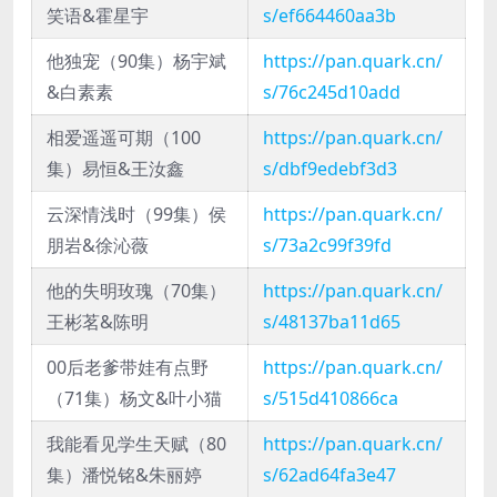
笑语&霍星宇
s/ef664460aa3b
他独宠（90集）杨宇斌
https://pan.quark.cn/
&白素素
s/76c245d10add
相爱遥遥可期（100
https://pan.quark.cn/
集）易恒&王汝鑫
s/dbf9edebf3d3
云深情浅时（99集）侯
https://pan.quark.cn/
朋岩&徐沁薇
s/73a2c99f39fd
他的失明玫瑰（70集）
https://pan.quark.cn/
王彬茗&陈明
s/48137ba11d65
00后老爹带娃有点野
https://pan.quark.cn/
（71集）杨文&叶小猫
s/515d410866ca
我能看见学生天赋（80
https://pan.quark.cn/
集）潘悦铭&朱丽婷
s/62ad64fa3e47