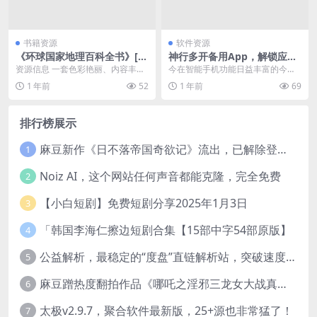
书籍资源
软件资源
《环球国家地理百科全书》[套
神行多开备用App，解锁应用
装共10册]
多开、定位模拟新姿势
资源信息 一套色彩艳丽、内容丰
今在智能手机功能日益丰富的今
富、特色鲜明的大众地理读物，全
天，你是否曾渴望一款软件，能轻
1 年前
52
1 年前
69
书以地理位置为纲，按...
松实现应用多开、模拟定...
排行榜展示
麻豆新作《日不落帝国奇欲记》流出，已解除登录验证！
1
Noiz AI，这个网站任何声音都能克隆，完全免费
2
【小白短剧】免费短剧分享2025年1月3日
3
「韩国李海仁擦边短剧合集【15部中字54部原版】
4
公益解析，最稳定的“度盘”直链解析站，突破速度限制
5
麻豆蹭热度翻拍作品《哪吒之淫邪三龙女大战真阳魔童》 已上线
6
太极v2.9.7，聚合软件最新版，25+源也非常猛了！
7