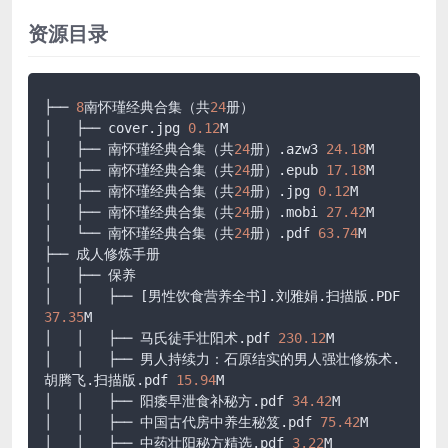
资源目录
├── 
8
南怀瑾经典合集（共
24
册）

│   ├── cover
.jpg
0.12
M

│   ├── 南怀瑾经典合集（共
24
册）
.azw3
24.18
M

│   ├── 南怀瑾经典合集（共
24
册）
.epub
17.18
M

│   ├── 南怀瑾经典合集（共
24
册）
.jpg
0.12
M

│   ├── 南怀瑾经典合集（共
24
册）
.mobi
27.42
M

│   └── 南怀瑾经典合集（共
24
册）
.pdf
63.74
M

├── 成人修炼手册

│   ├── 保养

│   │   ├── 
[男性饮食营养全书]
.刘雅娟.扫描版
.PDF
37.35
M

│   │   ├── 马氏徒手壮阳术
.pdf
230.12
M

│   │   ├── 男人持续力：石原结实的男人强壮修炼术.
胡腾飞.扫描版
.pdf
15.94
M

│   │   ├── 阳痿早泄食补秘方
.pdf
34.42
M

│   │   ├── 中国古代房中养生秘笈
.pdf
75.42
M

│   │   ├── 中药壮阳秘方精选
.pdf
3.22
M
