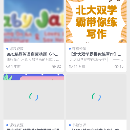
课程资源
课程资源
BBC精品英语启蒙动画《小宝
【北大双学霸带你练写作】让
贝杰克 Baby Jake (1-2季) 》
你的写作能力从0->1
课程简介 用真人加动画的形式，讲
​ 北大双学霸带你练写作/ │ ├── 0
述了生活在风车房里的一些小朋友
1_第一讲【先...
1 年前
32
11 月前
15
们的故事。 每集都...
课程资源
书籍资源