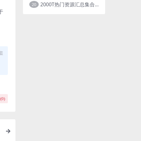
2000T热门资源汇总集合展示
20
于
盗
(
0
)