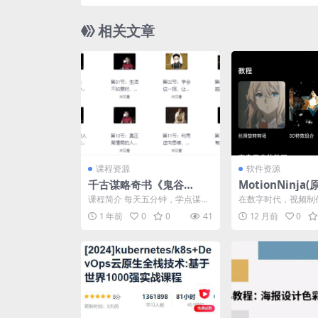
相关文章
课程资源
软件资源
千古谋略奇书《鬼谷
MotionNinja
子》：30招处世绝学
者)，视频AE特效
课程简介 每天五分钟，学点谋
在数字时代，视频制
略，走向人生巅峰。 30招处世绝
达创意和分享故事的
1 年前
0
0
41
12 月前
0
学，可以广泛运用于工...
今天，我们为您介绍一款