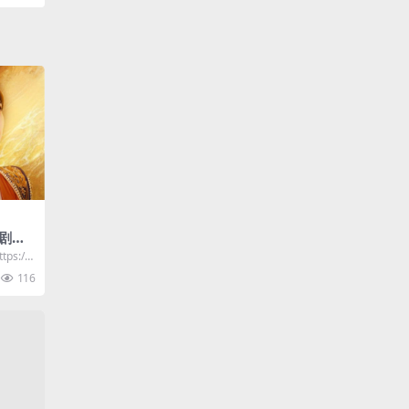
剧资
日
ps://p
116