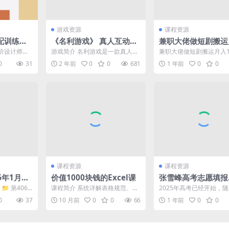
游戏资源
课程资源
配训练教
《名利游戏》 真人互动影
兼职大佬做短剧搬运
密码
游 内置简中汉化
4W实操经验分享
阶设计师打
游戏简介 名利游戏是一款真人互
兼职大佬做短剧搬运月入1
到实战应
动叙事类产品，在游戏中玩家可
操经验分享 朝九晚五的
0
31
2 年前
0
0
681
1 年前
0
0
计中...
以做出选择，每个选择都...
怎么靠短剧兼职 课程...
课程资源
课程资源
6年1月18
价值1000块钱的Excel课
张雪峰高考志愿填报
（新）
 📁 第4066
课程简介 系统详解表格规范、数
2025年高考已经开始，
宝...
据高效录入与整理。 深入教学常
成绩陆续公布，许多考生
0
37
10 月前
0
0
66
1 年前
0
0
用函数（IF、SUM...
心在择校时，因不了解...