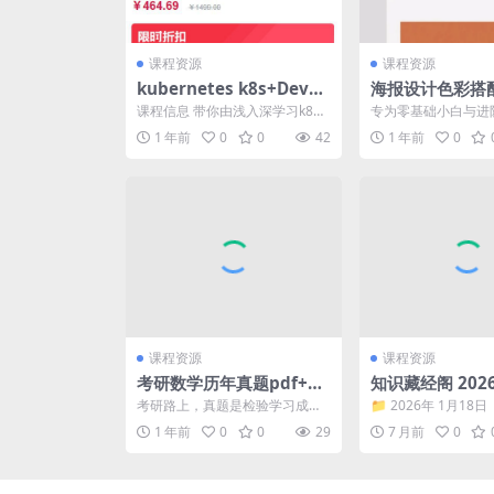
课程资源
课程资源
kubernetes k8s+DevO
海报设计色彩搭
ps云原生全栈技术实战课
程 解锁视觉美学
课程信息 带你由浅入深学习k8
专为零基础小白与进
程 – 带源码课件
s、掌握世界1000强真实项目、
造，带你从色彩理论
1 年前
0
0
42
1 年前
0
让k8s可在企业落...
用，全面掌握PS海报设
课程资源
课程资源
考研数学历年真题pdf+解
知识藏经阁 202
析分享，数学一数学二数
日更新
考研路上，真题是检验学习成果
📁 2026年 1月18日
学三，1987年-2025年
的最佳工具。特意为大家整理了1
部《引爆奇迹·财富秘密
1 年前
0
0
29
7 月前
0
987-2025年数学...