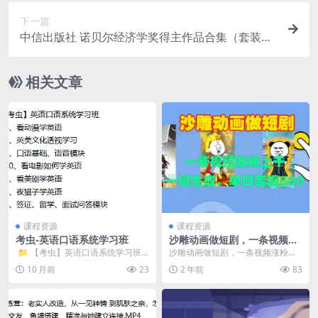
下一篇
中信出版社 诺贝尔经济学奖得主作品合集（套装共
21册）
相关文章
课程资源
课程资源
考虫-英语口语系统学习班
沙雕动画做短剧，一条视频涨
粉上千，一键生成，单日变现
​ 📁 【考虫】英语口语系统学习班
沙雕动画做短剧，一条视频涨粉上
500+【揭秘】
📁 4、看动漫学英语 &nbs...
千，一键生成，单日变现500+【揭
10 月前
23
2 年前
83
秘】 沙雕动画一...