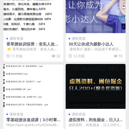
课程资源
课程资源
香草撩妹训练营：老实人改
30天让你成为摄影小达人
造、从一见钟情到肌肤之亲，
​ 📁 香草撩妹训练营：老实人改
​ 课程简介 摄影一词是源于希腊语，
怎么实现？
造、从一见钟情 到肌肤之亲，怎么
两字一起的意思是“以光线绘图”。
11 月前
32
12 月前
55
实现？(1) &...
摄影是指使...
课程资源
课程资源
零基础游泳速成课｜3小时掌
虚拟资料，闲鱼掘金，日入20
握安全技巧（视频教程+动作
0+(详细教程+全套资源)
https://pan.quark.cn/s/d2e4a48b3
虚拟资料，闲鱼掘金，日入200+(详
分解+免费资源）