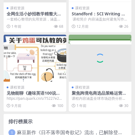
课程资源
课程资源
全网生活小妙招教学精整大合
Standford：SCI Writing 斯
集 五大分类700+
坦福大学：SCI写作课程
一套精心整理的实用资源，涵盖了
​ 课程简介 内容涵盖如何避免写作中
五大分类，共计700多个生活小妙
的常见错误，如过多的名词、模糊
1 年前
68
12 月前
26
招。这些妙招不仅简...
词汇和行话，提...
课程资源
课程资源
见物能聊《趣味英语100说》-
聚焦跨境电商选品策略运营优
带教材
化
​https://pan.quark.cn/s/75227e2d1
课程内容涵盖全球市场趋势分析、
c16 见物能...
热销品类与蓝海产品挖掘、供应链
9 月前
100
1 年前
30
资源整合、产品差异化...
排行榜展示
麻豆新作《日不落帝国奇欲记》流出，已解除登录验证！
1