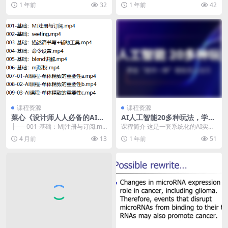
d42
细教程+全套资源) ​ 闲鱼是目前全网
1 年前
32
1 年前
42
流量最...
课程资源
课程资源
菜心《设计师人人必备的AI课
AI人工智能20多种玩法，学会
程》
“其中一种” 轻松月入过万
├── 001-基础：MJ注册与订阅.mp
课程简介 这是一套系统化的AI实战
4 ├── 002-基础：seetin...
课程，涵盖从基础安装到多种变现
4 月前
13
1 年前
51
路径的详细内容。...