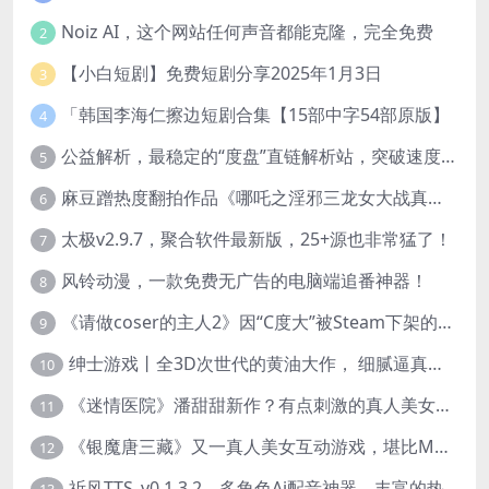
Noiz AI，这个网站任何声音都能克隆，完全免费
2
【小白短剧】免费短剧分享2025年1月3日
3
「韩国李海仁擦边短剧合集【15部中字54部原版】
4
公益解析，最稳定的“度盘”直链解析站，突破速度限制
5
麻豆蹭热度翻拍作品《哪吒之淫邪三龙女大战真阳魔童》 已上线
6
太极v2.9.7，聚合软件最新版，25+源也非常猛了！
7
风铃动漫，一款免费无广告的电脑端追番神器！
8
《请做coser的主人2》因“C度大”被Steam下架的真人美女互动游戏！
9
绅士游戏丨全3D次世代的黄油大作， 细腻逼真的双人互动狂想曲！
10
《迷情医院》潘甜甜新作？有点刺激的真人美女互动游戏
11
《银魔唐三藏》又一真人美女互动游戏，堪比M豆！
12
祈风TTS_v0.1.3.2，多角色Ai配音神器，丰富的热门音色
13