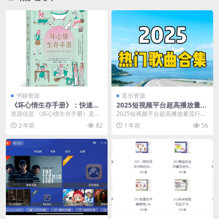
书籍资源
音乐资源
《坏心情生存手册》：快速平
2025短视频平台超高播放量流
复暴走情绪，安抚心中的喷火
行歌曲无损合集
资源信息 《坏心情生存手册》是一
2025短视频平台超高播放量流行歌
龙！
本实用的情绪管理指南，帮助读者
曲无损合集，100多首各大短视频
2 年前
82
1 年前
56
快速平复暴走情绪，...
平台拥有超高播...