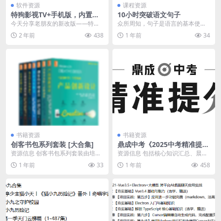
软件资源
课程资源
特狗影视TV+手机版，内置独
10小时突破语文句子
家源码，速度嘎嘎快！
今天分享老朋友的新改版——特狗
众所周知，句子是语言的基本使用
1.0，这款SM壳相信不用趣哥多介
单位。 理解、表达的训练都要从句
2 年前
438
1 年前
34
绍，内置独家源码...
子入手。 但很多孩...
书籍资源
书籍资源
创客书包系列套装 [大合集]
鼎成中考《2025中考精准提分
(语数英) 》
资源信息 创客书包系列套装由培生
资源信息 包括核心知识汇总、晨背
教育集团引进，精选自《金融时
午读、精练册、专题突破等学习资
1 年前
33
1 年前
458
报》的实用内容，汇集...
料。PDF格式，可...