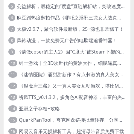
公益解析，最稳定的“度盘”直链解析站，突破速度限制
5
麻豆蹭热度翻拍作品《哪吒之淫邪三龙女大战真阳魔童》 已上线
6
太极v2.9.7，聚合软件最新版，25+源也非常猛了！
7
风铃动漫，一款免费无广告的电脑端追番神器！
8
《请做coser的主人2》因“C度大”被Steam下架的真人美女互动游戏！
9
绅士游戏丨全3D次世代的黄油大作， 细腻逼真的双人互动狂想曲！
10
《迷情医院》潘甜甜新作？有点刺激的真人美女互动游戏
11
《银魔唐三藏》又一真人美女互动游戏，堪比M豆！
12
祈风TTS_v0.1.3.2，多角色Ai配音神器，丰富的热门音色
13
亚洲之子存档+攻略
14
QuarkPanTool，夸克网盘链接批量转存、分享和下载工具
15
网易云音乐无损解析工具，超清母带音质免费下载
16