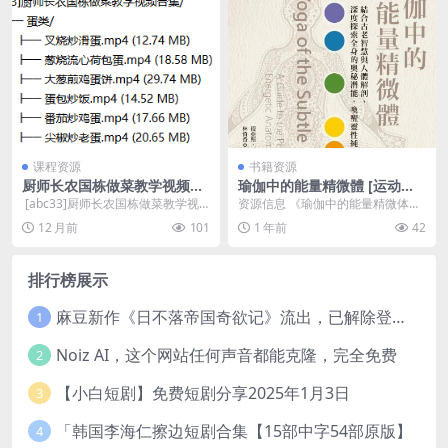
课程资源
书籍资源
厨师长农国栋做菜教学视频合
瑜伽中的能量精微體 [运动养
集
生] [pdf+全格式]
​ [abc33]厨师长农国栋做菜教学视
资源信息 《瑜伽中的能量精微体》
频合集/ │ ├...
是一部关于瑜伽与能量系统的专
12 月前
101
1 年前
42
著，作者详细介绍了瑜...
排行榜展示
麻豆新作《日不落帝国奇欲记》流出，已解除登录验证！
1
Noiz AI，这个网站任何声音都能克隆，完全免费
2
【小白短剧】免费短剧分享2025年1月3日
3
「韩国李海仁擦边短剧合集【15部中字54部原版】
4