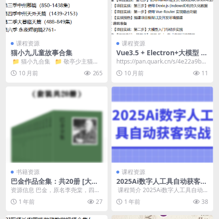
课程资源
课程资源
猫小九儿童故事合集
Vue3.5 + Electron+大模型 跨
平台AI桌面聊天应用实战
​ 📁 猫小九合集 📁 敬亭少主猫小
https://pan.quark.cn/s/4e22a9b35
天丨《猫小九历险记》番外丨奇
e84 📁 mk...
10 月前
265
10 月前
11
喵...
书籍资源
课程资源
巴金作品全集：共20册 [大合
2025Ai数字人工具自动获客实
集]
战
资源信息 巴金，原名李尧棠，四川
​ 课程简介 2025Ai数字人工具自动
成都人，中国文学巨匠。他出身封
获客，涵盖AI短视频方法、6步获客
1 年前
27
1 年前
38
建家庭，却反封建，...
突围法...