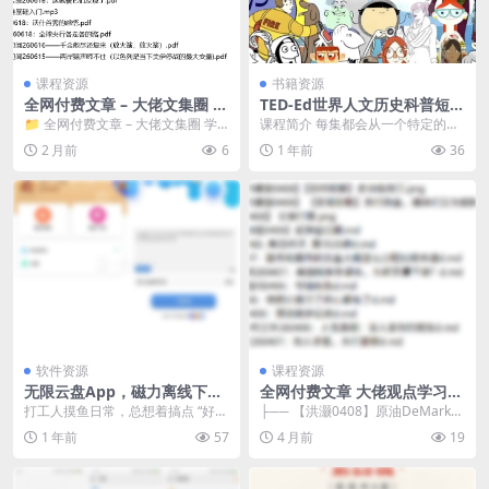
课程资源
书籍资源
全网付费文章 – 大佬文集圈 学
TED-Ed世界人文历史科普短片
习先锋 精选研报 6月18日更新
《The World’s People and
📁 全网付费文章 – 大佬文集圈 学
课程简介 每集都会从一个特定的角
Places》
习先锋 精选研报 6月18日更新...
度来介绍一个人文历史主题，平均
2 月前
6
1 年前
36
时长5分钟，可以为...
软件资源
课程资源
无限云盘App，磁力离线下载
全网付费文章 大佬观点学习
云播神器，空间无限用
最新研报 4月8日更新
打工人摸鱼日常，总想着搞点 “好
├── 【洪灏0408】原油DeMark│
货” 存着慢慢看，但手机内存扛不
├── 微信图片_202604082...
1 年前
57
4 月前
19
住、下载速度不给...