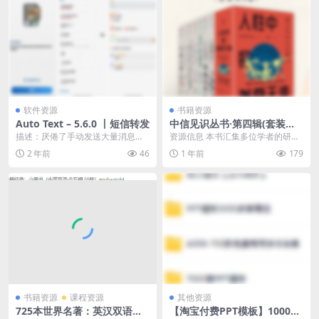
软件资源
书籍资源
Auto Text – 5.6.0 丨短信转发
中信见识丛书·第四辑(套装共8
册) [人文社科]
描述：厌倦了手动发送大量消息？
资源信息 本书汇集多位学者的研
了解自动短信，这是一款功能强大
究，探讨历史、文化差异、暴力趋
2 年前
46
1 年前
179
的自动化应用程序，可...
势、不平等及科学等主...
书籍资源
课程资源
其他资源
725本世界名著：英汉双语
【淘宝付费PPT模板】10000