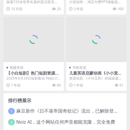
版，提升阅读体验
+套
探索725本世界名著的英汉双语
介绍说明： 淘宝付费PPT模板提供
版，享受经典文学的双语阅读体
了超过10000套丰富多样的资源，
10 月前
20
2 年前
100
验。这些书籍不仅帮助你...
涵盖了从商务...
视频资源
书籍资源
【小白短剧】热门短剧资源分
儿童英语启蒙动画《小小宠物
享2025年6月29日
店 Littlest Pet Shop (1-4季)
2025年6月29日短剧集合 https://p
资源信息 《小马宝莉》的姐妹篇，
》
an.quark.cn/s/b3...
主角布莱丝(Blythe)与父亲搬到纽约
1 年前
80
1 年前
61
市一家宠...
排行榜展示
麻豆新作《日不落帝国奇欲记》流出，已解除登录验证！
1
Noiz AI，这个网站任何声音都能克隆，完全免费
2