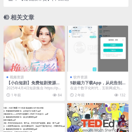
相关文章
视频资源
软件资源
【小白短剧】免费短剧资源分
5款磁力下载App，从此告别
享2025年4月4日
龟速，老司机的最爱！
2025年4月4日短剧集合 https://pa
在这个数字化时代，互联网成为了
n.quark.cn/s/3ef...
人们获取信息、娱乐乃至工作学习
1 年前
84
2 年前
132
的重要渠道。随着网络...