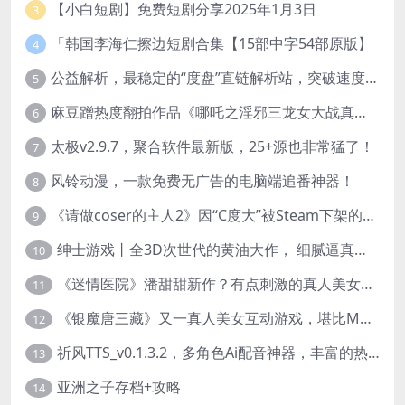
【小白短剧】免费短剧分享2025年1月3日
3
「韩国李海仁擦边短剧合集【15部中字54部原版】
4
公益解析，最稳定的“度盘”直链解析站，突破速度限制
5
麻豆蹭热度翻拍作品《哪吒之淫邪三龙女大战真阳魔童》 已上线
6
太极v2.9.7，聚合软件最新版，25+源也非常猛了！
7
风铃动漫，一款免费无广告的电脑端追番神器！
8
《请做coser的主人2》因“C度大”被Steam下架的真人美女互动游戏！
9
绅士游戏丨全3D次世代的黄油大作， 细腻逼真的双人互动狂想曲！
10
《迷情医院》潘甜甜新作？有点刺激的真人美女互动游戏
11
《银魔唐三藏》又一真人美女互动游戏，堪比M豆！
12
祈风TTS_v0.1.3.2，多角色Ai配音神器，丰富的热门音色
13
亚洲之子存档+攻略
14