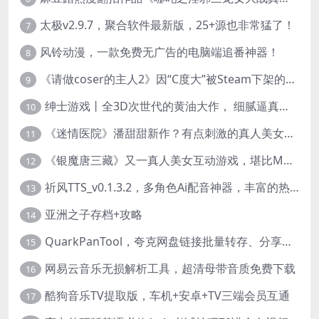
太极v2.9.7，聚合软件最新版，25+源也非常猛了！
7
风铃动漫，一款免费无广告的电脑端追番神器！
8
《请做coser的主人2》因“C度大”被Steam下架的真人美女互动游戏！
9
绅士游戏丨全3D次世代的黄油大作， 细腻逼真的双人互动狂想曲！
10
《迷情医院》潘甜甜新作？有点刺激的真人美女互动游戏
11
《银魔唐三藏》又一真人美女互动游戏，堪比M豆！
12
祈风TTS_v0.1.3.2，多角色Ai配音神器，丰富的热门音色
13
亚洲之子存档+攻略
14
QuarkPanTool，夸克网盘链接批量转存、分享和下载工具
15
网易云音乐无损解析工具，超清母带音质免费下载
16
酷狗音乐TV提取版，车机+安卓+TV三端会员互通
17