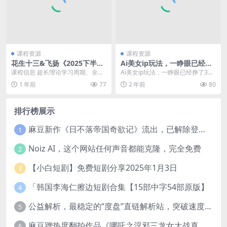
课程资源
课程资源
花生十三&飞扬《2025下半年
Ai美女ip玩法，一睁眼已经挣
公考笔试系统班》 (更开营仪
了3张，手把手教学【揭秘】
课程信息 超长理论学习周期、全科
Ai美女ip玩法，一睁眼已经挣了3
式)
考点精讲精练，公考实战派人气讲
张，手把手教学【揭秘】 简介：这
1 年前
77
2 年前
80
师花生十三、飞扬老...
类的图片集美女...
排行榜展示
麻豆新作《日不落帝国奇欲记》流出，已解除登录验证！
1
Noiz AI，这个网站任何声音都能克隆，完全免费
2
【小白短剧】免费短剧分享2025年1月3日
3
「韩国李海仁擦边短剧合集【15部中字54部原版】
4
公益解析，最稳定的“度盘”直链解析站，突破速度限制
5
麻豆蹭热度翻拍作品《哪吒之淫邪三龙女大战真阳魔童》 已上线
6