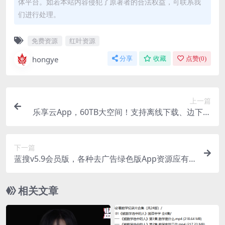
体平台。如若本站内容侵犯了原著者的合法权益，可联系我
们进行处理。
免费资源
红叶资源
hongye
分享
收藏
点赞(
0
)
上一篇
乐享云App，60TB大空间！支持离线下载、边下边
播
下一篇
蓝搜v5.9会员版，各种去广告绿色版App资源应有
尽有
相关文章