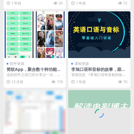
科学内容，孩子们可以通过有趣的
教育读物，《如何说孩子才肯学》
1 年前
35
1 年前
72
视频了解各种科学知识...
这本书所提出的沟通...
软件资源
课程资源
简软App，聚合数十种功能，
李旭口语和音标的故事，跟着
又一款手机必备软件
舅舅学英语音标
这款软件之前已经分享过一次，但
资源信息 《李旭口语和音标的故
后续的大佬一直在持续更新维护，
事》是新东方推出的英语口语零基
12 月前
176
1 年前
70
每次更新都让人眼前一...
础入门课程，由李旭(...