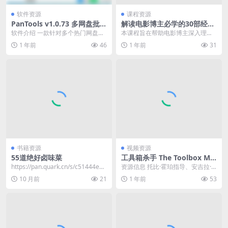
软件资源
课程资源
PanTools v1.0.73 多网盘批量
解读电影博主必学的30部经典
管理工具
片
软件介绍 一款针对多个热门网盘的
本课程旨在帮助电影博主深入理解
文件管理、批量分享、批量转存、
并解读30部经典电影作品。学员将
1 年前
46
1 年前
31
批量复制、批量重命...
学习影片分析、导演...
书籍资源
视频资源
55道绝好卤味菜
工具箱杀手 The Toolbox Mu
rders (1978) 4K2160p 原盘R
https://pan.quark.cn/s/c51444e67
资源信息 托比·霍珀指导、安吉拉·
emux 中文字幕 【55.89GB】
3fd
贝蒂斯主演的美国恐怖电影。电影
10 月前
21
1 年前
53
已刮削
讲述了在好莱坞的...