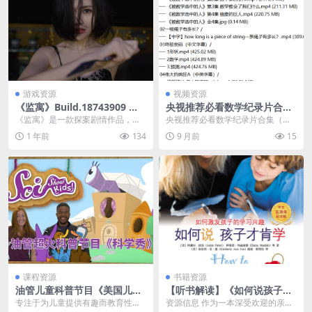
游戏资源
视频资源
《监寓》Build.18743909 真
央视推荐必看数学纪录片合集
人美女影游 免安装简体中文版
（共24部）
《监寓》是一款探案剧情作品，你
央视推荐必看数学纪录片合集（共2
将每日巡视公寓，并对整栋公寓内
4部）/ │ ├── 0...
1 年前
134
9 月前
15
发生的一切事务负责，...
课程资源
书籍资源
油管儿童科普节目《美国儿童
【听书解读】《如何说孩子才
科学秀 SciShow Kids》
肯学》
专注于为儿童提供有趣而教育性的
资源信息 作为一本深受欢迎的亲子