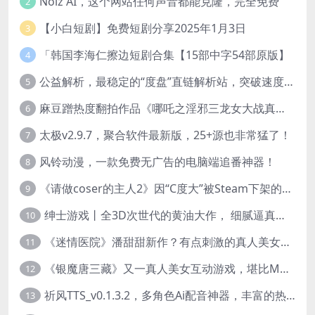
Noiz AI，这个网站任何声音都能克隆，完全免费
2
【小白短剧】免费短剧分享2025年1月3日
3
「韩国李海仁擦边短剧合集【15部中字54部原版】
4
公益解析，最稳定的“度盘”直链解析站，突破速度限制
5
麻豆蹭热度翻拍作品《哪吒之淫邪三龙女大战真阳魔童》 已上线
6
太极v2.9.7，聚合软件最新版，25+源也非常猛了！
7
风铃动漫，一款免费无广告的电脑端追番神器！
8
《请做coser的主人2》因“C度大”被Steam下架的真人美女互动游戏！
9
绅士游戏丨全3D次世代的黄油大作， 细腻逼真的双人互动狂想曲！
10
《迷情医院》潘甜甜新作？有点刺激的真人美女互动游戏
11
《银魔唐三藏》又一真人美女互动游戏，堪比M豆！
12
祈风TTS_v0.1.3.2，多角色Ai配音神器，丰富的热门音色
13