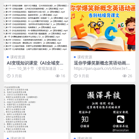
课程资源
课程资源
AI变现知识课堂《AI全域变现
逗你学爆笑新概念英语动画版
实战营》
（告别枯燥背课文）
​ ├── 10_第十节《变现加速器：选
https://pan.quark.cn/s/6bee3e1b3
好小红书赛道，让AI来给你加速》_
7e1​
3 月前
16
9 月前
26
ev【...
课程资源
课程资源