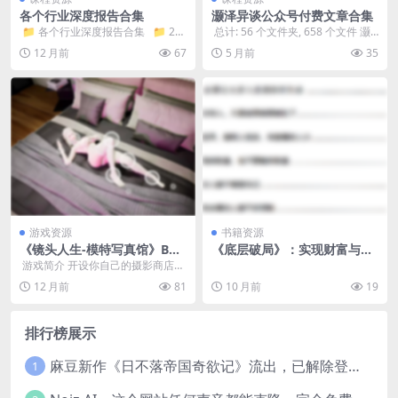
各个行业深度报告合集
灏泽异谈公众号付费文章合集
​ 📁 各个行业深度报告合集 📁 2
​ 总计: 56 个文件夹, 658 个文件 灏
4、碳中和行业深度报告合集 &...
泽异谈公众号付费文章大合集660...
12 月前
67
5 月前
35
游戏资源
书籍资源
《镜头人生-模特写真馆》Buil
《底层破局》：实现财富与人
d.19648730版 豪华中文绿色
生自由的智慧指南
​ 游戏简介 开设你自己的摄影商店。
版
招聘店员、升级装修，经过你的管
12 月前
81
10 月前
19
理和经营带来...
排行榜展示
麻豆新作《日不落帝国奇欲记》流出，已解除登录验证！
1