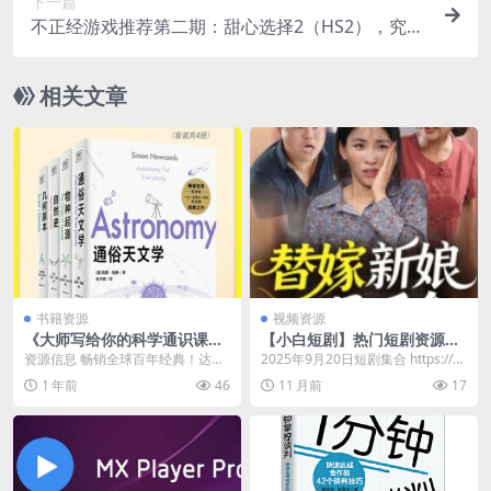
下一篇
不正经游戏推荐第二期：甜心选择2（HS2），究极
整合版本！
相关文章
书籍资源
视频资源
《大师写给你的科学通识课》
【小白短剧】热门短剧资源分
[套装6册] [人文社科] [pdf+全
享2025年9月20日
资源信息 畅销全球百年经典！达尔
2025年9月20日短剧集合 https://p
格式]
文、布封、欧几里得大师级作品！
an.quark.cn/s/8c...
1 年前
46
11 月前
17
精选世界大师百年经...