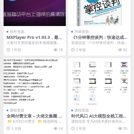
软件资源
书籍资源
MXPlayer Pro v1.93.3，最新
《1分钟掌控谈判：快速达成
魔改版，兼容TV和安卓
合作的42个谈判技巧》商务谈
大家日常用得最多的本地视频播放
资源信息 《1分钟掌控谈判：快速
判技巧图书
器是哪一款呢？在我看来，目前 M
达成合作的42个谈判技巧》是一本
1 年前
78
2 年前
82
X Player ...
实用的商务谈判技...
课程资源
课程资源
全网付费文章 – 大佬文集圈 学
时代风口 AI大模型全栈工程师
习先锋 精选研报 6月8日更新
高级班 机构高价课程
​ 📁 6月8日付费文 📁 精选研报
课程信息 专为AI技术爱好者和从业
📁 大佬文集 ...
者设计的高端课程。由权威机构精
2 月前
14
2 年前
55
心打造，课程内容...