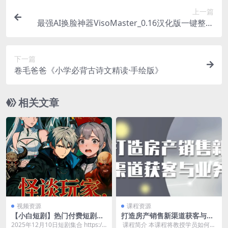
上一篇
最强AI换脸神器VisoMaster_0.16汉化版一键整合
包
下一篇
卷毛爸爸《小学必背古诗文精读·手绘版》
相关文章
视频资源
课程资源
【小白短剧】热门付费短剧资
打造房产销售新渠道获客与业
源分享2025年12月10日 47部
务
2025年12月10日短剧集合 https://
​ 课程简介 本课程将教授学员如何通