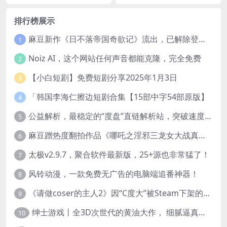
排行榜展示
麻豆新作《日不落帝国奇欲记》流出，已解除登录验证！
1
Noiz AI，这个网站任何声音都能克隆，完全免费
2
【小白短剧】免费短剧分享2025年1月3日
3
「韩国李海仁擦边短剧合集【15部中字54部原版】
4
公益解析，最稳定的“度盘”直链解析站，突破速度限制
5
麻豆蹭热度翻拍作品《哪吒之淫邪三龙女大战真阳魔童》 已上线
6
太极v2.9.7，聚合软件最新版，25+源也非常猛了！
7
风铃动漫，一款免费无广告的电脑端追番神器！
8
《请做coser的主人2》因“C度大”被Steam下架的真人美女互动游戏！
9
绅士游戏丨全3D次世代的黄油大作， 细腻逼真的双人互动狂想曲！
10