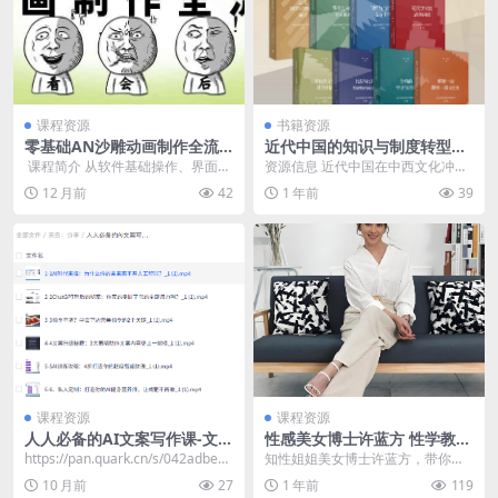
课程资源
书籍资源
零基础AN沙雕动画制作全流
近代中国的知识与制度转型
程
[人文社科]
​ 课程简介 从软件基础操作、界面熟
资源信息 近代中国在中西文化冲突
悉入手，教你绘制特色角色、搭建
与融合中，经历了国学、国画等“国
12 月前
42
1 年前
39
趣味场景。 深...
字号”概念的兴起...
课程资源
课程资源
人人必备的AI文案写作课-文案
性感美女博士许蓝方 性学教室
教程，不讲理论，只讲实战
羞羞课程
https://pan.quark.cn/s/042adbe89
知性姐姐美女博士许蓝方，带你深
05c
入男女羞羞那点事 资源链接：http
10 月前
27
1 年前
119
s://pan...