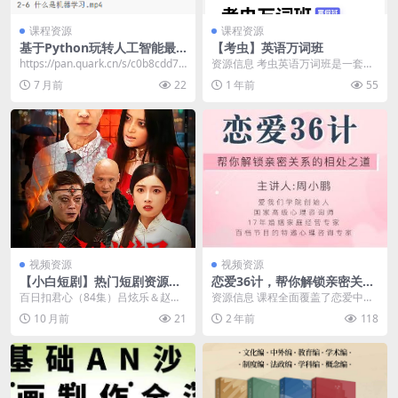
课程资源
课程资源
基于Python玩转人工智能最
【考虫】英语万词班
火框架-TensorFlow应用实践
​https://pan.quark.cn/s/c0b8cdd7e
资源信息 考虫英语万词班是一套系
927 第1章...
统化的词汇课程，涵盖37节主题视
7 月前
22
1 年前
55
频(如文艺复兴、...
视频资源
视频资源
【小白短剧】热门短剧资源分
恋爱36计，帮你解锁亲密关系
享2025年10月24日 87部
的相处之道
百日扣君心（84集）吕炫乐＆赵星
资源信息 课程全面覆盖了恋爱中的
卉 https://pan.quark.cn/s...
困惑与解决之道。 资源目录 ├──
10 月前
21
2 年前
118
第 01 节...