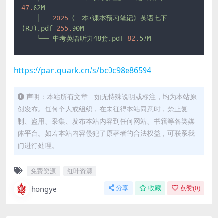
47.
62M
├──
2025
《一本•课本预习笔记》英语七下
(RJ).pdf
255.
90M
└──
中考英语听力48套.pdf
82.
57M
https://pan.quark.cn/s/bc0c98e86594
声明：本站所有文章，如无特殊说明或标注，均为本站原
创发布。任何个人或组织，在未征得本站同意时，禁止复
制、盗用、采集、发布本站内容到任何网站、书籍等各类媒
体平台。如若本站内容侵犯了原著者的合法权益，可联系我
们进行处理。
免费资源
红叶资源
hongye
分享
收藏
点赞(
0
)