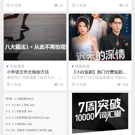
pan.quark.cn/s/f...
过数字化渠道打造房产销售新渠
8 月前
23
1 年前
29
道，以吸引潜在客...
其他资源
视频资源
小学语文作文独创方法
【小白短剧】热门付费短剧资
源分享2025年11月23日 67部
课程简介 内容涵盖了如何写人、记
2025年11月23日短剧集合 https://
事、写景、状物等多个方面，通过
pan.quark.cn/s/c...
1 年前
39
9 月前
126
不同的视角和技巧，...