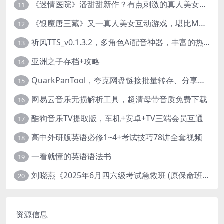
《迷情医院》潘甜甜新作？有点刺激的真人美女互动游戏
11
《银魔唐三藏》又一真人美女互动游戏，堪比M豆！
12
祈风TTS_v0.1.3.2，多角色Ai配音神器，丰富的热门音色
13
亚洲之子存档+攻略
14
QuarkPanTool，夸克网盘链接批量转存、分享和下载工具
15
网易云音乐无损解析工具，超清母带音质免费下载
16
酷狗音乐TV提取版，车机+安卓+TV三端会员互通
17
高中外研版英语必修1~4+考试技巧78讲全套视频
18
一看就懂的英语语法书
19
刘晓燕《2025年6月四六级考试急救班 (原保命班) 》(四级完结+六级写译、阅读)
20
资源信息