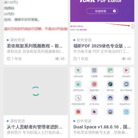
课程资源
软件资源
若依框架系列视频教程 – 前端
福昕PDF 2025绿色专业版，
不分离版本 – 带源码课件
支持PDF编辑/转换/合并/拆分
课程信息 若依框架系列视频教程(R
作为每天被 PDF 文件淹没的打工
等
uoYi (opens new window)...
人，谁没经历过「找工具 5 分钟，
1 年前
48
1 年前
46
编辑 10 ...
课程资源
软件资源
从个人贡献者向管理者进阶视
Dual Space v1.68.0.10，国
频课
外大佬开发的无限多开App
课程简介 专为职场人士打造的成长
手机里应用和账号太多，切换麻烦
指南，涵盖从高绩效个人贡献者到
还容易混乱？工作、生活账号混在