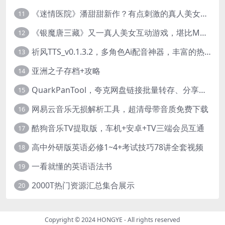
《迷情医院》潘甜甜新作？有点刺激的真人美女互动游戏
11
《银魔唐三藏》又一真人美女互动游戏，堪比M豆！
12
祈风TTS_v0.1.3.2，多角色Ai配音神器，丰富的热门音色
13
亚洲之子存档+攻略
14
QuarkPanTool，夸克网盘链接批量转存、分享和下载工具
15
网易云音乐无损解析工具，超清母带音质免费下载
16
酷狗音乐TV提取版，车机+安卓+TV三端会员互通
17
高中外研版英语必修1~4+考试技巧78讲全套视频
18
一看就懂的英语语法书
19
2000T热门资源汇总集合展示
20
Copyright © 2024
HONGYE
- All rights reserved