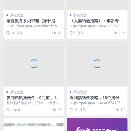
课程资源
书籍资源
家庭教育系列书籍【家长必
《人妻约会指南》：李新野作
看】
品中的现代婚姻关系与情感金
​https://pan.quark.cn/s/d6e9bc563
https://pan.quark.cn/s/21227a984
句解析
bd7 分享家...
64a
10 月前
17
9 月前
106
课程资源
课程资源
复制粘贴挣美金，0门槛，1天
逐利搞钱全攻略，18个搞钱锦
收入95美刀，3分钟学会，内
囊助你提效变现
复制粘贴挣美金，0门槛，1天收入
https://pan.quark.cn/s/e624126cb
部教程(首次公开)
95美刀，3分钟学会，内部教程(首
833
1 年前
38
10 月前
19
次公开) ​ ...