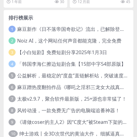
1 年前
30
12 月前
45
优秀管理者的全方位...
一起，想分开管理却没...
排行榜展示
麻豆新作《日不落帝国奇欲记》流出，已解除登录验证！
1
Noiz AI，这个网站任何声音都能克隆，完全免费
2
【小白短剧】免费短剧分享2025年1月3日
3
「韩国李海仁擦边短剧合集【15部中字54部原版】
4
公益解析，最稳定的“度盘”直链解析站，突破速度限制
5
麻豆蹭热度翻拍作品《哪吒之淫邪三龙女大战真阳魔童》 已上线
6
太极v2.9.7，聚合软件最新版，25+源也非常猛了！
7
风铃动漫，一款免费无广告的电脑端追番神器！
8
《请做coser的主人2》因“C度大”被Steam下架的真人美女互动游戏！
9
绅士游戏丨全3D次世代的黄油大作， 细腻逼真的双人互动狂想曲！
10