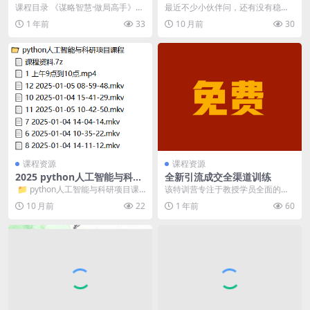
费追番看动漫App
课程目录 《谋略智慧·做局高手》相
最近不少小伙伴问，还有没有稳定
关课程商场高手必修的人生博弈指
的囧次元或者动漫共和国无广告
1 年前
33
10 月前
30
南 人生如棋，赢...
版。说实话，目前这类软...
课程资源
课程资源
2025 python人工智能与科研
全新引流成交全渠道训练
项目课程
​ 📁 python人工智能与科研项目课
该特训营专注于教授学员全面的引
程 📄 课程资料.7z &...
流和成交策略，涵盖多渠道营销技
10 月前
22
1 年前
60
巧。学员将学习数字营...