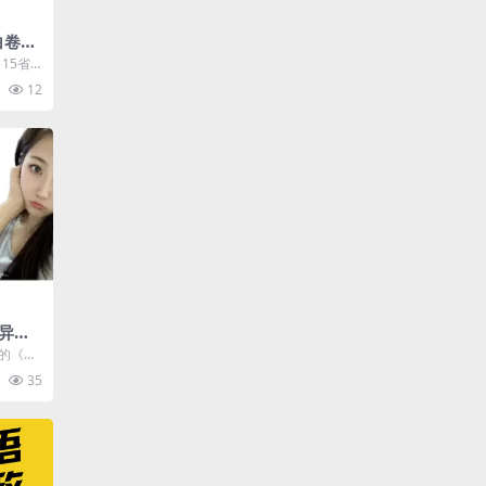
白卷》
》15省
考•云南黑
12
异性
丘比
出的《半
心制作
35
.