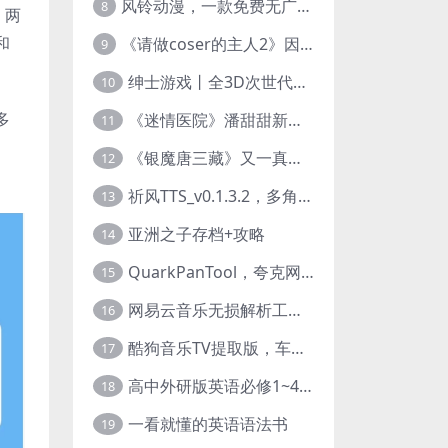
风铃动漫，一款免费无广告的电脑端追番神器！
8
、两
和
《请做coser的主人2》因“C度大”被Steam下架的真人美女互动游戏！
9
绅士游戏丨全3D次世代的黄油大作， 细腻逼真的双人互动狂想曲！
10
多
《迷情医院》潘甜甜新作？有点刺激的真人美女互动游戏
11
《银魔唐三藏》又一真人美女互动游戏，堪比M豆！
12
祈风TTS_v0.1.3.2，多角色Ai配音神器，丰富的热门音色
13
亚洲之子存档+攻略
14
QuarkPanTool，夸克网盘链接批量转存、分享和下载工具
15
网易云音乐无损解析工具，超清母带音质免费下载
16
酷狗音乐TV提取版，车机+安卓+TV三端会员互通
17
高中外研版英语必修1~4+考试技巧78讲全套视频
18
一看就懂的英语语法书
19