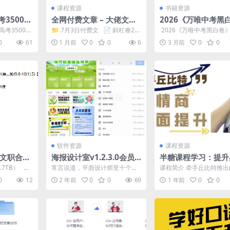
课程资源
书籍资源
3500词
全网付费文章 – 大佬文集
2026《万唯中考黑
圈 学习先锋 精选研报 7月
15省市
高考3500词
📁 7月3日付费文 📄 斜杠睿26
​ 2026《万唯中考黑白卷
3日更新
和故事，一个
0703复盘.pdf ...
市 ├── 2026《万唯中
0
61
1 月前
0
0
6
3 月前
0
0
白卷》...
软件资源
课程资源
军队文职合集
海报设计室v1.2.3.0会员
半糖课程学习：提升
版，一键制作精美的海
聊天质感，轻松牵手
.7TB） 📁
常言说道，平面设计师里十个有
课程简介 牵手丘比特推
报！
特
学...
九个都在套模板，而仅有一个会
糖课程学习》由十一段精
0
12
2 年前
0
0
69
1 年前
0
0
真正使用设计工具。 不过...
的视频组成，全面围绕从..