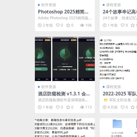
软件资源
课程资源
Photoshop 2025精简版
24个故事串记高考
v26.0.0绿色便携版
汇
Adobe Photoshop 2025精简版
24个故事，快速记忆
(Photoshop精简版PS20...
汇，分为24个话题
2 年前
0
0
106
1 年前
0
话题配上一个有趣...
软件资源
课程资源
酒店防窥检测 v1.3.1 会员
2022-2025 
版 检测针孔偷拍摄像头
（2.7TB）
酒店防窥检测软件是保障隐私安
​ 📁 军队文职合集（2
全的实用工具。 它能利用手机传
3、2024军队文职无限
1 年前
0
0
113
9 月前
0
感器扫描房间，精准识别...