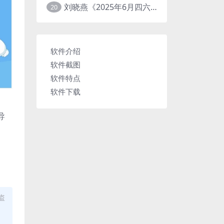
刘晓燕《2025年6月四六级考试急救班 (原保命班) 》(四级完结+六级写译、阅读)
20
软件介绍
软件截图
软件特点
软件下载
导
盗