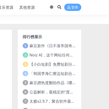
音乐资源
其他资源
登录
排行榜展示
麻豆新作《日不落帝国奇欲记》流出，已解除登录验证！
1
Noiz AI，这个网站任何声音都能克隆，完全免费
2
【小白短剧】免费短剧分享2025年1月3日
3
「韩国李海仁擦边短剧合集【15部中字54部原版】
4
麻豆蹭热度翻拍作品《哪吒之淫邪三龙女大战真阳魔童》 已上线
5
公益解析，最稳定的“度盘”直链解析站，突破速度限制
6
太极v2.9.7，聚合软件最新版，25+源也非常猛了！
7