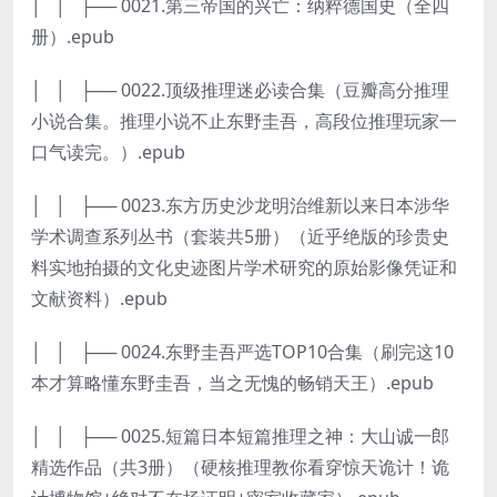
│ │ ├── 0021.第三帝国的兴亡：纳粹德国史（全四
册）.epub
│ │ ├── 0022.顶级推理迷必读合集（豆瓣高分推理
小说合集。推理小说不止东野圭吾，高段位推理玩家一
口气读完。）.epub
│ │ ├── 0023.东方历史沙龙明治维新以来日本涉华
学术调查系列丛书（套装共5册）（近乎绝版的珍贵史
料实地拍摄的文化史迹图片学术研究的原始影像凭证和
文献资料）.epub
│ │ ├── 0024.东野圭吾严选TOP10合集（刷完这10
本才算略懂东野圭吾，当之无愧的畅销天王）.epub
│ │ ├── 0025.短篇日本短篇推理之神：大山诚一郎
精选作品（共3册）（硬核推理教你看穿惊天诡计！诡