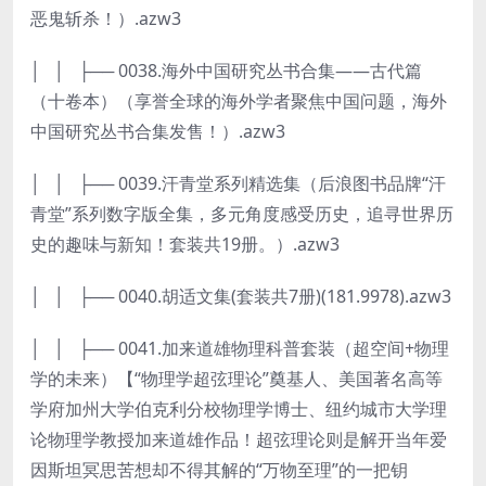
恶鬼斩杀！）.azw3
│ │ ├── 0038.海外中国研究丛书合集——古代篇
（十卷本）（享誉全球的海外学者聚焦中国问题，海外
中国研究丛书合集发售！）.azw3
│ │ ├── 0039.汗青堂系列精选集（后浪图书品牌“汗
青堂”系列数字版全集，多元角度感受历史，追寻世界历
史的趣味与新知！套装共19册。）.azw3
│ │ ├── 0040.胡适文集(套装共7册)(181.9978).azw3
│ │ ├── 0041.加来道雄物理科普套装（超空间+物理
学的未来）【“物理学超弦理论”奠基人、美国著名高等
学府加州大学伯克利分校物理学博士、纽约城市大学理
论物理学教授加来道雄作品！超弦理论则是解开当年爱
因斯坦冥思苦想却不得其解的“万物至理”的一把钥