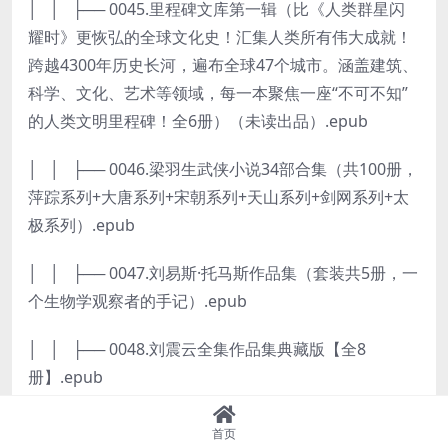
│ │ ├── 0045.里程碑文库第一辑（比《人类群星闪
耀时》更恢弘的全球文化史！汇集人类所有伟大成就！
跨越4300年历史长河，遍布全球47个城市。涵盖建筑、
科学、文化、艺术等领域，每一本聚焦一座“不可不知”
的人类文明里程碑！全6册）（未读出品）.epub
│ │ ├── 0046.梁羽生武侠小说34部合集（共100册，
萍踪系列+大唐系列+宋朝系列+天山系列+剑网系列+太
极系列）.epub
│ │ ├── 0047.刘易斯·托马斯作品集（套装共5册，一
个生物学观察者的手记）.epub
│ │ ├── 0048.刘震云全集作品集典藏版【全8
册】.epub
│ │ ├── 0049.鲁迅文学诗歌奖第一人：啸天说诗
首页