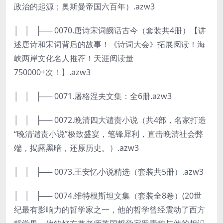
政治的起源；奥斯曼帝国六百年）.azw3
│ │ ├── 0070.唐诗宋词阙话古今（套装共4册）【讲
述唐诗和宋词背后的故事！《诗词大会》拓展阅读！海
峡两岸文化名人推荐！天涯阅读量
750000+次！】.azw3
│ │ ├── 0071.屠格涅夫文集：全6册.azw3
│ │ ├── 0072.晚清四大谴责小说（共4部，名家打造
“晚清谴责小说”极致盛宴，笔锋犀利，直击晚清社会弊
端，揭露黑暗，还原历史。）.azw3
│ │ ├── 0073.王安忆小说精选（套装共5册）.azw3
│ │ ├── 0074.维特根斯坦文集（套装全8卷）(20世
纪最有影响力的哲学家之一，他的哲学曾经震动了西方