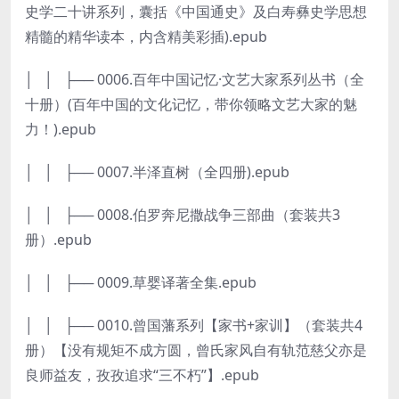
史学二十讲系列，囊括《中国通史》及白寿彝史学思想
精髓的精华读本，内含精美彩插).epub
│ │ ├── 0006.百年中国记忆·文艺大家系列丛书（全
十册）(百年中国的文化记忆，带你领略文艺大家的魅
力！).epub
│ │ ├── 0007.半泽直树（全四册).epub
│ │ ├── 0008.伯罗奔尼撒战争三部曲（套装共3
册）.epub
│ │ ├── 0009.草婴译著全集.epub
│ │ ├── 0010.曾国藩系列【家书+家训】（套装共4
册）【没有规矩不成方圆，曾氏家风自有轨范慈父亦是
良师益友，孜孜追求“三不朽”】.epub