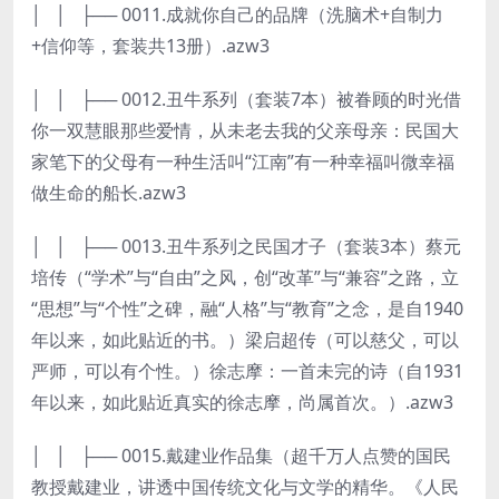
│ │ ├── 0011.成就你自己的品牌（洗脑术+自制力
+信仰等，套装共13册）.azw3
│ │ ├── 0012.丑牛系列（套装7本）被眷顾的时光借
你一双慧眼那些爱情，从未老去我的父亲母亲：民国大
家笔下的父母有一种生活叫“江南”有一种幸福叫微幸福
做生命的船长.azw3
│ │ ├── 0013.丑牛系列之民国才子（套装3本）蔡元
培传（“学术”与“自由”之风，创“改革”与“兼容”之路，立
“思想”与“个性”之碑，融“人格”与“教育”之念，是自1940
年以来，如此贴近的书。）梁启超传（可以慈父，可以
严师，可以有个性。）徐志摩：一首未完的诗（自1931
年以来，如此贴近真实的徐志摩，尚属首次。）.azw3
│ │ ├── 0015.戴建业作品集（超千万人点赞的国民
教授戴建业，讲透中国传统文化与文学的精华。《人民