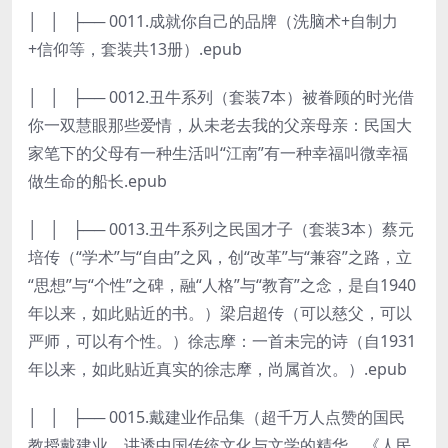
│ │ ├── 0011.成就你自己的品牌（洗脑术+自制力
+信仰等，套装共13册）.epub
│ │ ├── 0012.丑牛系列（套装7本）被眷顾的时光借
你一双慧眼那些爱情，从未老去我的父亲母亲：民国大
家笔下的父母有一种生活叫“江南”有一种幸福叫微幸福
做生命的船长.epub
│ │ ├── 0013.丑牛系列之民国才子（套装3本）蔡元
培传（“学术”与“自由”之风，创“改革”与“兼容”之路，立
“思想”与“个性”之碑，融“人格”与“教育”之念，是自1940
年以来，如此贴近的书。）梁启超传（可以慈父，可以
严师，可以有个性。）徐志摩：一首未完的诗（自1931
年以来，如此贴近真实的徐志摩，尚属首次。）.epub
│ │ ├── 0015.戴建业作品集（超千万人点赞的国民
教授戴建业，讲透中国传统文化与文学的精华。《人民