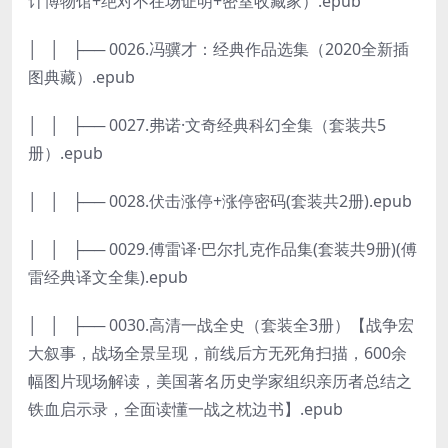
计博物馆+绝对不在场证明+密室收藏家）.epub
│ │ ├── 0026.冯骥才：经典作品选集（2020全新插
图典藏）.epub
│ │ ├── 0027.弗诺·文奇经典科幻全集（套装共5
册）.epub
│ │ ├── 0028.伏击涨停+涨停密码(套装共2册).epub
│ │ ├── 0029.傅雷译·巴尔扎克作品集(套装共9册)(傅
雷经典译文全集).epub
│ │ ├── 0030.高清一战全史（套装全3册）【战争宏
大叙事，战场全景呈现，前线后方无死角扫描，600余
幅图片现场解读，美国著名历史学家组织亲历者总结之
铁血启示录，全面读懂一战之枕边书】.epub