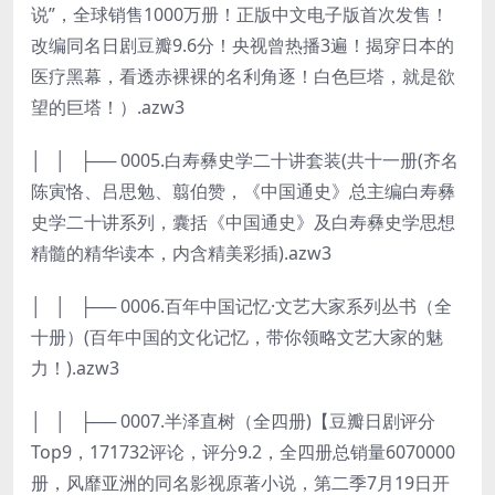
说”，全球销售1000万册！正版中文电子版首次发售！
改编同名日剧豆瓣9.6分！央视曾热播3遍！揭穿日本的
医疗黑幕，看透赤裸裸的名利角逐！白色巨塔，就是欲
望的巨塔！）.azw3
│ │ ├── 0005.白寿彝史学二十讲套装(共十一册(齐名
陈寅恪、吕思勉、翦伯赞，《中国通史》总主编白寿彝
史学二十讲系列，囊括《中国通史》及白寿彝史学思想
精髓的精华读本，内含精美彩插).azw3
│ │ ├── 0006.百年中国记忆·文艺大家系列丛书（全
十册）(百年中国的文化记忆，带你领略文艺大家的魅
力！).azw3
│ │ ├── 0007.半泽直树（全四册)【豆瓣日剧评分
Top9，171732评论，评分9.2，全四册总销量6070000
册，风靡亚洲的同名影视原著小说，第二季7月19日开