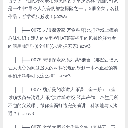
哲学界，他的好友兼老师英国哲学家罗素称与他的相识
是一生中“最令人兴奋的智慧探险之一”。8册全集，名社
作品，哲学经典必读！).azw3
│ │ ├── 0075.未读探索家·万物科普(比打游戏上瘾的
趣味知识！迷人的材料WHATIF茶杯里的风暴给好奇者
的暗黑物理学)(全4册)(未读·探索家).azw3
│ │ ├── 0076.未读探索家系列共5册含（那些古怪又
让人忧心的问题迷人的材料发现的乐趣一本不正经的科
学如果科学可以这么搞）.azw3
│ │ ├── 0077.魏斯曼的演讲大师课（全三册）（全
球顶级商务沟通大师,“演讲学教授”经典著作！75堂无所
不包的实践课，帮你全面打造完美演讲，科学地与人沟
通？）.azw3
│ │ ├── 0078.文学大师老舍作品全集（套装五十五