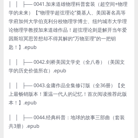
│ │ ├── 0041.加来道雄物理科普套装（超空间+物理
学的未来）【“物理学超弦理论”奠基人、美国著名高等
学府加州大学伯克利分校物理学博士、纽约城市大学理
论物理学教授加来道雄作品！超弦理论则是解开当年爱
因斯坦冥思苦想却不得其解的“万物至理”的一把钥
匙！】.epub
│ │ ├── 0042.剑桥美国文学史（全八卷）（美国文
学的历史价值所在）.epub
│ │ ├── 0043.金庸作品全集修订版（全36册）【史
上最畅销版本！重温一代人的记忆！首次阅读推荐此版
本！】.epub
│ │ ├── 0044.经典科普：地球的故事三部曲（套装
共3册）.epub