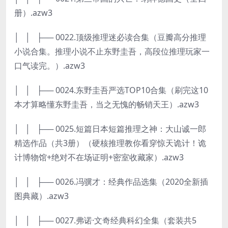
册）.azw3
│ │ ├── 0022.顶级推理迷必读合集（豆瓣高分推理
小说合集。推理小说不止东野圭吾，高段位推理玩家一
口气读完。）.azw3
│ │ ├── 0024.东野圭吾严选TOP10合集（刷完这10
本才算略懂东野圭吾，当之无愧的畅销天王）.azw3
│ │ ├── 0025.短篇日本短篇推理之神：大山诚一郎
精选作品（共3册）（硬核推理教你看穿惊天诡计！诡
计博物馆+绝对不在场证明+密室收藏家）.azw3
│ │ ├── 0026.冯骥才：经典作品选集（2020全新插
图典藏）.azw3
│ │ ├── 0027.弗诺·文奇经典科幻全集（套装共5