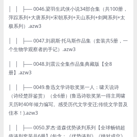
│ │ ├── 0046.梁羽生武侠小说34部合集（共100册，
萍踪系列+大唐系列+宋朝系列+天山系列+剑网系列+太
极系列）.azw3
│ │ ├── 0047.刘易斯·托马斯作品集（套装共5册，一
个生物学观察者的手记）.azw3
│ │ ├── 0048.刘震云全集作品集典藏版【全8
册】.azw3
│ │ ├── 0049.鲁迅文学诗歌奖第一人：啸天说诗
（诗经楚辞鉴赏）（全6册）(鲁迅诗歌奖第一得主周啸
天历时40年倾力编写。感受历代文学变迁;传统文学普及
佳本！).azw3
│ │ ├── 0050.罗杰·道森优势谈判系列【全球畅销超
值谈判套装共6册】(包含：《优势谈判》《绝对成交》