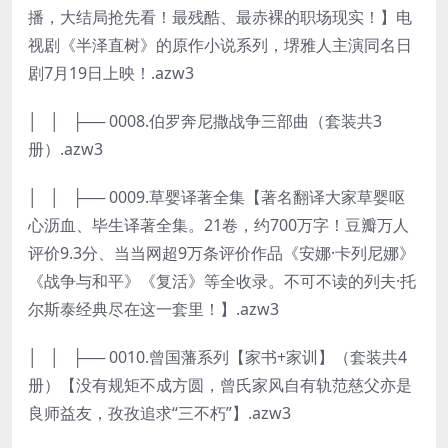
播，大结局抢先看！最残酷、最赤裸的职场现实！】电
视剧《半泽直树》的原作小说系列，堺雅人主演同名日
剧7月19日上映！.azw3
│ │ ├── 0008.伯罗奔尼撒战争三部曲（套装共3
册）.azw3
│ │ ├── 0009.草婴译著全集【著名翻译大家草婴呕
心沥血、毕生译著全集。21卷，约700万字！豆瓣万人
评价9.3分、当当网超9万条评价作品《安娜·卡列尼娜》
《战争与和平》《复活》等全收录。不可不读的列夫·托
尔斯泰经典尽在这一套里！】.azw3
│ │ ├── 0010.曾国藩系列【家书+家训】（套装共4
册）【没有规矩不成方圆，曾氏家风自有轨范慈父亦是
良师益友，孜孜追求“三不朽”】.azw3