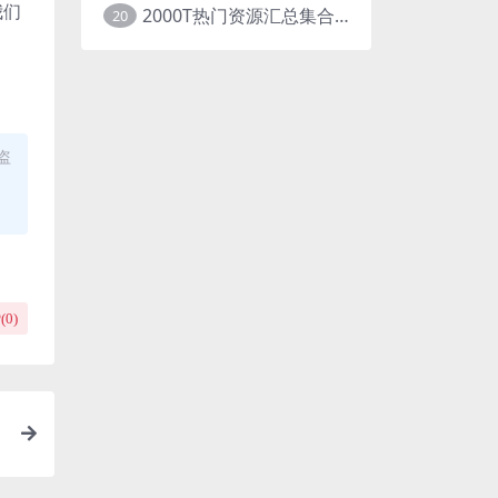
我们
2000T热门资源汇总集合展示
20
盗
(
0
)