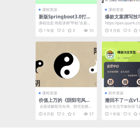
课程资源
课程资源
新版Springboot3.0打造
爆款文案撰写技
能落地的高并发仿12306
00个必火标题模板
课程信息 明星讲师“甲蛙”全新力
https://pan.quark.c
售票系统 – 带源码课件
爆款文案直接用
作,带你学习各种高并发场景的解
81a57
1 年前
0
0
55
9 月前
0
决方案。 课程目录...
课程资源
软件资源
价值上万的《阴阳宅风水
撤回不了一点v1.
高级班》课程，风水玄学
版，支持微信/QQ
​ 全面讲解阳宅布局、阴宅安葬、
如今生活节奏快得飞
秘术132集大全
飞书等消息防撤
风水格局调理等实战技巧，融合
件和工作通讯软件成
8 月前
0
0
57
1 年前
0
传统命理、罗盘应用与...
流的核心阵地。大家肯定