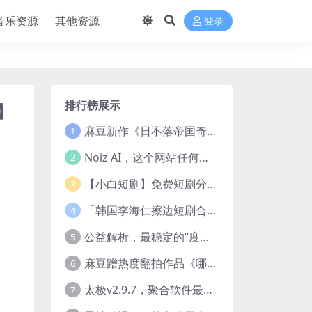
音乐资源
其他资源
登录
排行榜展示
】
麻豆新作《日不落帝国奇欲记》流出，已解除登录验证！
1
Noiz AI，这个网站任何声音都能克隆，完全免费
2
【小白短剧】免费短剧分享2025年1月3日
3
「韩国李海仁擦边短剧合集【15部中字54部原版】
4
公益解析，最稳定的“度盘”直链解析站，突破速度限制
5
麻豆蹭热度翻拍作品《哪吒之淫邪三龙女大战真阳魔童》 已上线
6
太极v2.9.7，聚合软件最新版，25+源也非常猛了！
7