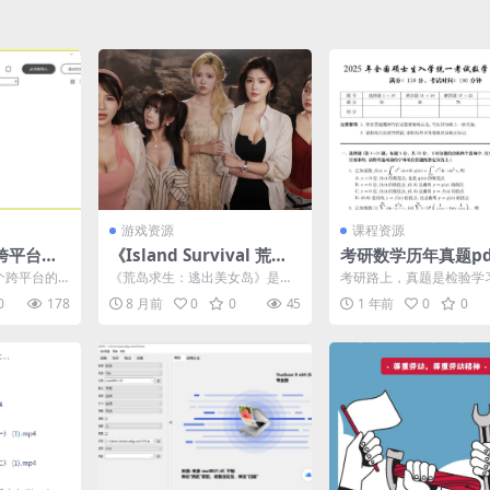
游戏资源
课程资源
er跨平台电
《Island Survival 荒岛
考研数学历年真题pd
.2软件
求生：逃出美女岛》Buil
析分享，数学一数学
是一个跨平台的
《荒岛求生：逃出美女岛》是一
考研路上，真题是检验学
d.21257348 真人美女互
学三，1987年-202
持Windo
款真的在野外海岛实景拍摄的国
的最佳工具。特意为大家
0
178
8 月前
0
0
45
1 年前
0
0
产影游，但可能不是全部部...
987-2025年数学...
动影游 中文版