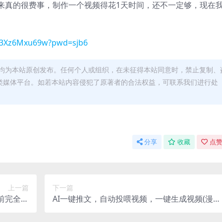
来真的很费事，制作一个视频得花1天时间，还不一定够，现在
oS3Xz6Mxu69w?pwd=sjb6
均为本站原创发布。任何个人或组织，在未征得本站同意时，禁止复制、
类媒体平台。如若本站内容侵犯了原著者的合法权益，可联系我们进行处
分享
收藏
点赞
上一篇
下一篇
目前完全免
AI一键推文，自动投喂视频，一键生成视频(漫
费！
画)，单日200+【揭秘】