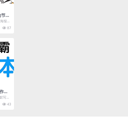
动节海
G)
的海报模
，适合
87
作业
 》
、默写训
等内
43
.