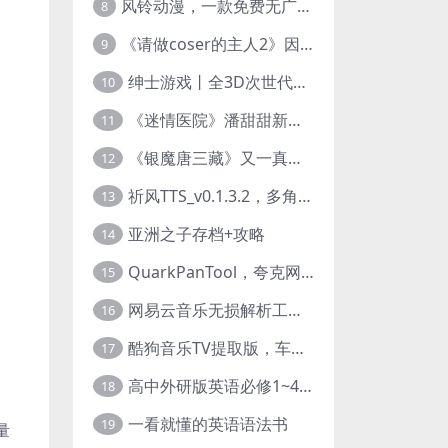
风铃动漫，一款免费无广告的电脑端追番神器！
8
《请做coser的主人2》因“C度大”被Steam下架的真人美女互动游戏！
9
绅士游戏丨全3D次世代的黄油大作， 细腻逼真的双人互动狂想曲！
10
《迷情医院》潘甜甜新作？有点刺激的真人美女互动游戏
11
《银魔唐三藏》又一真人美女互动游戏，堪比M豆！
12
祈风TTS_v0.1.3.2，多角色Ai配音神器，丰富的热门音色
13
亚洲之子存档+攻略
14
QuarkPanTool，夸克网盘链接批量转存、分享和下载工具
15
网易云音乐无损解析工具，超清母带音质免费下载
16
酷狗音乐TV提取版，车机+安卓+TV三端会员互通
17
高中外研版英语必修1~4+考试技巧78讲全套视频
18
一看就懂的英语语法书
19
量