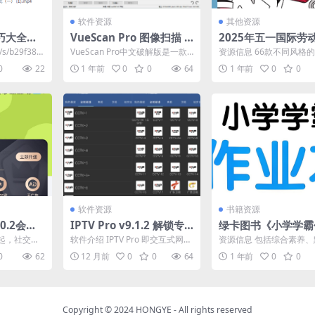
软件资源
其他资源
巧大全，1
VueScan Pro 图像扫描 v
2025年五一国际劳
+390条
9.8.45.21 绿色便携版
报素材合集 (PSD+JP
n/s/b29f38c
VueScan Pro中文破解版是一款V
资源信息 66款不同风格
ueScan图像扫描软件，提供色彩
板，设计简约，突出主题
0
22
1 年前
0
0
64
1 年前
0
0
平衡和...
多种宣传场景。 资源...
软件资源
书籍资源
0.2会员
IPTV Pro v9.1.2 解锁专
绿卡图书《小学学霸
/钉钉/
业版 + 全球直播源，从网
本·语数英 (2025春)
起，社交软
软件介绍 IPTV Pro 即交互式网络
资源信息 包括综合素养
回
络上的任何来源观看免费
了咱日常交
电视，是一种利用宽带网，集互
练、必背知识、思维通关
0
62
12 月前
0
0
64
1 年前
0
0
都...
联网、多媒体...
容。PDF格式，可打印学..
的直播电视频道
Copyright © 2024
HONGYE
- All rights reserved