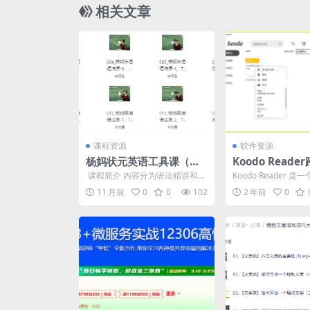
相关文章
课程资源
软件资源
杨妈状元英语工具课（中
Koodo Read
高阶）
子书阅读器v1.7
​ 课程简介 内容分为语法精讲和阅
Koodo Reader 
读理解两大模块。 语法部分通过
电子书阅读器。平台支
11 月前
0
0
102
2 年前
0
大量“英汉互译”...
ws，m...