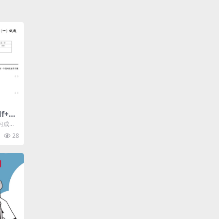
f+解
二数
习成果
5年
整理了1
28