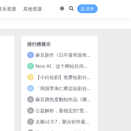
音乐资源
其他资源
登录
排行榜展示
麻豆新作《日不落帝国奇欲记》流出，已解除登录验证！
1
Noiz AI，这个网站任何声音都能克隆，完全免费
2
【小白短剧】免费短剧分享2025年1月3日
3
「韩国李海仁擦边短剧合集【15部中字54部原版】
4
麻豆蹭热度翻拍作品《哪吒之淫邪三龙女大战真阳魔童》 已上线
5
公益解析，最稳定的“度盘”直链解析站，突破速度限制
6
太极v2.9.7，聚合软件最新版，25+源也非常猛了！
7