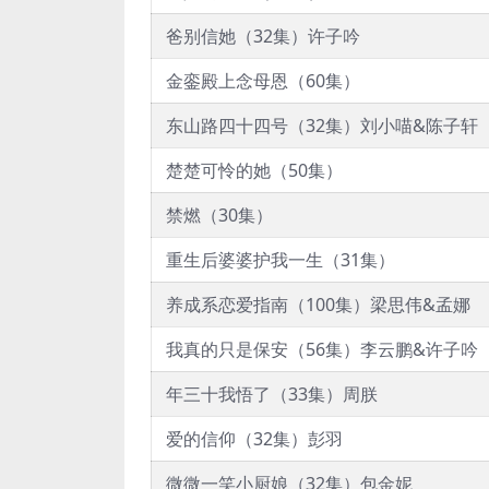
爸别信她（32集）许子吟
金銮殿上念母恩（60集）
东山路四十四号（32集）刘小喵&陈子轩
楚楚可怜的她（50集）
禁燃（30集）
重生后婆婆护我一生（31集）
养成系恋爱指南（100集）梁思伟&孟娜
我真的只是保安（56集）李云鹏&许子吟
年三十我悟了（33集）周朕
爱的信仰（32集）彭羽
微微一笑小厨娘（32集）包金妮