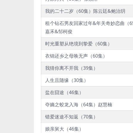
我的二十二岁（60集）陈云廷&鲍治玥
租个钻石男友回家过年&年关奇妙恋曲（6
嘉禾&邹柯俊
时光重塑从绝境到挚爱（60集）
衣锦还乡之母唤无声（60集）
我猜你离不开我（39集）
人生且随缘（30集）
盐在囧途（46集）
夺嫡之蛟龙入海（64集）赵慧楠
错爱迷途不知返（70集）
娘亲舅大（46集）