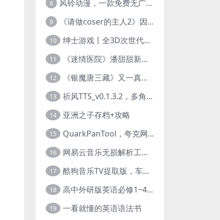
风铃动漫，一款免费无广告的电脑端追番神器！
8
《请做coser的主人2》因“C度大”被Steam下架的真人美女互动游戏！
9
绅士游戏丨全3D次世代的黄油大作， 细腻逼真的双人互动狂想曲！
10
《迷情医院》潘甜甜新作？有点刺激的真人美女互动游戏
11
《银魔唐三藏》又一真人美女互动游戏，堪比M豆！
12
祈风TTS_v0.1.3.2，多角色Ai配音神器，丰富的热门音色
13
亚洲之子存档+攻略
14
QuarkPanTool，夸克网盘链接批量转存、分享和下载工具
15
网易云音乐无损解析工具，超清母带音质免费下载
16
酷狗音乐TV提取版，车机+安卓+TV三端会员互通
17
高中外研版英语必修1~4+考试技巧78讲全套视频
18
一看就懂的英语语法书
19