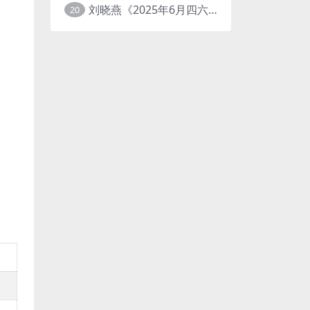
刘晓燕《2025年6月四六级考试急救班 (原保命班) 》(四级完结+六级写译、阅读)
20