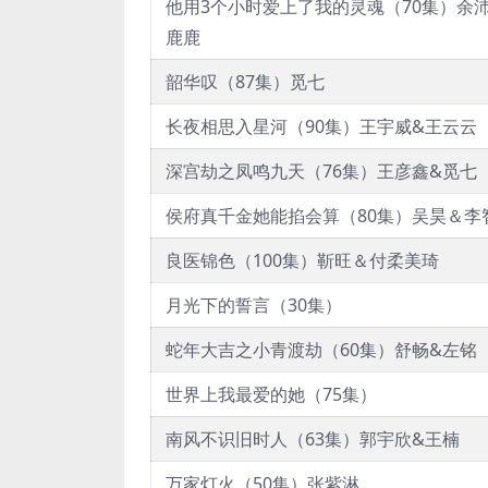
他用3个小时爱上了我的灵魂（70集）余沛
鹿鹿
韶华叹（87集）觅七
长夜相思入星河（90集）王宇威&王云云
深宫劫之凤鸣九天（76集）王彦鑫&觅七
侯府真千金她能掐会算（80集）吴昊＆李
良医锦色（100集）靳旺＆付柔美琦
月光下的誓言（30集）
蛇年大吉之小青渡劫（60集）舒畅&左铭
世界上我最爱的她（75集）
南风不识旧时人（63集）郭宇欣&王楠
万家灯火（50集）张紫淋