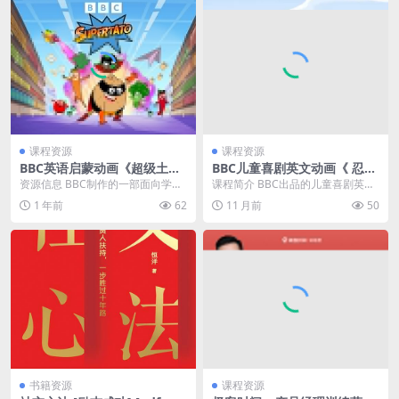
课程资源
课程资源
BBC英语启蒙动画《超级土豆
BBC儿童喜剧英文动画《 忍者
Supertato (视频+音频) 》
快递 Ninja Express (视频+音
资源信息 BBC制作的一部面向学龄
课程简介 BBC出品的儿童喜剧英文
频) 》
前儿童的英文动画，以轻松幽默的
动画《忍者快递》，是一部充满奇
1 年前
62
11 月前
50
方式传递友谊、团...
思妙想与欢乐元素...
书籍资源
课程资源