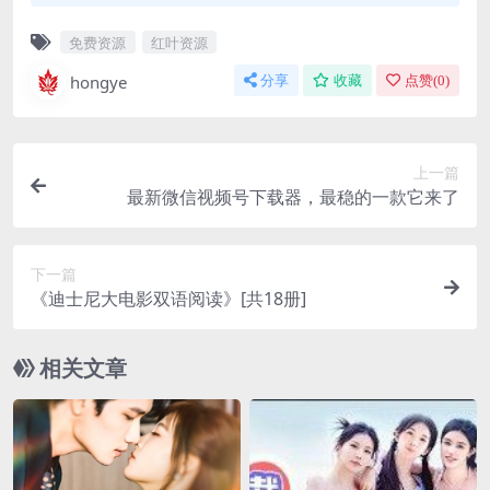
免费资源
红叶资源
hongye
分享
收藏
点赞(
0
)
上一篇
最新微信视频号下载器，最稳的一款它来了
下一篇
《迪士尼大电影双语阅读》[共18册]
相关文章