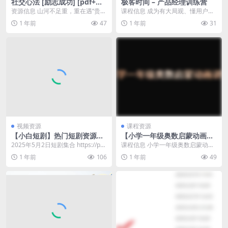
社交心法 [励志成功] [pdf+全
极客时间 – 产品经理训练营
格式]
资源信息 山河不足重，重在遇“贵
课程信息 成为有大局观、懂用户、
人”。一时有人相助，可能是运气；
能拿结果的产品经理。 课程目录 ├
1 年前
47
1 年前
31
一直有人支撑，那...
── 第1章：...
视频资源
课程资源
【小白短剧】热门短剧资源分
【小学一年级奥数启蒙动画讲
享2025年5月2日
解】
2025年5月2日短剧集合 https://pa
课程信息 小学一年级奥数启蒙动画
n.quark.cn/s/6a5...
讲解，培养孩子的兴趣爱好！ 课程
1 年前
106
1 年前
49
目录 ├── 0...