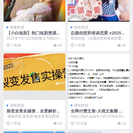
视频资源
游戏资源
【小白短剧】热门短剧资源分
总裁你想和谁谈恋爱 v202506
享2025年7月12日
06 恋爱游戏+真人游戏+互动
2025年7月12日短剧集合 https://p
资源信息 《总裁你想和谁谈恋爱》
游戏+电影游戏+电脑游戏
an.quark.cn/s/e1...
是一款真人影像互动游戏。原本是
1 年前
41
1 年前
41
小人物的你突然走上...
课程资源
课程资源
裂变发售实操营，全景解析裂
全网付费文章-大佬文集圈 学
变逻辑，打造动销新玩法，助
习先锋 10月15日更新
​ 课程内容 发售前:裂变发售前期准
https://pan.quark.cn/s/2f764cb7f2
力私域流量引爆
备 极速动销全景: 极速动销裂变底
0f​ 📁 1...
1 年前
47
10 月前
22
层逻辑+闯...