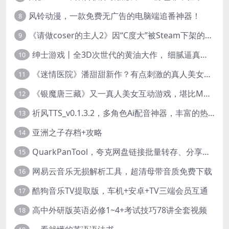
风铃动漫，一款免费无广告的电脑端追番神器！
8
《请做coser的主人2》因“C度大”被Steam下架的真人美女互动游戏！
9
绅士游戏丨全3D次世代的黄油大作， 细腻逼真的双人互动狂想曲！
10
《迷情医院》潘甜甜新作？有点刺激的真人美女互动游戏
11
《银魔唐三藏》又一真人美女互动游戏，堪比M豆！
12
祈风TTS_v0.1.3.2，多角色Ai配音神器，丰富的热门音色
13
亚洲之子存档+攻略
14
QuarkPanTool，夸克网盘链接批量转存、分享和下载工具
15
网易云音乐无损解析工具，超清母带音质免费下载
16
酷狗音乐TV提取版，车机+安卓+TV三端会员互通
17
高中外研版英语必修1~4+考试技巧78讲全套视频
18