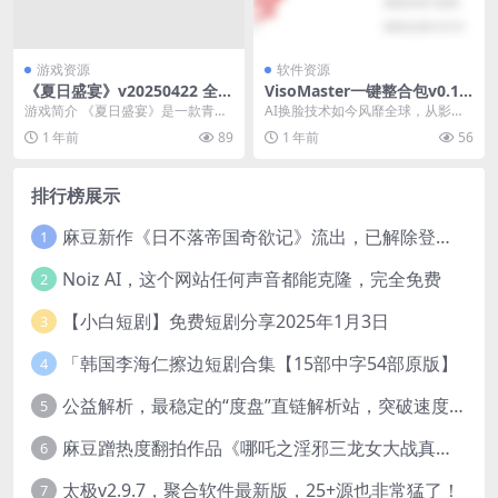
游戏资源
软件资源
《夏日盛宴》v20250422 全D
VisoMaster一键整合包v0.1.
LC 真人美女恋爱影游 免安装
6，内置多个大模型的AI换脸
游戏简介 《夏日盛宴》是一款青春
AI换脸技术如今风靡全球，从影视
中文
工具
校园模拟游戏，讲述了大学生李雷
行业的救场神器到时尚界的虚拟试
1 年前
89
1 年前
56
在追求学业与友情之...
衣，其应用场景令人...
排行榜展示
麻豆新作《日不落帝国奇欲记》流出，已解除登录验证！
1
Noiz AI，这个网站任何声音都能克隆，完全免费
2
【小白短剧】免费短剧分享2025年1月3日
3
「韩国李海仁擦边短剧合集【15部中字54部原版】
4
公益解析，最稳定的“度盘”直链解析站，突破速度限制
5
麻豆蹭热度翻拍作品《哪吒之淫邪三龙女大战真阳魔童》 已上线
6
太极v2.9.7，聚合软件最新版，25+源也非常猛了！
7