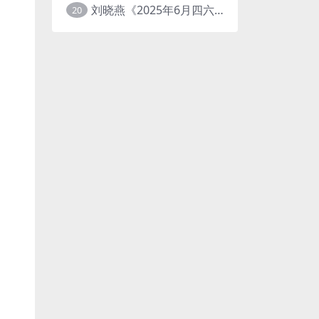
刘晓燕《2025年6月四六级考试急救班 (原保命班) 》(四级完结+六级写译、阅读)
20