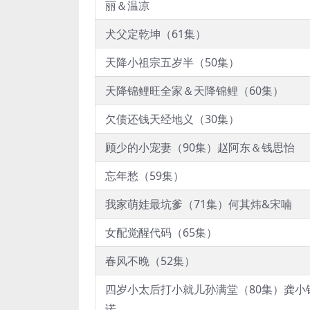
丽＆温凉
犬父定乾坤（61集）
天降小祖宗五岁半（50集）
天降锦鲤旺全家＆天降锦鲤（60集）
欠债还钱天经地义（30集）
顾少的小宠妻（90集）赵阿东＆钱思怡
忘年愁（59集）
我家萌娃最坑爹（71集）何其炜&宋喃
女配觉醒代码（65集）
春风不晚（52集）
四岁小太后打小就儿孙满堂（80集）龚小
诺