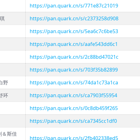
https://pan.quark.cn/s/771e87c21019
韩琪
https://pan.quark.cn/s/c2373258d908
https://pan.quark.cn/s/5ea6c7c6be53
https://pan.quark.cn/s/aafe543dd6c1
https://pan.quark.cn/s/2c88bd47021c
https://pan.quark.cn/s/703f35b82899
白野
https://pan.quark.cn/s/74da1c73a1ca
舒环
https://pan.quark.cn/s/ca7903f55954
https://pan.quark.cn/s/0c8db459f265
https://pan.quark.cn/s/ca7345cc1df0
剑＆斯佳
https://pan.quark.cn/s/2fb402338ed5