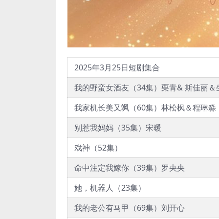
2025年3月25日短剧集合
我的野蛮女酒友（34集）栗青& 斯佳丽＆
我家机长美又飒（60集）林松枫＆程琳淼
别惹我妈妈（35集）宋暖
戏神（52集）
命中注定我嫁你（39集）罗央央
她，机器人（23集）
我的老公有马甲（69集）刘开心