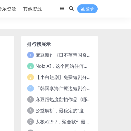
音乐资源
其他资源
登录
排行榜展示
麻豆新作《日不落帝国奇欲记》流出，已解除登录验证！
1
Noiz AI，这个网站任何声音都能克隆，完全免费
2
【小白短剧】免费短剧分享2025年1月3日
3
「韩国李海仁擦边短剧合集【15部中字54部原版】
4
麻豆蹭热度翻拍作品《哪吒之淫邪三龙女大战真阳魔童》 已上线
5
公益解析，最稳定的“度盘”直链解析站，突破速度限制
6
太极v2.9.7，聚合软件最新版，25+源也非常猛了！
7