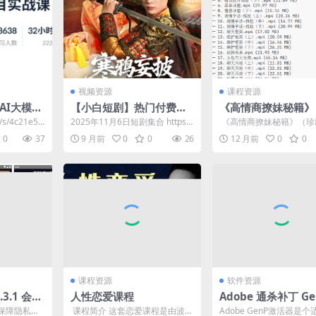
视频资源
课程资源
AI大模型
【小白短剧】热门付费短
《高情商撩妹秘籍》
价值399
剧资源分享2025年11月6
藏版）74节视频课
n/s/4c21e5d
2025年11月6日短剧集合 https://
​ 《高情商撩妹秘籍》（
日 69部
pan.quark.cn/s/95...
74节视频课程/ │ ├...
0
37
9 月前
0
0
26
12 月前
0
0
课程资源
软件资源
3.1 会员
人性恋爱课程
Adobe 通杀补丁 Ge
摄像头
ii
保障隐私安
​ 课程简介 这套恋爱课程是由波波
Adobe GenP激活器是个