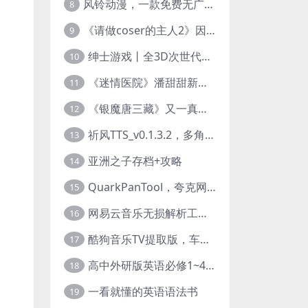
风铃动漫，一款免费无广告的电脑端追番神器！
8
《请做coser的主人2》因“C度大”被Steam下架的真人美女互动游戏！
9
绅士游戏丨全3D次世代的黄油大作， 细腻逼真的双人互动狂想曲！
10
《迷情医院》潘甜甜新作？有点刺激的真人美女互动游戏
11
《银魔唐三藏》又一真人美女互动游戏，堪比M豆！
12
祈风TTS_v0.1.3.2，多角色Ai配音神器，丰富的热门音色
13
亚洲之子存档+攻略
14
QuarkPanTool，夸克网盘链接批量转存、分享和下载工具
15
网易云音乐无损解析工具，超清母带音质免费下载
16
酷狗音乐TV提取版，车机+安卓+TV三端会员互通
17
高中外研版英语必修1~4+考试技巧78讲全套视频
18
一看就懂的英语语法书
19