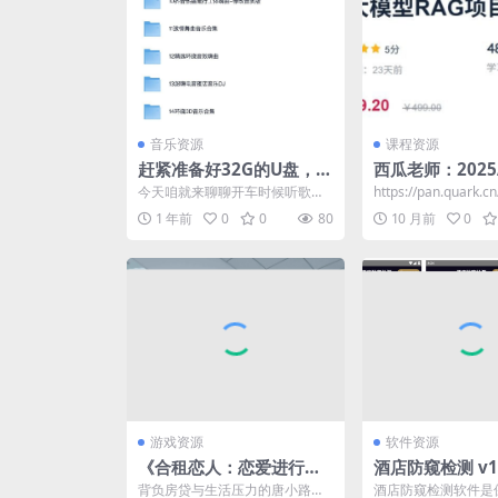
音乐资源
课程资源
赶紧准备好32G的U盘，将
西瓜老师：2025
这“精选24G车载音乐”收
RAG项目实战课 
今天咱就来聊聊开车时候听歌这
https://pan.quark.c
入囊中
元
档子事儿。大家平时开车都咋听
14f5d​
1 年前
0
0
80
10 月前
0
歌呢？是用车机流量直接播...
游戏资源
软件资源
《合租恋人：恋爱进行
酒店防窥检测 v1.
时》Build.23249832 真
版 检测针孔偷拍
背负房贷与生活压力的唐小路，
酒店防窥检测软件是