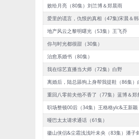
败给月亮（80集）刘兰博＆郑晨雨
爱里的谎言，仇恨的真相（47集)宋晨＆
地产风云之黎明曙光（53集）王飞乔
你与时光都很甜（30集）
治愈系婚书（80集）
我在综艺直播当大师（72集）白野
离婚后，陆总舔狗上身帮我提鞋（86集）
重回八零前夫他不香了（77集）蓝博＆郑
职场整顿00后（34集）王格格ylc&王新颖
哑巴太太请求通话（61集）
徽山侠侣&尘霜浅浅叶未央（83集）潘子