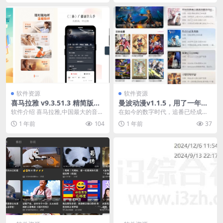
软件资源
软件资源
喜马拉雅 v9.3.51.3 精简版，
曼波动漫v1.1.5，用了一年多
解锁付费，无限畅听
的追番神器！完美代替囧次元
软件介绍 喜马拉雅,中国最大的音频
在如今的数字时代，追番已经成为
分享平台,随时随地听我想听！喜马
许多年轻人的日常娱乐方式之一。
1 年前
104
1 年前
37
拉雅FM又称为...
无论是日漫的热血与奇...