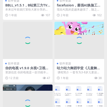
软件资源
软件资源
BBLL_v1.5.1，B站第三方TV
facefusion，最强AI换脸工
版，最高可达8K画质
具，一张图随意变身！
本来过年前就打算给大家分享的，
现在AI真的是越来越强了，随之而
不过突然吃了他家的几张黄牌，于
来的是各种AI工具层出不穷，AI换li
1 年前
107
2 年前
102
是趣哥也就放弃了。自...
an就是其...
软件资源
软件资源
你的电视 v1.9.0 央视+卫视
咕力咕力舞蹈学堂《儿童舞蹈
+港台+体育+少儿+地方+网页
课程合集》
资源信息 你的电视是一款功能丰富
​ 课程简介 一套专为3-8岁儿童设计
直播
的直播软件，让您可以在手机上观
的系统性舞蹈启蒙课程，通过全身
12 月前
47
1 年前
38
看央视、卫视、港台...
运动和基本舞...