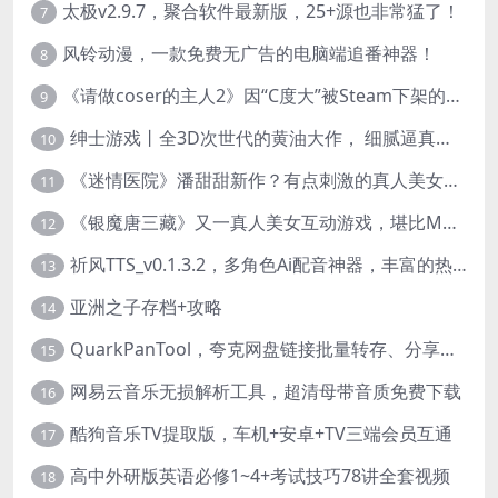
太极v2.9.7，聚合软件最新版，25+源也非常猛了！
7
风铃动漫，一款免费无广告的电脑端追番神器！
8
《请做coser的主人2》因“C度大”被Steam下架的真人美女互动游戏！
9
绅士游戏丨全3D次世代的黄油大作， 细腻逼真的双人互动狂想曲！
10
《迷情医院》潘甜甜新作？有点刺激的真人美女互动游戏
11
《银魔唐三藏》又一真人美女互动游戏，堪比M豆！
12
祈风TTS_v0.1.3.2，多角色Ai配音神器，丰富的热门音色
13
亚洲之子存档+攻略
14
QuarkPanTool，夸克网盘链接批量转存、分享和下载工具
15
网易云音乐无损解析工具，超清母带音质免费下载
16
酷狗音乐TV提取版，车机+安卓+TV三端会员互通
17
高中外研版英语必修1~4+考试技巧78讲全套视频
18