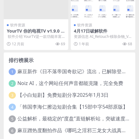
软件资源
软件资源
YourTV 你的电视TV v1.9.0 清
4月17日破解软件
爽版
​ 软件介绍 YourTV是一款功能丰富
资源信息 AI_Retouch·移除杂物_Ver
的直播软件，让您可以在手机上观
_1_231_58_高级版 资源...
12 月前
69
1 年前
68
看地方以及...
排行榜展示
麻豆新作《日不落帝国奇欲记》流出，已解除登录验证！
1
Noiz AI，这个网站任何声音都能克隆，完全免费
2
【小白短剧】免费短剧分享2025年1月3日
3
「韩国李海仁擦边短剧合集【15部中字54部原版】
4
公益解析，最稳定的“度盘”直链解析站，突破速度限制
5
麻豆蹭热度翻拍作品《哪吒之淫邪三龙女大战真阳魔童》 已上线
6