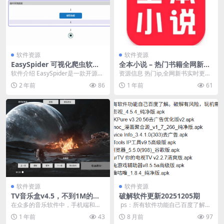
软件资源
软件资源
EasySpider 可视化爬虫软件
全本小说 – 热门书籍全网新书
v0.6.2 开源免费无广告
随时看
软件介绍 EasySpider是一款开源的
资源信息 热门ip,全网新书实时更
可视化爬虫软件。使用图形化界
新，全类别热门图书随心看，玄
2 年前
86
1 年前
61
面，无代码...
幻，奇幻，言情，武...
软件资源
软件资源
TV音乐盒v4.5，不到1M的大
破解软件更新20251205期
小，完美适配电视使用
在众多的音乐软件中，手机端和电
​ ps：所有软件功能自己百度了解。
脑端的选择可谓是琳琅满目，但TV
破解有风险，玩机需谨慎。01 –...
1 年前
43
8 月前
97
端的优质应用却少之...