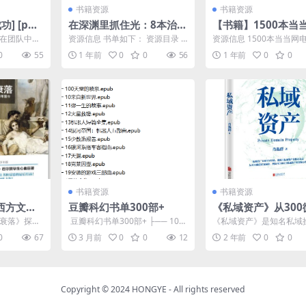
书籍资源
书籍资源
] [pdf
在深渊里抓住光：8本治愈
【书籍】1500本当
之书陪你熬过人生至暗时
子书合集
你在团队中是
资源信息 书单如下： 资源目录 ├
资源信息 1500本当当网
刻
爱情上，为
── 2023-03《不去讨好任何
集，需要自取 https://pan.q
0
55
1 年前
0
0
56
1 年前
0
0
...
人》.epu...
书籍资源
书籍资源
西方文化
豆瓣科幻书单300部+
《私域资产》从300
0年至今
好友到私域年变现6
到衰落》探讨
​ 豆瓣科幻书单300部+ ├── 100
《私域资产》是知名私域
记]
实操心法
西方文化，涵
天堂的喷泉.epub ├── 10来自...
肖逸群（私域肖厂长）的
0
67
3 月前
0
0
12
2 年前
0
0
.
书中详细记录了他从300..
Copyright © 2024
HONGYE
- All rights reserved