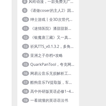
风铃动漫，一款免费无广告的电脑端追番神器！
8
《请做coser的主人2》因“C度大”被Steam下架的真人美女互动游戏！
9
绅士游戏丨全3D次世代的黄油大作， 细腻逼真的双人互动狂想曲！
10
《迷情医院》潘甜甜新作？有点刺激的真人美女互动游戏
11
《银魔唐三藏》又一真人美女互动游戏，堪比M豆！
12
祈风TTS_v0.1.3.2，多角色Ai配音神器，丰富的热门音色
13
亚洲之子存档+攻略
14
QuarkPanTool，夸克网盘链接批量转存、分享和下载工具
15
网易云音乐无损解析工具，超清母带音质免费下载
16
酷狗音乐TV提取版，车机+安卓+TV三端会员互通
17
高中外研版英语必修1~4+考试技巧78讲全套视频
18
一看就懂的英语语法书
19