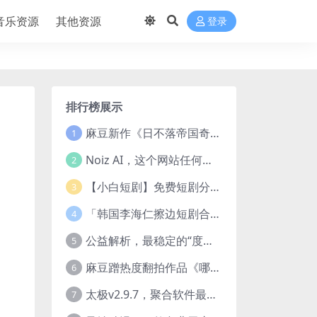
音乐资源
其他资源
登录
排行榜展示
麻豆新作《日不落帝国奇欲记》流出，已解除登录验证！
1
Noiz AI，这个网站任何声音都能克隆，完全免费
2
【小白短剧】免费短剧分享2025年1月3日
3
「韩国李海仁擦边短剧合集【15部中字54部原版】
4
公益解析，最稳定的“度盘”直链解析站，突破速度限制
5
麻豆蹭热度翻拍作品《哪吒之淫邪三龙女大战真阳魔童》 已上线
6
太极v2.9.7，聚合软件最新版，25+源也非常猛了！
7