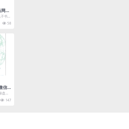
当网电
电子书合
uar...
58
微信
亿元的
操盘手
著作，
147
.