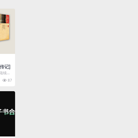
史传记]
本陆续出
当代视
87
.