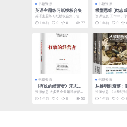
书籍资源
书籍资源
英语主题练习纸模板合集
模型思维 [励志成功
+全格式]
英语主题练习纸模板合集，包括
资源信息 工作中，
阅读理解、自然拼读、高频词、
不是不可替代的人？
1 年前
0
0
77
1 年前
0
语法词汇等不同种类练习纸...
什么异地恋的相聚能够带
书籍资源
书籍资源
《有效的经营者》宋志平
从黎明到衰落：
[经济管理] [pdf+全格式]
生活五百年,150
资源信息 大多数企业领导者都是
资源信息 《从黎明
(上下册) [历史传
从基层一步一步地成长起来的，
了自1500年以来的
1 年前
0
0
58
1 年前
0
对管理尤其是对管人管事...
盖政治、宗教、哲学..