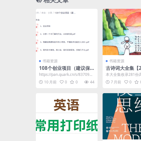
书籍资源
书籍资源
108个创业项目（建议保
古诗词大全集【2
存）提升思维
清资料整理版】【
https://pan.quark.cn/s/8370921
本大全集收录281份
325f3
整理资料，涵盖《诗
10 月前
0
0
44
7 月前
0
辞》、汉乐府、唐诗、宋