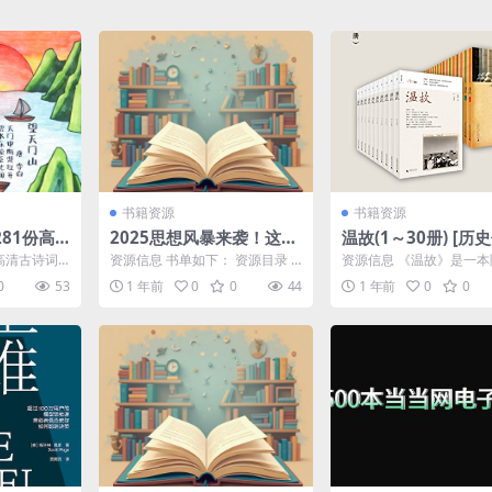
书籍资源
书籍资源
81份高
2025思想风暴来袭！这7
温故(1～30册) [历
PDF】
本新书正在颠覆认知
高清古诗词
资源信息 书单如下： 资源目录 ├
资源信息 《温故》是一
经》《楚
── 感谢那条秋田狗.azw3 3.86M
版的历史文化读物，通过
0
53
1 年前
0
0
44
1 年前
0
0
词...
├─...
角回顾与审视历史，为当..