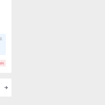
盗
(
0
)