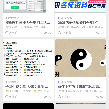
软件资源
课程资源
摸鱼软件神器大合集 打工人必
2026考研名师资料合集(持续
备 伪装弹窗广告看小说
更新)
资源信息 上班摸鱼看小说，看电影
课程信息 最新2026年考研名师课程
怕被发现？摸鱼神器来啦，不仅仅
合集，持续更新中，包含周洋鑫、
2 年前
79
12 月前
19
支持 小说摸鱼 ，...
唐迟、徐涛、周...
课程资源
课程资源
全网付费文章-大佬文集圈 学
价值上万的《阴阳宅风水高级
习先锋 11月5日更新
班》课程，风水玄学秘术132
📁 11月05日付费文 📁 学习先锋
​ 全面讲解阳宅布局、阴宅安葬、风
集大全
📁 大佬文集 ...
水格局调理等实战技巧，融合传统
9 月前
40
8 月前
57
命理、罗盘应用与...