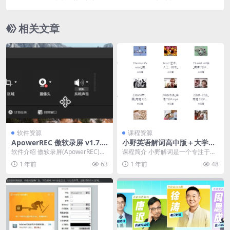
员！
相关文章
软件资源
课程资源
ApowerREC 傲软录屏 v1.7.6.
小野英语解词高中版＋大学版
1，屏幕录像软件，中文解锁
课程
软件介绍 傲软录屏(ApowerREC)是
课程简介 小野解词是一个专注于词
版
一款屏幕录像软件,傲软屏幕录屏工
汇解析和语言学习的品牌或课程，
1 年前
63
1 年前
48
具可以...
它通过深入剖析词语...