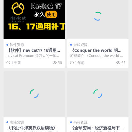
软件资源
游戏资源
【软件】navicat17 16通用解
《Conquer the world 明
锁补丁
末：伐定天下》真人互动影游
navicat Premium 是强大的一体化
游戏简介 《Conquer the world 明
免安装中文版
数据库开发解决方案，可从单一应
末：伐定天下》是一款 PC 平...
1 年前
56
1 年前
65
用程...
书籍资源
书籍资源
《书虫·牛津英汉双语读物》
《全球变局：经济新格局下的