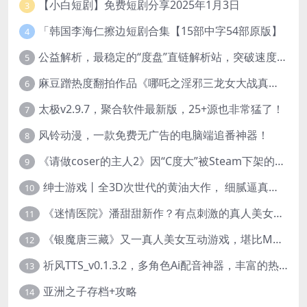
【小白短剧】免费短剧分享2025年1月3日
3
「韩国李海仁擦边短剧合集【15部中字54部原版】
4
公益解析，最稳定的“度盘”直链解析站，突破速度限制
5
麻豆蹭热度翻拍作品《哪吒之淫邪三龙女大战真阳魔童》 已上线
6
太极v2.9.7，聚合软件最新版，25+源也非常猛了！
7
风铃动漫，一款免费无广告的电脑端追番神器！
8
《请做coser的主人2》因“C度大”被Steam下架的真人美女互动游戏！
9
绅士游戏丨全3D次世代的黄油大作， 细腻逼真的双人互动狂想曲！
10
《迷情医院》潘甜甜新作？有点刺激的真人美女互动游戏
11
《银魔唐三藏》又一真人美女互动游戏，堪比M豆！
12
祈风TTS_v0.1.3.2，多角色Ai配音神器，丰富的热门音色
13
亚洲之子存档+攻略
14