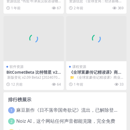
[套装共137册] [作品合集] [pd
长期主义》透视百年未有之大
资源信息 “书虫·牛津英汉双语读物”
资源信息 《全球变局：经济新格局
f+全格式]
变局的底层逻辑，把握中国经
是一套适合小学到大学的分级读
下的长期主义》深刻剖析了百年未
1 年前
67
2 年前
369
济持续增长的坚韧定力
物，配有MP3，...
有之大变局的底层逻...
软件资源
课程资源
BitCometBeta 比特彗星 v2.1
《全球富豪传记精读课》商业
6 解锁全功能豪华版
思维进阶指南，喜马拉雅独家
​ 新版变化 v2.09 Beta2 [20240707]
​ 📁 《全球富豪传记精读课》商业
音频
界面改进：完善新版W...
思维进阶指南，喜马拉雅独家音频
12 月前
64
1 年前
33
...
排行榜展示
麻豆新作《日不落帝国奇欲记》流出，已解除登录验证！
1
Noiz AI，这个网站任何声音都能克隆，完全免费
2