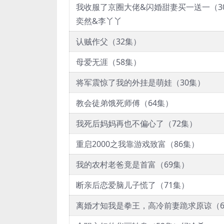
我收服了京圈大佬&闪婚甜妻买一送一（3
奕然&李丫丫
认贼作父（32集）
母爱无涯（58集）
将军震惊了我的外挂是萌娃（30集）
教会徒弟饿死师傅（64集）
我死后妈妈再也不偏心了（72集）
重启2000之我靠游戏致富（86集）
我的农村老爸竟是首富（69集）
断亲后恋爱脑儿子慌了（71集）
离婚才知我是拳王，高冷前妻跪求原谅（6