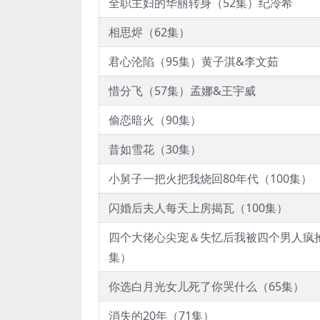
全职主妇的华丽转身（52集）纪冷希
相思烬（62集）
君心沦陷（95集）黄子淇&李文茹
惜分飞（57集）孟娜&王宇威
偷恋暗火（90集）
昔如雪花（30集）
小舅子一把火把我烧回80年代（100集）
闪婚后夫人每天上房揭瓦（100集）
四个大佬心尖宠＆失忆后我被四个男人疯抢
集）
你选白月光女儿死了你哭什么（65集）
消失的20年（71集）