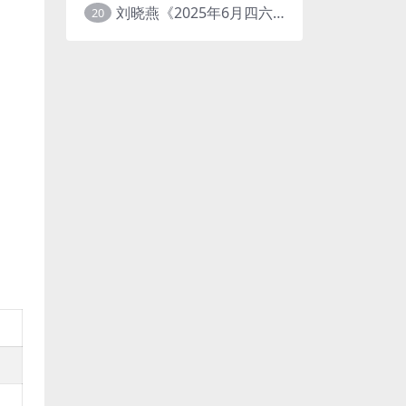
刘晓燕《2025年6月四六级考试急救班 (原保命班) 》(四级完结+六级写译、阅读)
20