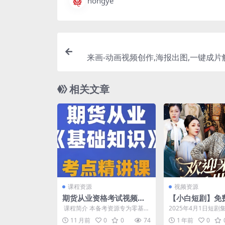
hongye
来画-动画视频创作,海报出图,一键成片
相关文章
课程资源
视频资源
期货从业资格考试视频课
【小白短剧】免
程+押题包+笔记资料
源分享2025年4
​ 课程简介 本备考资源专为零基础
2025年4月1日短剧集合 
考生设计，覆盖《期货基础知
an.quark.cn/s/b06...
11 月前
0
0
74
1 年前
0
识》《期货法律法规》...