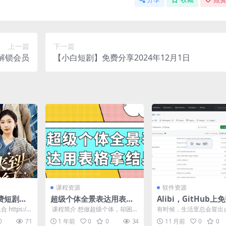
上一篇
下一篇
解锁会员
【小白短剧】免费分享2024年12月1日
课程资源
软件资源
费短剧资
超级个体全景表达用表格
Alibi，GitHub上
月1日
拿结果
源的隐秘相机工具Ap
https://p
​ 课程简介 想做超级个体，却困于
有时候，生活里总会冒出点
表达与结果获取？ 这门课来帮
欲”。别想歪，我说的可
0
71
1 年前
0
0
34
11 月前
0
0
你！ 课程以全景视...
会触犯法律的偷拍，...