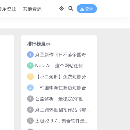
音乐资源
其他资源
登录
排行榜展示
麻豆新作《日不落帝国奇欲记》流出，已解除登录验证！
1
Noiz AI，这个网站任何声音都能克隆，完全免费
2
【小白短剧】免费短剧分享2025年1月3日
3
「韩国李海仁擦边短剧合集【15部中字54部原版】
4
公益解析，最稳定的“度盘”直链解析站，突破速度限制
5
麻豆蹭热度翻拍作品《哪吒之淫邪三龙女大战真阳魔童》 已上线
6
太极v2.9.7，聚合软件最新版，25+源也非常猛了！
7