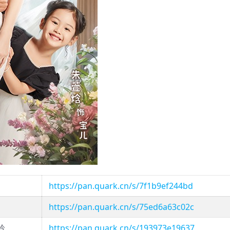
https://pan.quark.cn/s/7f1b9ef244bd
https://pan.quark.cn/s/75ed6a63c02c
玲
https://pan.quark.cn/s/193973e19637