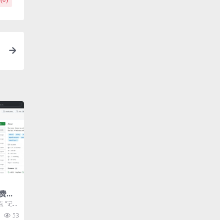
免费开
p
 “记录
不是那种
53