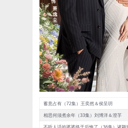
蓄意占有（72集）王奕然＆侯呈玥
相思何须煮余年（33集）刘博洋＆澄芓
不听人话的婆婆终于后悔了（36集）诸颖