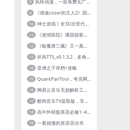
风铃动漫，一款免费无广告的电脑端追番神器！
8
《请做coser的主人2》因“C度大”被Steam下架的真人美女互动游戏！
9
绅士游戏丨全3D次世代的黄油大作， 细腻逼真的双人互动狂想曲！
10
《迷情医院》潘甜甜新作？有点刺激的真人美女互动游戏
11
《银魔唐三藏》又一真人美女互动游戏，堪比M豆！
12
祈风TTS_v0.1.3.2，多角色Ai配音神器，丰富的热门音色
13
亚洲之子存档+攻略
14
QuarkPanTool，夸克网盘链接批量转存、分享和下载工具
15
网易云音乐无损解析工具，超清母带音质免费下载
16
酷狗音乐TV提取版，车机+安卓+TV三端会员互通
17
高中外研版英语必修1~4+考试技巧78讲全套视频
18
一看就懂的英语语法书
19