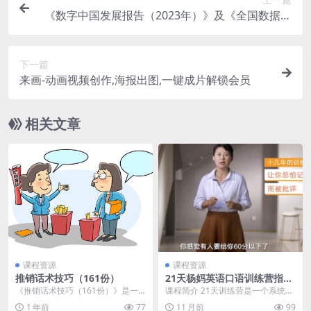
《数字中国发展报告（2023年）》及《全国数据资
源调查报告（2023年）》
下一篇
来画-动画视频创作,海报出图,一键成片解锁会员
相关文章
课程资源
课程资源
推销话术技巧（161份）
21天杨妈英语口语训练营指导
版+分级版（原版完结）
《推销话术技巧（161份）》是一
课程简介 21天训练营是一个系统化
套实战性强的销售沟通秘籍，包含1
的口语学习课程，分为“指导课”和
1 年前
77
11 月前
99