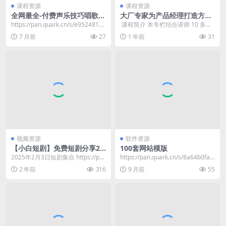
课程资源
课程资源
全网最全-付费声乐技巧唱歌技
大厂专家为产品经理打造方法
巧乐理课程视唱练耳教程合集
论
https://pan.quark.cn/s/e95248102
​ 课程简介 本专栏结合讲师 10 多年
5ba​
的大厂产品实战经验，提炼出了一
7 月前
27
1 年前
31
套体系化的...
视频资源
软件资源
【小白短剧】免费短剧分享20
100套网站模版
25年2月3日
2025年2月3日短剧集合 https://pa
https://pan.quark.cn/s/8a64b0fa7
n.quark.cn/s/fa4...
3c2
2 年前
316
9 月前
55