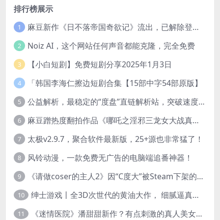
排行榜展示
麻豆新作《日不落帝国奇欲记》流出，已解除登录验证！
1
Noiz AI，这个网站任何声音都能克隆，完全免费
2
【小白短剧】免费短剧分享2025年1月3日
3
「韩国李海仁擦边短剧合集【15部中字54部原版】
4
公益解析，最稳定的“度盘”直链解析站，突破速度限制
5
麻豆蹭热度翻拍作品《哪吒之淫邪三龙女大战真阳魔童》 已上线
6
太极v2.9.7，聚合软件最新版，25+源也非常猛了！
7
风铃动漫，一款免费无广告的电脑端追番神器！
8
《请做coser的主人2》因“C度大”被Steam下架的真人美女互动游戏！
9
绅士游戏丨全3D次世代的黄油大作， 细腻逼真的双人互动狂想曲！
10
《迷情医院》潘甜甜新作？有点刺激的真人美女互动游戏
11