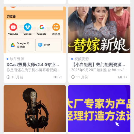
61种精炼有效的...
“分级课”两部...
软件资源
视频资源
XCast投屏大师v2.4.0专业
【小白短剧】热门短剧资源分
版，把手机内容轻松“搬”上大
享2025年9月20日
你是否还在为手机小屏幕看视频不
2025年9月20日短剧集合 https://p
屏
过瘾而烦恼？是否在会议上想把手
an.quark.cn/s/8c...
10 月前
21
11 月前
17
机里的资料投屏到显示...