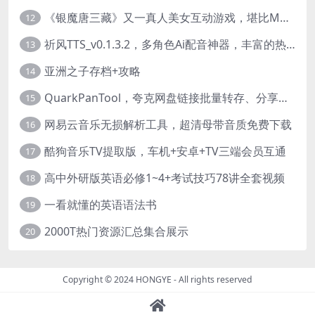
《银魔唐三藏》又一真人美女互动游戏，堪比M豆！
12
祈风TTS_v0.1.3.2，多角色Ai配音神器，丰富的热门音色
13
亚洲之子存档+攻略
14
QuarkPanTool，夸克网盘链接批量转存、分享和下载工具
15
网易云音乐无损解析工具，超清母带音质免费下载
16
酷狗音乐TV提取版，车机+安卓+TV三端会员互通
17
高中外研版英语必修1~4+考试技巧78讲全套视频
18
一看就懂的英语语法书
19
2000T热门资源汇总集合展示
20
Copyright © 2024
HONGYE
- All rights reserved