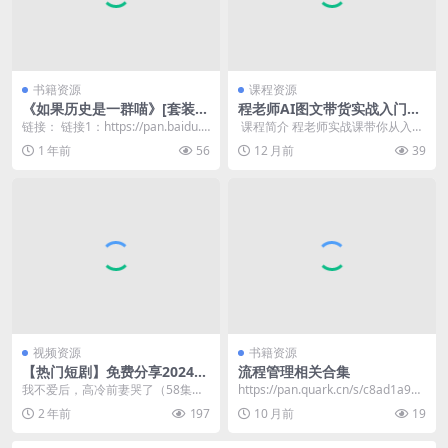
书籍资源
课程资源
《如果历史是一群喵》[套装共
程老师AI图文带货实战入门到
5册]
精通
链接： 链接1：https://pan.baidu.c
​ 课程简介 程老师实战课带你从入门
om/s/14w3mxlL...
到精通！ 拆解 AI 工具在选品、文
1 年前
56
12 月前
39
案、设计...
视频资源
书籍资源
【热门短剧】免费分享2024年
流程管理相关合集
11月7日
我不爱后，高冷前妻哭了（58集）
https://pan.quark.cn/s/c8ad1a986
张子安 https://pan.quark.cn...
eff
2 年前
197
10 月前
19