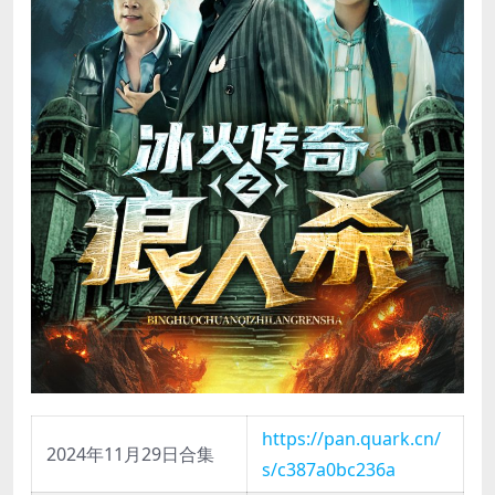
https://pan.quark.cn/
2024年11月29日合集
s/c387a0bc236a