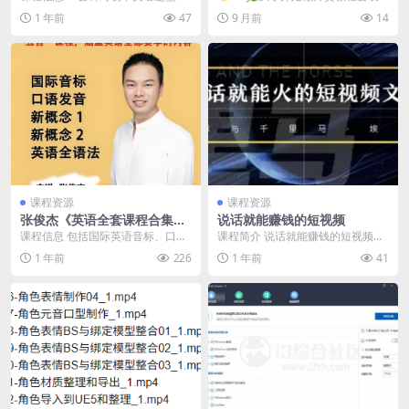
规，一套打通全流程
解题方法集合，帮助学生快速掌握
💐… 📁 💰《Tik Tok外贸...
1 年前
47
9 月前
14
解题技巧，提高英语...
课程资源
课程资源
张俊杰《英语全套课程合集
说话就能赚钱的短视频
(新概念+音标+口语+语法) 》
课程信息 包括国际英语音标、口语
课程简介 说话就能赚钱的短视频！
发音、语法基础教学以及新概念
只说话就能火的短视频文案课，让
1 年前
226
1 年前
41
一、二册综合提升课程...
不会写文案的人，...