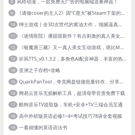
风铃动漫，一款免费无广告的电脑端追番神器！
8
《请做coser的主人2》因“C度大”被Steam下架的真人美女互动游戏！
9
绅士游戏丨全3D次世代的黄油大作， 细腻逼真的双人互动狂想曲！
10
《迷情医院》潘甜甜新作？有点刺激的真人美女互动游戏
11
《银魔唐三藏》又一真人美女互动游戏，堪比M豆！
12
祈风TTS_v0.1.3.2，多角色Ai配音神器，丰富的热门音色
13
亚洲之子存档+攻略
14
QuarkPanTool，夸克网盘链接批量转存、分享和下载工具
15
网易云音乐无损解析工具，超清母带音质免费下载
16
酷狗音乐TV提取版，车机+安卓+TV三端会员互通
17
高中外研版英语必修1~4+考试技巧78讲全套视频
18
一看就懂的英语语法书
19