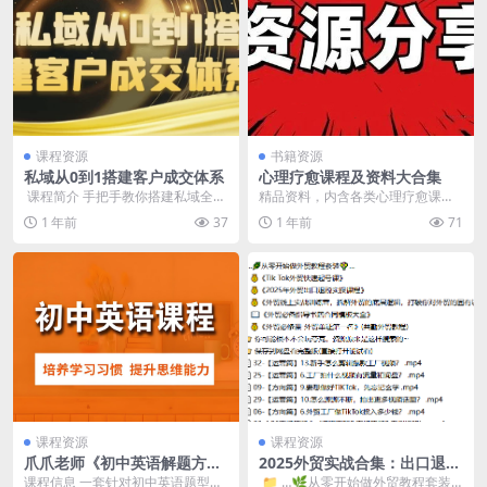
课程资源
书籍资源
私域从0到1搭建客户成交体系
心理疗愈课程及资料大合集
​ 课程简介 手把手教你搭建私域全链
精品资料，内含各类心理疗愈课
路成交体系！ 从流量精准导入、人
程，包括原生家庭疗愈、自我心理
1 年前
37
1 年前
71
设 IP 打...
完善、精神内耗自救指南...
课程资源
课程资源
爪爪老师《初中英语解题方法
2025外贸实战合集：出口退税
速通配套课程 (全9册) 》
×单证×TikTok获客×账务合
课程信息 一套针对初中英语题型的
​ 📁 …🌿从零开始做外贸教程套装