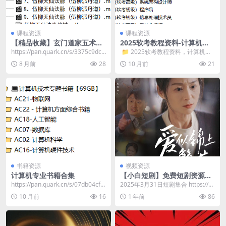
课程资源
课程资源
【精品收藏】玄门道家五术系
2025软考教程资料-计算机软
列合集（完结）
考(初级、中级、高级）
https://pan.quark.cn/s/3375c9dcd
​ 📁 2025软考教程资料，计算机软
686 总计: ...
考(初级、中级、高级） 📁 ...
8 月前
28
10 月前
21
书籍资源
视频资源
计算机专业书籍合集
【小白短剧】免费短剧资源分
享2025年3月31日
​https://pan.quark.cn/s/07db04cf8
2025年3月31日短剧集合 https://p
444 📁 💻...
an.quark.cn/s/23...
10 月前
16
1 年前
86