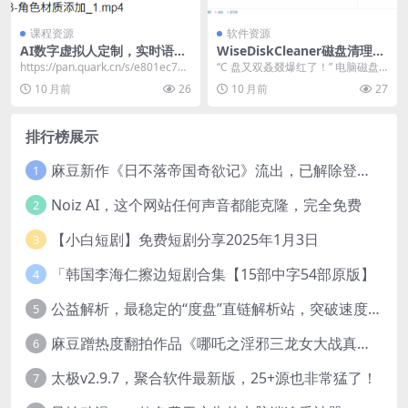
课程资源
软件资源
AI数字虚拟人定制，实时语音
WiseDiskCleaner磁盘清理v1
交互训练营（零基础），前沿
1.2.7.847绿色版
https://pan.quark.cn/s/e801ec733
“C 盘又双叒叕爆红了！” 电脑磁盘
核心数字人开发技术
1af ​ AI...
空间告急几乎是所有用户的共同困
10 月前
26
10 月前
27
扰，尤其是 C...
排行榜展示
麻豆新作《日不落帝国奇欲记》流出，已解除登录验证！
1
Noiz AI，这个网站任何声音都能克隆，完全免费
2
【小白短剧】免费短剧分享2025年1月3日
3
「韩国李海仁擦边短剧合集【15部中字54部原版】
4
公益解析，最稳定的“度盘”直链解析站，突破速度限制
5
麻豆蹭热度翻拍作品《哪吒之淫邪三龙女大战真阳魔童》 已上线
6
太极v2.9.7，聚合软件最新版，25+源也非常猛了！
7