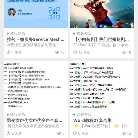
课程资源
视频资源
拉勾 – 微服务Service Mesh
【小白短剧】热门付费短剧资
原理与实战
源分享2025年10月21日 93部
课程信息 实现微服务架构落地，紧
2025年10月21日短剧集合 https://
跟云原生技术演进。 课程目录 ├─
pan.quark.cn/s/3...
1 年前
48
10 月前
18
─ 01 注册...
课程资源
课程资源
男变女声伪女声优变声全套教
Word教程27套合集
程，网赚套路必备技能
​ 男变女声伪女声优变声全套教程，
​ 📁 【Word教程27套】 📁 【Wor
网赚套路必备技能 ├── 01 wei声
d教程】Word论文排...
5 天前
5
8 月前
12
基础知...