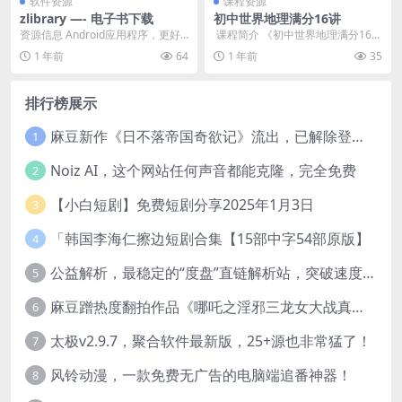
软件资源
课程资源
zlibrary —- 电子书下载
初中世界地理满分16讲
资源信息 Android应用程序，更好
​ 课程简介 《初中世界地理满分16
地与您的移动设备通信。通过简单
讲》由诸葛学堂专业团队打造，
1 年前
64
1 年前
35
方便的界面，...
以”...
排行榜展示
麻豆新作《日不落帝国奇欲记》流出，已解除登录验证！
1
Noiz AI，这个网站任何声音都能克隆，完全免费
2
【小白短剧】免费短剧分享2025年1月3日
3
「韩国李海仁擦边短剧合集【15部中字54部原版】
4
公益解析，最稳定的“度盘”直链解析站，突破速度限制
5
麻豆蹭热度翻拍作品《哪吒之淫邪三龙女大战真阳魔童》 已上线
6
太极v2.9.7，聚合软件最新版，25+源也非常猛了！
7
风铃动漫，一款免费无广告的电脑端追番神器！
8