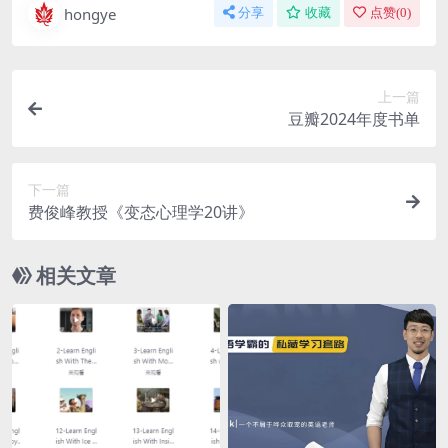
hongye
分享
收藏
点赞(
0
)
上一篇
豆瓣2024年度书单
下一篇
费俊峰教授《变态心理学20讲》
相关文章