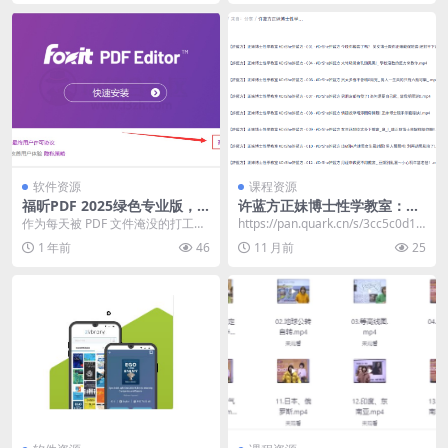
软件资源
课程资源
福昕PDF 2025绿色专业版，
许蓝方正妹博士性学教室：男
支持PDF编辑/转换/合并/拆分
女那些羞羞事性爱必备知识
作为每天被 PDF 文件淹没的打工
https://pan.quark.cn/s/3cc5c0d17
等
人，谁没经历过「找工具 5 分钟，
6f2
1 年前
46
11 月前
25
编辑 10 ...