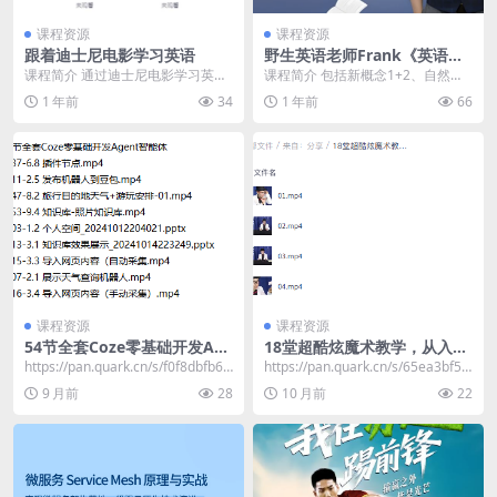
课程资源
课程资源
跟着迪士尼电影学习英语
野生英语老师Frank《英语教
学五合一课程》
课程简介 通过迪士尼电影学习英语
课程简介 包括新概念1+2、自然拼
是一种趣味性强、沉浸式的高效学
读背单词、极简音标、句型巩固五
1 年前
34
1 年前
66
习方法，结合外教精...
门课程，通过Fr...
课程资源
课程资源
54节全套Coze零基础开发Age
18堂超酷炫魔术教学，从入门
nt智能体
到惊艳的全套视频课程
​https://pan.quark.cn/s/f0f8dbfb67
https://pan.quark.cn/s/65ea3bf5b
a9 📁 5...
26b
9 月前
28
10 月前
22