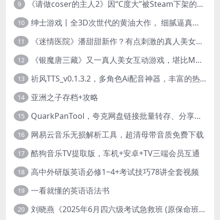
《请做coser的主人2》因“C度大”被Steam下架的真人美女互动游戏！
9
绅士游戏丨全3D次世代的黄油大作， 细腻逼真的双人互动狂想曲！
10
《迷情医院》潘甜甜新作？有点刺激的真人美女互动游戏
11
《银魔唐三藏》又一真人美女互动游戏，堪比M豆！
12
祈风TTS_v0.1.3.2，多角色Ai配音神器，丰富的热门音色
13
亚洲之子存档+攻略
14
QuarkPanTool，夸克网盘链接批量转存、分享和下载工具
15
网易云音乐无损解析工具，超清母带音质免费下载
16
酷狗音乐TV提取版，车机+安卓+TV三端会员互通
17
高中外研版英语必修1~4+考试技巧78讲全套视频
18
一看就懂的英语语法书
19
刘晓燕《2025年6月四六级考试急救班 (原保命班) 》(四级完结+六级写译、阅读)
20