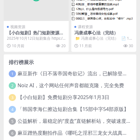
视频资源
课程资源
【小白短剧】热门短剧资源分
冯唐成事心法（完结）
享2025年10月12日
2025年10月12日短剧集合 https://
​ 📁 冯唐成事心法（完结） 📄 19
pan.quark.cn/s/3...
知世 交友的标准...
10 月前
20
11 月前
30
排行榜展示
麻豆新作《日不落帝国奇欲记》流出，已解除登录验证！
1
Noiz AI，这个网站任何声音都能克隆，完全免费
2
【小白短剧】免费短剧分享2025年1月3日
3
「韩国李海仁擦边短剧合集【15部中字54部原版】
4
公益解析，最稳定的“度盘”直链解析站，突破速度限制
5
麻豆蹭热度翻拍作品《哪吒之淫邪三龙女大战真阳魔童》 已上线
6