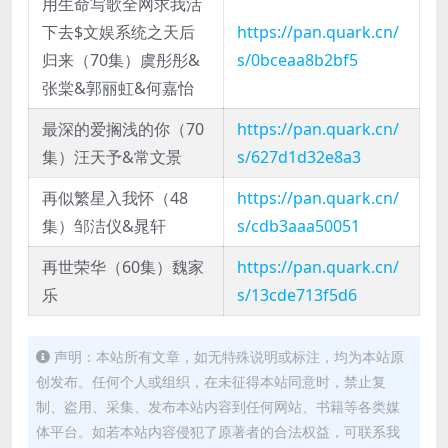
用生命写歌全网求我活
下去$文娱系统之天后
https://pan.quark.cn/
归来（70集）虞彤彤&
s/0bceaa8b2bf5
张棠&郭丽虹&何嘉怡
最深的爱搁浅的你（70
https://pan.quark.cn/
集）汪天予&常文景
s/627d1d32e8a3
再似繁星入我怀（48
https://pan.quark.cn/
集）邹洁仪&晁轩
s/cdb3aaa50051
再世荣华（60集）魏家
https://pan.quark.cn/
乐
s/13cde713f5d6
声明：本站所有文章，如无特殊说明或标注，均为本站原
创发布。任何个人或组织，在未征得本站同意时，禁止复
制、盗用、采集、发布本站内容到任何网站、书籍等各类媒
体平台。如若本站内容侵犯了原著者的合法权益，可联系我