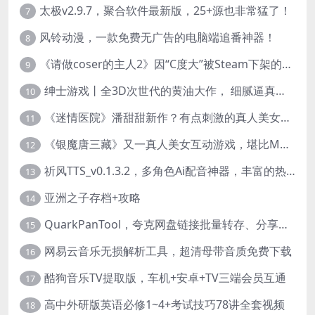
太极v2.9.7，聚合软件最新版，25+源也非常猛了！
7
风铃动漫，一款免费无广告的电脑端追番神器！
8
《请做coser的主人2》因“C度大”被Steam下架的真人美女互动游戏！
9
绅士游戏丨全3D次世代的黄油大作， 细腻逼真的双人互动狂想曲！
10
《迷情医院》潘甜甜新作？有点刺激的真人美女互动游戏
11
《银魔唐三藏》又一真人美女互动游戏，堪比M豆！
12
祈风TTS_v0.1.3.2，多角色Ai配音神器，丰富的热门音色
13
亚洲之子存档+攻略
14
QuarkPanTool，夸克网盘链接批量转存、分享和下载工具
15
网易云音乐无损解析工具，超清母带音质免费下载
16
酷狗音乐TV提取版，车机+安卓+TV三端会员互通
17
高中外研版英语必修1~4+考试技巧78讲全套视频
18