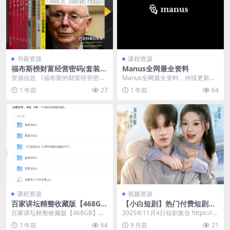
书籍资源
课程资源
福布斯榜财富经营密码(套装共
Manus全网最全资料
10册) [大合集]
资源信息 《福布斯的财富经营密
Manus全网最全资料，持续更新
码》套装收录了比尔·盖茨、巴菲特
中，收藏这一个就够了 资源链接：
1 年前
27
1 年前
64
等成功人士的传记与...
https:/...
课程资源
视频资源
百家讲坛精整收藏版【468G
【小白短剧】热门付费短剧资
B】
源分享2025年11月4日 46部
百家讲坛精整收藏版【468GB】
2025年11月4日短剧集合 https://p
《百家讲坛》是中央电视台科教频
an.quark.cn/s/1c...
1 年前
64
9 月前
21
道2001年7月...