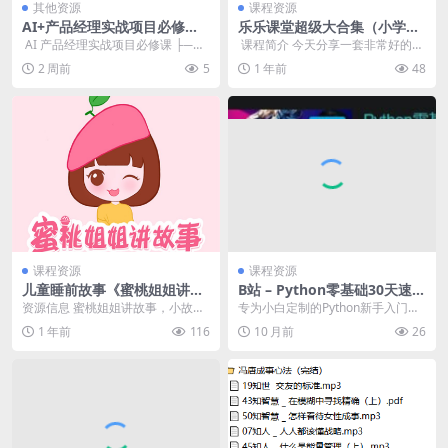
其他资源
课程资源
AI+产品经理实战项目必修
乐乐课堂超级大合集（小学
课，从零到一教你学ai，零基
+初中+高中+国学+四大名著
​ AI 产品经理实战项目必修课 ├──
​ 课程简介 今天分享一套非常好的课
础也能学的入门指南
+生物大百科+地理大百科+历
100_为什么我要讲这门课？-.mp4...
程，涵盖整个教育体系，从小学到
2 周前
5
1 年前
48
史大百科+科学实验等）
高中，再到细分...
课程资源
课程资源
儿童睡前故事《蜜桃姐姐讲故
B站 – Python零基础30天速通
事》
（小白定制版）
资源信息 蜜桃姐姐讲故事，小故事
专为小白定制的Python新手入门课
里大智慧。 美好的童年，是从一个
程，30节实战精讲，内容包含Pyth
1 年前
116
10 月前
26
个优美动听的好故...
on办公...