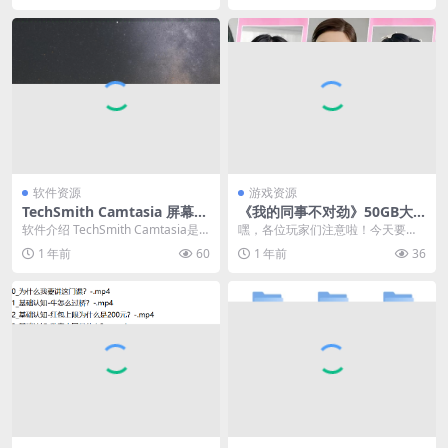
软件资源
游戏资源
TechSmith Camtasia 屏幕录
《我的同事不对劲》50GB大
像视频编辑 v2025.1.1.9216
小，5位女主角！适合老司机
软件介绍 TechSmith Camtasia是
嘿，各位玩家们注意啦！今天要聊
偷偷玩
一款专业屏幕录像视频编辑软件。
的这款游戏，那设定可真是让人眼
1 年前
60
1 年前
36
这...
前一亮 ——《我的同...