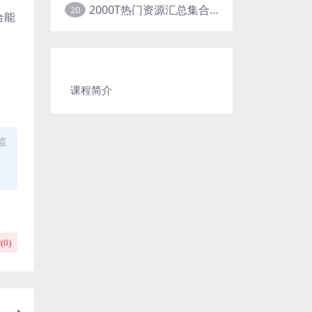
2000T热门资源汇总集合展示
20
合能
课程简介
盗
(
0
)