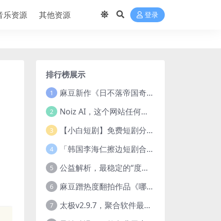
音乐资源
其他资源
登录
排行榜展示
麻豆新作《日不落帝国奇欲记》流出，已解除登录验证！
1
Noiz AI，这个网站任何声音都能克隆，完全免费
2
【小白短剧】免费短剧分享2025年1月3日
3
「韩国李海仁擦边短剧合集【15部中字54部原版】
4
公益解析，最稳定的“度盘”直链解析站，突破速度限制
5
麻豆蹭热度翻拍作品《哪吒之淫邪三龙女大战真阳魔童》 已上线
6
太极v2.9.7，聚合软件最新版，25+源也非常猛了！
7