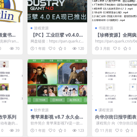
游戏资源
书籍资源
级童书
【PC】工业巨擘 v0.4.00
【珍稀资源】全网疯
Frankl
（Industry Giant 4.0）
抖音价值8800的“
(Frankl
网盘链接：https://pan.quark.cn/
​https://pan.quark.cn/s/
e (电子书+音
免安装中文版【11.7 G
母”周媛黑白颠尤物
全球知名的...
s/77047dce934d...
46da6 【珍稀...
0
70
1 年前
0
0
120
3 月前
0
0
B】
商课程
软件资源
课程资源
数学系列
青苹果影视 v8.7 永久会员
向华尔街日报学图表
版，全网影视点播+电视直
生动有趣的数
软件简介 青苹果影视TV是一款专
​ 课程简介 向《华尔街日
播，大屏观影新体验
在轻松愉快
为智能电视打造的高清影视AP
图表制作，核心在于借鉴
0
39
1 年前
0
0
123
11 月前
0
0
..
P，集合了最新院线电...
专业的设计风格、高...