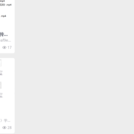
传的
性商教
0eaf9ed
之门性
17
报》学习
其简洁
28