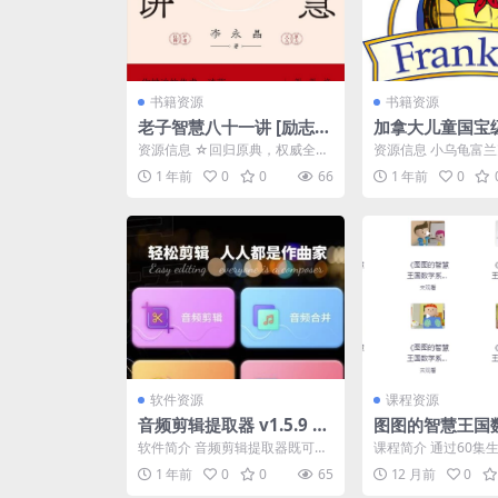
书籍资源
书籍资源
老子智慧八十一讲 [励志成
加拿大儿童国宝
功] [pdf+全格式]
《小乌龟富兰克林 
资源信息 ☆回归原典，权威全面
资源信息 小乌龟富兰克林
in the Turtl
融合出土文献，复原更符合老子
in the Turtle)作为
1 年前
0
0
66
1 年前
0
本意的原典旁征博引，吸...
频+动画) 》
软件资源
课程资源
音频剪辑提取器 v1.5.9 高
图图的智慧王国
级版
软件简介 音频剪辑提取器既可以
课程简介 通过60集
是音乐剪辑软件，也可以是音频
学故事，帮助孩子们
1 年前
0
0
65
12 月前
0
MP3提取合并软件，是...
的氛围中掌握数学知识.