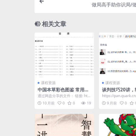
做局高手助你识局/做
相关文章
课程资源
课程资源
中国本草彩色图鉴 常用中
谈判技巧20讲，
药篇
好结果的实战指
通过网盘分享的文件： 链接: http
https://pan.quark.c
s://pan.baidu.com/s/1...
e6041
10 月前
0
0
19
9 月前
0