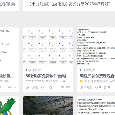
局/破局
【小白短剧】热门短剧资源分享2025年7月2日
软件资源
课程资源
轻松谈出
50款独家免费软件合集(永
编程开发付费课程合
南
久高级版，超猛)
全（含python，ja
n/s/2aa597d
https://pan.quark.cn/s/835474f
📁 编程开发付费课程合
算法，web等技术）
6bc9b​
📁 y园糖AIGC创世计划
0
19
8 月前
0
0
101
3 月前
0
0
能...
653.8G】