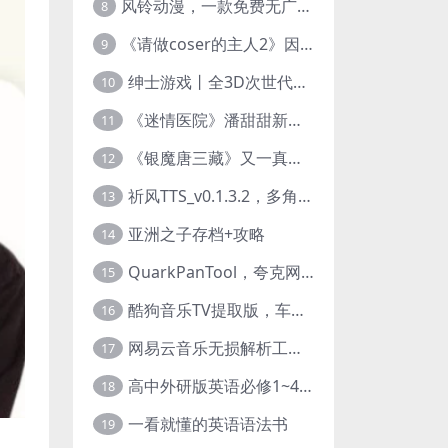
风铃动漫，一款免费无广告的电脑端追番神器！
8
《请做coser的主人2》因“C度大”被Steam下架的真人美女互动游戏！
9
绅士游戏丨全3D次世代的黄油大作， 细腻逼真的双人互动狂想曲！
10
《迷情医院》潘甜甜新作？有点刺激的真人美女互动游戏
11
《银魔唐三藏》又一真人美女互动游戏，堪比M豆！
12
祈风TTS_v0.1.3.2，多角色Ai配音神器，丰富的热门音色
13
亚洲之子存档+攻略
14
QuarkPanTool，夸克网盘链接批量转存、分享和下载工具
15
酷狗音乐TV提取版，车机+安卓+TV三端会员互通
16
网易云音乐无损解析工具，超清母带音质免费下载
17
高中外研版英语必修1~4+考试技巧78讲全套视频
18
一看就懂的英语语法书
19