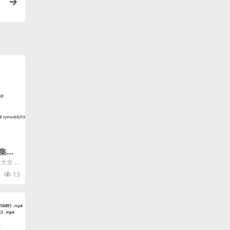
集大
va，
集大全
【共:
，人工智
13