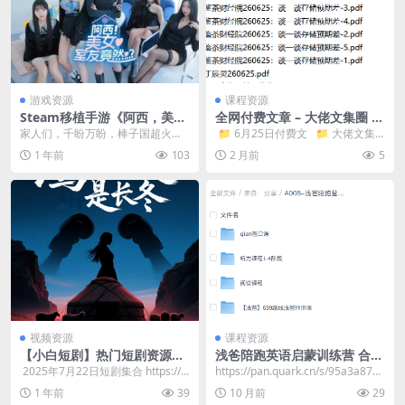
游戏资源
课程资源
Steam移植手游《阿西，美女
全网付费文章 – 大佬文集圈 学
室友竟然…》终于上架手机端
习先锋 精选研报 6月25日更新
家人们，千盼万盼，棒子国超火的
​ 📁 6月25日付费文 📁 大佬文集
啦
第一人称互动恋爱游戏《阿西，美
📁 精选研报...
1 年前
103
2 月前
5
女室友竟然…》完美移...
视频资源
课程资源
【小白短剧】热门短剧资源分
浅爸陪跑英语启蒙训练营 合集
享2025年7月22日
（含口语、听力、阅读）
​ 2025年7月22日短剧集合 https://p
https://pan.quark.cn/s/95a3a875f
an.quark.cn/s/...
1f2
1 年前
39
10 月前
29