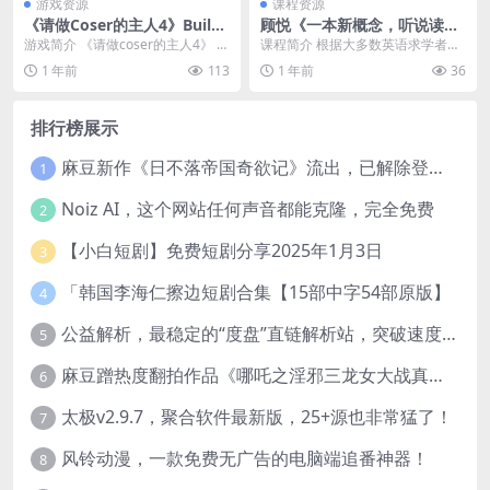
游戏资源
课程资源
《请做Coser的主人4》Build.
顾悦《一本新概念，听说读写
18255233-1.0.1 真人美女影
全解决》
游戏简介 《请做coser的主人4》 是
课程简介 根据大多数英语求学者的
游 全DLC 免安装中文版
一款真人视频互动游戏。 游戏把你
需求，从实用性、系统性、趣味性
1 年前
113
1 年前
36
带入主角...
上精心挑选了一本国...
排行榜展示
麻豆新作《日不落帝国奇欲记》流出，已解除登录验证！
1
Noiz AI，这个网站任何声音都能克隆，完全免费
2
【小白短剧】免费短剧分享2025年1月3日
3
「韩国李海仁擦边短剧合集【15部中字54部原版】
4
公益解析，最稳定的“度盘”直链解析站，突破速度限制
5
麻豆蹭热度翻拍作品《哪吒之淫邪三龙女大战真阳魔童》 已上线
6
太极v2.9.7，聚合软件最新版，25+源也非常猛了！
7
风铃动漫，一款免费无广告的电脑端追番神器！
8