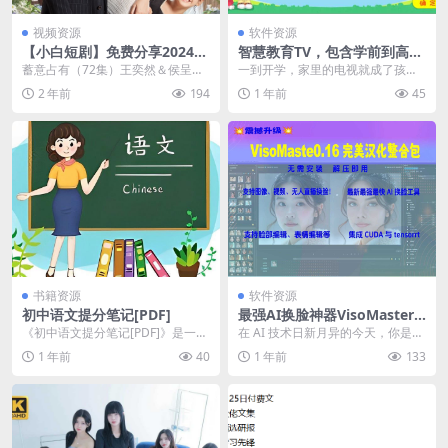
视频资源
软件资源
【小白短剧】免费分享2024年
智慧教育TV，包含学前到高中
11月30日
各种课程的盒子App
蓄意占有（72集）王奕然＆侯呈玥
一到开学，家里的电视就成了孩子
https://pan.quark.cn/s/...
们的 “第二课堂”。可市面上不少学
2 年前
194
1 年前
45
习软件要么收费高...
书籍资源
软件资源
初中语文提分笔记[PDF]
最强AI换脸神器VisoMaster_
0.16汉化版一键整合包
《初中语文提分笔记[PDF]》是一本
在 AI 技术日新月异的今天，你是不
专为初中学生设计的语文学习资
是总幻想着能有一款神器，让自己
1 年前
40
1 年前
133
料，以PDF格式...
瞬间走进前沿 ...