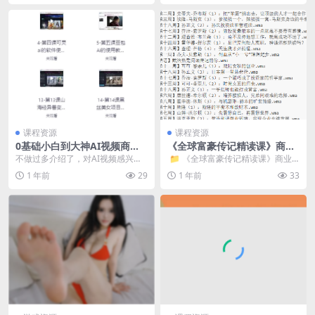
课程资源
课程资源
0基础小白到大神AI视频商业
《全球富豪传记精读课》商业
应用教学（附100种项目案例
思维进阶指南，喜马拉雅独家
不做过多介绍了，对AI视频感兴趣
​ 📁 《全球富豪传记精读课》商业
玩法）
音频
的可以看看，有上百种项目案例玩
思维进阶指南，喜马拉雅独家音频
1 年前
29
1 年前
33
法可供参考，让你从...
...