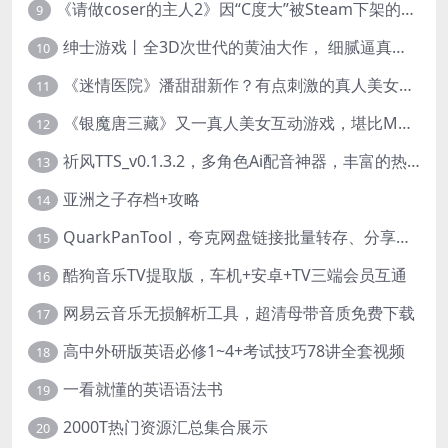
《请做coser的主人2》因“C度大”被Steam下架的真人美女互动游戏！
9
绅士游戏丨全3D次世代的黄油大作， 细腻逼真的双人互动狂想曲！
10
《迷情医院》潘甜甜新作？有点刺激的真人美女互动游戏
11
《银魔唐三藏》又一真人美女互动游戏，堪比M豆！
12
祈风TTS_v0.1.3.2，多角色Ai配音神器，丰富的热门音色
13
亚洲之子存档+攻略
14
QuarkPanTool，夸克网盘链接批量转存、分享和下载工具
15
酷狗音乐TV提取版，车机+安卓+TV三端会员互通
16
网易云音乐无损解析工具，超清母带音质免费下载
17
高中外研版英语必修1~4+考试技巧78讲全套视频
18
一看就懂的英语语法书
19
2000T热门资源汇总集合展示
20