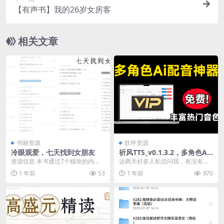
【有声书】我的26岁女房客
相关文章
书籍资源
软件资源
冷眼观爱，七天找到女朋友
祈风TTS_v0.1.3.2，多角色Ai
配音神器，丰富的热门音色
资源信息 本书通过7个模块的内
这两天好多人私信问我，有没有免
容，如找出追女孩的致命错误，提
费好用的配音工具。必须安排！今
1 年前
53
1 年前
970
升自我修养，打造完美...
天就给大家介绍一款堪...