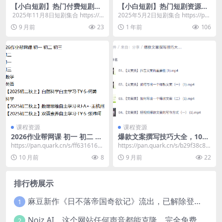
【小白短剧】热门付费短剧资
【小白短剧】热门短剧资源分
源分享2025年11月8日 74部
享2025年5月2日
​ 2025年11月8日短剧集合 https://p
2025年5月2日短剧集合 https://pa
an.quark.cn/s/...
n.quark.cn/s/6a5...
9 月前
23
1 年前
106
课程资源
课程资源
2026作业帮网课 初一 初二 初
爆款文案撰写技巧大全，100
三
个必火标题模板+390条爆款文
​https://pan.quark.cn/s/ff631616b
https://pan.quark.cn/s/b29f38c81
案直接用
a52 📁 2...
a57
10 月前
8
9 月前
22
排行榜展示
麻豆新作《日不落帝国奇欲记》流出，已解除登录验证！
1
Noiz AI，这个网站任何声音都能克隆，完全免费
2