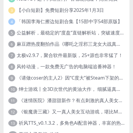
【小白短剧】免费短剧分享2025年1月3日
3
「韩国李海仁擦边短剧合集【15部中字54部原版】
4
公益解析，最稳定的“度盘”直链解析站，突破速度限制
5
麻豆蹭热度翻拍作品《哪吒之淫邪三龙女大战真阳魔童》 已上线
6
太极v2.9.7，聚合软件最新版，25+源也非常猛了！
7
风铃动漫，一款免费无广告的电脑端追番神器！
8
《请做coser的主人2》因“C度大”被Steam下架的真人美女互动游戏！
9
绅士游戏丨全3D次世代的黄油大作， 细腻逼真的双人互动狂想曲！
10
《迷情医院》潘甜甜新作？有点刺激的真人美女互动游戏
11
《银魔唐三藏》又一真人美女互动游戏，堪比M豆！
12
祈风TTS_v0.1.3.2，多角色Ai配音神器，丰富的热门音色
13