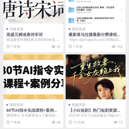
书籍资源
课程资源
高盛元精读唐诗宋词
最新喜马拉雅最新付费课程合
集【60G】
精选唐宋时期经典古诗词80余首,深
​ https://pan.quark.cn/s/3f08b2bbe
入浅出讲述诗歌的风格、派别、发
aef
1 年前
36
1 年前
102
展脉络，完整展现...
课程资源
视频资源
80节AI指令实战课程+案例分
【小白短剧】热门短剧资源分
享
享2025年10月1日
​课程简介 专为希望深入了解AI应用
2025年10月1日短剧集合 https://p
的学员设计，课程涵盖80节实战指
an.quark.cn/s/05...
1 年前
48
10 月前
15
令，结合丰富...