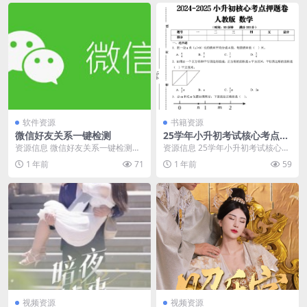
软件资源
书籍资源
微信好友关系一键检测
25学年小升初考试核心考点押
题卷
资源信息 微信好友关系一键检测：
资源信息 25学年小升初考试核心考
看看谁把你拉黑或删除 资源目录 └
点押题卷 数学 资源目录 ├── 人教
1 年前
71
1 年前
59
── Wech...
版】20...
视频资源
视频资源