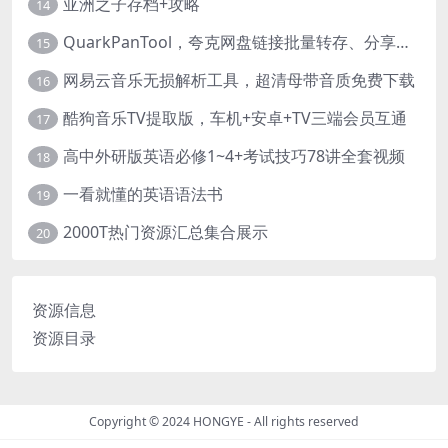
亚洲之子存档+攻略
14
QuarkPanTool，夸克网盘链接批量转存、分享和下载工具
15
网易云音乐无损解析工具，超清母带音质免费下载
16
酷狗音乐TV提取版，车机+安卓+TV三端会员互通
17
高中外研版英语必修1~4+考试技巧78讲全套视频
18
一看就懂的英语语法书
19
2000T热门资源汇总集合展示
20
资源信息
资源目录
Copyright © 2024
HONGYE
- All rights reserved