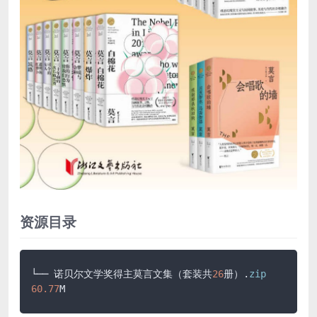
资源目录
└── 诺贝尔文学奖得主莫言文集（套装共
26
册）.
zip
60.77
M