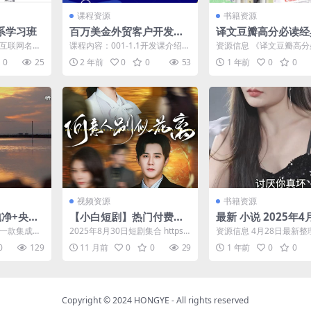
课程资源
书籍资源
系学习班
百万美金外贸客户开发，
译文豆瓣高分必读经
外贸主动获客，精准获客
装(套装共20册) [大
于互联网名企
课程内容：001-1.1开发课介绍和
资源信息 《译文豆瓣高
系统思维，大客户收割机
少，但是大
规划,mp4002-2.1 榨干这个老掉
典套装》汇集了14部经典
0
25
2 年前
0
0
53
1 年前
0
0
...
牙的...
包括《月亮和六便士》...
视频资源
书籍资源
纯净+央视
【小白短剧】热门付费短
最新 小说 2025年4
剧资源分享2025年8月31
日付费小说1 防和谐
是一款集成了
2025年8月30日短剧集合 https://
资源信息 4月28日最新整
日
应用程序，
pan.quark.cn/s/e9...
抖音 豆瓣 番茄 付费 热文
0
129
11 月前
0
0
29
1 年前
0
0
...
说 各种类...
Copyright © 2024
HONGYE
- All rights reserved