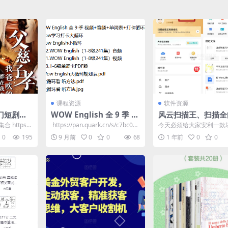
课程资源
软件资源
门短剧资
WOW English 全 9 季 视
风云扫描王、扫描全
月13日
频+音频+单词表+打卡循
pp会员版，堪称“扫
 https://
​ https://pan.quark.cn/s/c7bc0b4
今天必须给大家安利一款
环计划
天花板”
f7ffe 📁 ...
场和学习圈 “效率救星” 
0
195
9 月前
0
0
68
1 年前
0
0
—— 扫描全能王高...