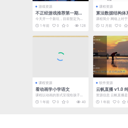
游戏资源
课程资源
不正经游戏推荐第一期：
算法数据结构体
亚洲风大作之《新天域》
今天开一个新坑，目前暂定为不
课程简介 网络上对
正经游戏推荐及评测 盘点一下我
算法面试的视频有不
1 年前
0
0
128
12 月前
0
这段时间玩过的那些比较...
部分课程都不够全面，内
课程资源
软件资源
看动画学小学语文
云帆直播 v1.0 
+地方+直播
课程以动画的形式呈现给孩子，
资源信息 云帆直播
用有趣的故事吸引孩子，让孩子
多种类型直播频道的
1 年前
0
0
40
1 年前
0
在看动画片的时候完成学习...
为用户提供了一个便捷的