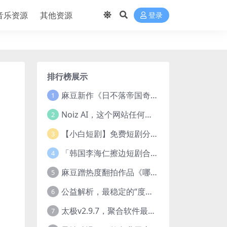
音乐资源
其他资源
登录
排行榜展示
麻豆新作《日不落帝国奇欲记》流出，已解除登录验证！
1
Noiz AI，这个网站任何声音都能克隆，完全免费
2
【小白短剧】免费短剧分享2025年1月3日
3
「韩国李海仁擦边短剧合集【15部中字54部原版】
4
麻豆蹭热度翻拍作品《哪吒之淫邪三龙女大战真阳魔童》 已上线
5
公益解析，最稳定的“度盘”直链解析站，突破速度限制
6
太极v2.9.7，聚合软件最新版，25+源也非常猛了！
7