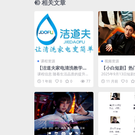
相关文章
课程资源
视频资源
【洁道夫家电清洗教学视
【小白短剧】热
频】
源分享2025年9
课程信息 随着生活品质的提升，
2025年9月13日短剧集合
家电已成为现代家庭不可或缺的
pan.quark.cn/s/8b...
1 年前
0
0
77
11 月前
0
一部分。然而，长期使用...