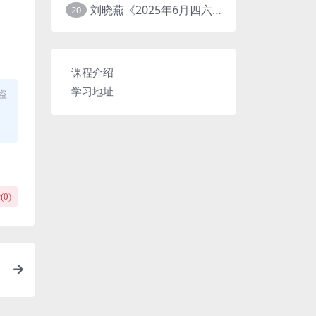
刘晓燕《2025年6月四六级考试急救班 (原保命班) 》(四级完结+六级写译、阅读)
20
课程介绍
学习地址
盗
(
0
)