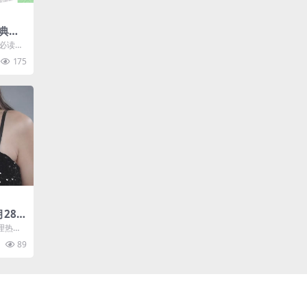
典套
合集]
分必读经
作品，
175
月28
速存
理热门
 爽文小
89