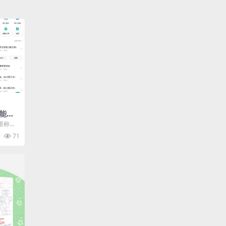
能王A
描界
堪称职
的神器
71