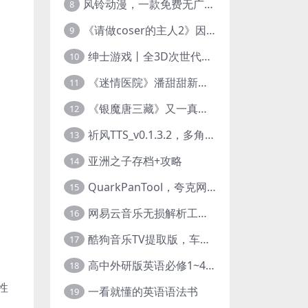
风铃动漫，一款免费无广告的电脑端追番神器！
8
《请做coser的主人2》因“C度大”被Steam下架的真人美女互动游戏！
9
绅士游戏丨全3D次世代的黄油大作， 细腻逼真的双人互动狂想曲！
10
《迷情医院》潘甜甜新作？有点刺激的真人美女互动游戏
11
《银魔唐三藏》又一真人美女互动游戏，堪比M豆！
12
祈风TTS_v0.1.3.2，多角色Ai配音神器，丰富的热门音色
13
亚洲之子存档+攻略
14
QuarkPanTool，夸克网盘链接批量转存、分享和下载工具
15
网易云音乐无损解析工具，超清母带音质免费下载
16
酷狗音乐TV提取版，车机+安卓+TV三端会员互通
17
高中外研版英语必修1~4+考试技巧78讲全套视频
18
性
一看就懂的英语语法书
19