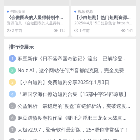
书籍资源
视频资源
《会做图表的人显得特别牛》
【小白短剧】热门短剧资源分
日本平面设计大师手把手教你
享2025年4月15日
资源信息 《会做图表的人显得特别
2025年4月15日短剧集合 https://p
做出清晰图表！
牛》是日本平面设计大师所著，通
an.quark.cn/s/bf...
2 年前
115
1 年前
141
过手把手的教学方式...
排行榜展示
麻豆新作《日不落帝国奇欲记》流出，已解除登录验证！
1
Noiz AI，这个网站任何声音都能克隆，完全免费
2
【小白短剧】免费短剧分享2025年1月3日
3
「韩国李海仁擦边短剧合集【15部中字54部原版】
4
公益解析，最稳定的“度盘”直链解析站，突破速度限制
5
麻豆蹭热度翻拍作品《哪吒之淫邪三龙女大战真阳魔童》 已上线
6
太极v2.9.7，聚合软件最新版，25+源也非常猛了！
7