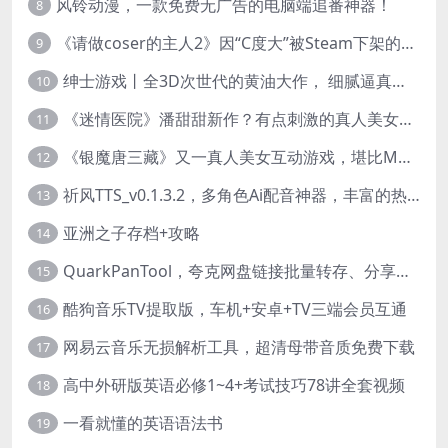
风铃动漫，一款免费无广告的电脑端追番神器！
8
《请做coser的主人2》因“C度大”被Steam下架的真人美女互动游戏！
9
绅士游戏丨全3D次世代的黄油大作， 细腻逼真的双人互动狂想曲！
10
《迷情医院》潘甜甜新作？有点刺激的真人美女互动游戏
11
《银魔唐三藏》又一真人美女互动游戏，堪比M豆！
12
祈风TTS_v0.1.3.2，多角色Ai配音神器，丰富的热门音色
13
亚洲之子存档+攻略
14
QuarkPanTool，夸克网盘链接批量转存、分享和下载工具
15
酷狗音乐TV提取版，车机+安卓+TV三端会员互通
16
网易云音乐无损解析工具，超清母带音质免费下载
17
高中外研版英语必修1~4+考试技巧78讲全套视频
18
一看就懂的英语语法书
19