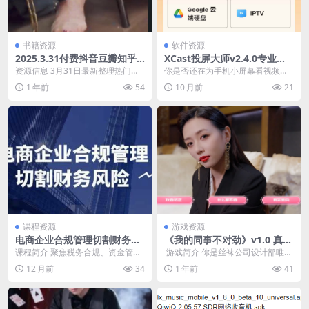
书籍资源
软件资源
2025.3.31付费抖音豆瓣知乎
XCast投屏大师v2.4.0专业
番茄爽文小说 防和谐速存
版，把手机内容轻松“搬”上大
资源信息 3月31日最新整理热门抖
你是否还在为手机小屏幕看视频不
屏
音豆瓣番茄付费热文爽文小说 各种
过瘾而烦恼？是否在会议上想把手
1 年前
54
10 月前
21
类型都有 每日...
机里的资料投屏到显示...
课程资源
游戏资源
电商企业合规管理切割财务风
《我的同事不对劲》v1.0 真人
险
美女互动影游 绿色中文版
课程简介 聚焦税务合规、资金管
​ 游戏简介 你是丝袜公司设计部唯一
理、合同规范等核心痛点，拆解刷
的男实习生，面对五位性格迥异的
12 月前
34
1 年前
41
单、虚开等雷区防范方...
女同事，你期待...