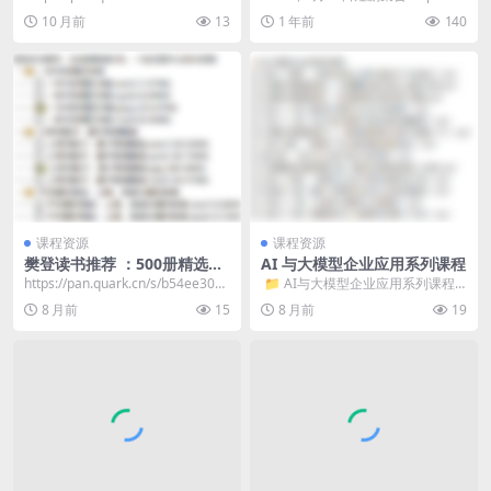
fc 📁 ...
an.quark.cn/s/a8...
10 月前
13
1 年前
140
课程资源
课程资源
樊登读书推荐 ：500册精选好
AI 与大模型企业应用系列课程
书，一站式提升认知与思维
https://pan.quark.cn/s/b54ee30bf
​ 📁 AI与大模型企业应用系列课程
bfe 总计: ...
📄 24.第二十四集：一家物...
8 月前
15
8 月前
19