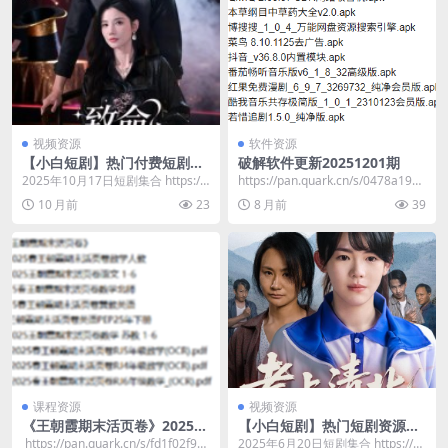
视频资源
软件资源
【小白短剧】热门付费短剧资
破解软件更新20251201期
源分享2025年10月17日 75部
2025年10月17日短剧集合 https://
​https://pan.quark.cn/s/0478a1919
pan.quark.cn/s/7...
71f 01 ...
10 月前
23
8 月前
39
课程资源
视频资源
《王朝霞期末活页卷》2025年
【小白短剧】热门短剧资源分
春1-6年级语数英
享2025年6月20日
​ https://pan.quark.cn/s/fd1f02f92c
2025年6月20日短剧集合 https://p