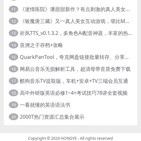
《迷情医院》潘甜甜新作？有点刺激的真人美女互动游戏
11
《银魔唐三藏》又一真人美女互动游戏，堪比M豆！
12
祈风TTS_v0.1.3.2，多角色Ai配音神器，丰富的热门音色
13
亚洲之子存档+攻略
14
QuarkPanTool，夸克网盘链接批量转存、分享和下载工具
15
网易云音乐无损解析工具，超清母带音质免费下载
16
酷狗音乐TV提取版，车机+安卓+TV三端会员互通
17
高中外研版英语必修1~4+考试技巧78讲全套视频
18
一看就懂的英语语法书
19
2000T热门资源汇总集合展示
20
Copyright © 2024
HONGYE
- All rights reserved