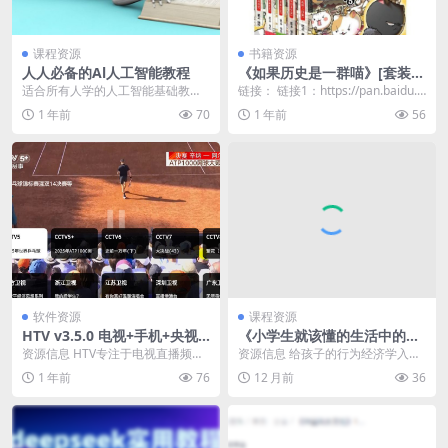
课程资源
书籍资源
人人必备的Al人工智能教程
《如果历史是一群喵》[套装共
5册]
适合所有人学的人工智能基础教
链接： 链接1：https://pan.baidu.c
程，手把手带你入门AI人工智能。
om/s/14w3mxlL...
1 年前
70
1 年前
56
资源链接：http...
软件资源
课程资源
HTV v3.5.0 电视+手机+央视
《小学生就该懂的生活中的经
+地方+卫视+体育
济学》走进行为经济学的魔法
资源信息 HTV专注于电视直播频道
资源信息 给孩子的行为经济学入门
课堂
的特色服务，是款仅依赖于网络即
读本，52堂入门课，配套52幅活泼
1 年前
76
12 月前
36
可以进行节目点播...
明快的漫画，让...