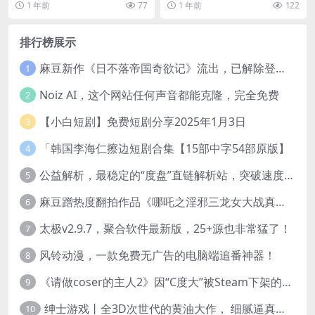
1 年前
77
1 年前
122
演示。 课...
排行榜展示
麻豆新作《日不落帝国奇欲记》流出，已解除登录验证！
1
Noiz AI，这个网站任何声音都能克隆，完全免费
2
【小白短剧】免费短剧分享2025年1月3日
3
「韩国李海仁擦边短剧合集【15部中字54部原版】
4
公益解析，最稳定的“度盘”直链解析站，突破速度限制
5
麻豆蹭热度翻拍作品《哪吒之淫邪三龙女大战真阳魔童》 已上线
6
太极v2.9.7，聚合软件最新版，25+源也非常猛了！
7
风铃动漫，一款免费无广告的电脑端追番神器！
8
《请做coser的主人2》因“C度大”被Steam下架的真人美女互动游戏！
9
绅士游戏丨全3D次世代的黄油大作， 细腻逼真的双人互动狂想曲！
10