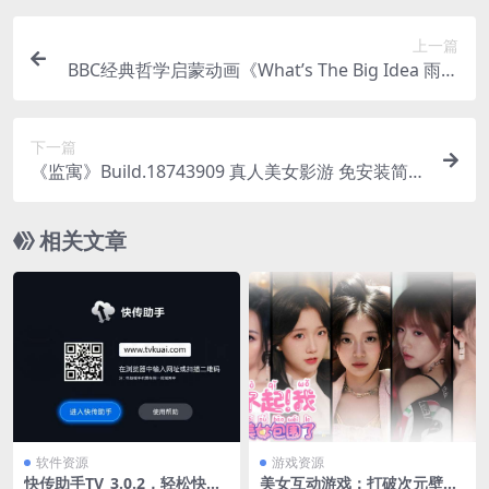
上一篇
BBC经典哲学启蒙动画《What’s The Big Idea 雨果
带你看世界（中英双版）》
下一篇
《监寓》Build.18743909 真人美女影游 免安装简体
中文版
相关文章
软件资源
游戏资源
快传助手TV_3.0.2，轻松快捷
美女互动游戏：打破次元壁恋