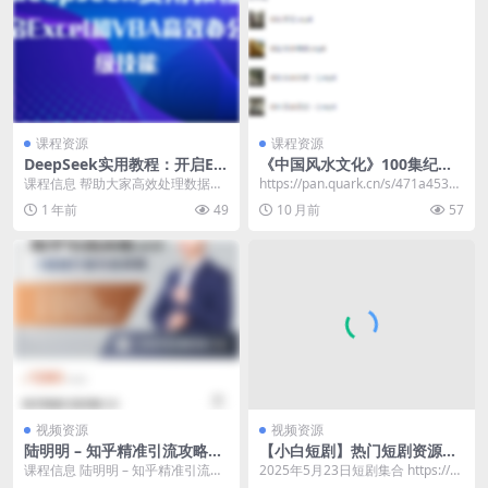
课程资源
课程资源
DeepSeek实用教程：开启Ex
《中国风水文化》100集纪录
cel和VBA高效办公超级技能
片完整版-传统智慧与现代应用
课程信息 帮助大家高效处理数据信
https://pan.quark.cn/s/471a453ea
息和自动化每日任务。课程内容分
c6e
1 年前
49
10 月前
57
为三部分：Deep...
视频资源
视频资源
陆明明 – 知乎精准引流攻略2.
【小白短剧】热门短剧资源分
0
享2025年5月23日
课程信息 陆明明 – 知乎精准引流攻
2025年5月23日短剧集合 https://p
略2.0，适合各行业，全程实操落地
an.quark.cn/s/c4...