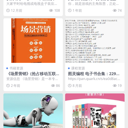
的安装任何软件到电视上
爱《对不起，我把美女包围
大家平时给电视或电视盒子装应
你，就是游戏的主角陈墨，正处在
了》邂逅五位魅力女主
用，常用的老办法应该还是插 U 盘
年轻有为、事业扬帆起航的关键时
12 月前
108
1 年前
74
吧？先把软件下到 ...
期，可命运似乎总爱开...
书籍资源
课程资源
《场景营销》(抢占移动互联网
图灵编程 电子书合集：229本
时代的营销准入口)
技术指南覆盖Python、机器
资源信息 《场景营销》是一本专注
https://pan.quark.cn/s/ea0d8ac71
学习与全栈开发
于移动互联网时代营销策略的书
0ac 📁 图灵...
2 年前
86
8 月前
19
籍，它深入剖析了场景...