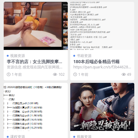
视频资源
书籍资源
李不言的店：女士洗脚按摩服
180本后端必备精品书籍
务记录
资源信息 感觉现在国内互联网视频
​https://pan.quark.cn/s/f3b446285
就是主打双版本，就比如今天推荐
684 📁 1...
1 年前
102
1 年前
49
的洗脚按摩 资源目...
课程资源
视频资源