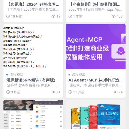
【套题班】2026年超格套卷实
【小白短剧】热门短剧资源分
战班（10套卷）+冲刺点睛课
享2025年8月1日
【套题班】2026年超格套卷实战班
2025年8月1日短剧集合 https://pa
程
（10套卷）+冲刺点睛课程/ │ ...
n.quark.cn/s/899...
10 月前
19
1 年前
153
课程资源
课程资源
湛庐精读56本精讲 (有声版)
AI Agent+MCP 从0到1打造
商业级编程智能体
​ 湛庐精读56本精讲 (有声版)/ │ ├
​ 课程简介 本课程将手把手带你开发
── 001...
一个AI编程智能体。 内容覆盖 MCP
9 月前
21
11 月前
24
服务...