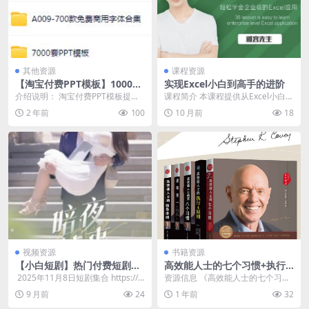
其他资源
课程资源
【淘宝付费PPT模板】10000
实现Excel小白到高手的进阶
+套
介绍说明： 淘宝付费PPT模板提供
课程简介 本课程提供从Excel小白到
了超过10000套丰富多样的资源，
高手的进阶学习，涵盖数据录入规
2 年前
100
10 月前
18
涵盖了从商务...
范、时间和日...
视频资源
书籍资源
【小白短剧】热门付费短剧资
高效能人士的七个习惯+执行
源分享2025年11月8日 74部
原则五部曲畅销经典套装(套装
​ 2025年11月8日短剧集合 https://p
资源信息 《高效能人士的七个习
共5册) [人文社科]
an.quark.cn/s/...
惯》及其延伸作品，提供个人和组
9 月前
24
1 年前
32
织成功的实用指南。涵...