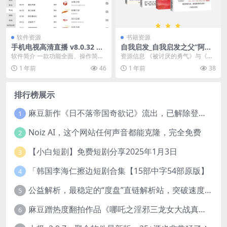
软件资源
书籍资源
手机电视高清直播 v8.0.32 解
自我启发_自我启发之父”阿德
锁会员
勒的哲学课全新纪念套装(共4
软件简介 一款功能全面、操作简便
资源信息 《被讨厌的勇气》与《幸
册) [人文社科]
的手机电视应用，凭借其高清画
福的勇气》以对话形式探讨阿德勒
1 年前
46
1 年前
38
质、丰富频道资源、流...
心理学，分别聚焦自...
排行榜展示
麻豆新作《日不落帝国奇欲记》流出，已解除登录验证！
1
Noiz AI，这个网站任何声音都能克隆，完全免费
2
【小白短剧】免费短剧分享2025年1月3日
3
「韩国李海仁擦边短剧合集【15部中字54部原版】
4
公益解析，最稳定的“度盘”直链解析站，突破速度限制
5
麻豆蹭热度翻拍作品《哪吒之淫邪三龙女大战真阳魔童》 已上线
6