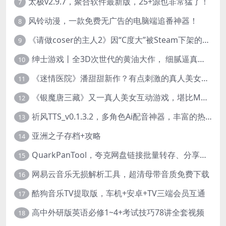
太极v2.9.7，聚合软件最新版，25+源也非常猛了！
7
风铃动漫，一款免费无广告的电脑端追番神器！
8
《请做coser的主人2》因“C度大”被Steam下架的真人美女互动游戏！
9
绅士游戏丨全3D次世代的黄油大作， 细腻逼真的双人互动狂想曲！
10
《迷情医院》潘甜甜新作？有点刺激的真人美女互动游戏
11
《银魔唐三藏》又一真人美女互动游戏，堪比M豆！
12
祈风TTS_v0.1.3.2，多角色Ai配音神器，丰富的热门音色
13
亚洲之子存档+攻略
14
QuarkPanTool，夸克网盘链接批量转存、分享和下载工具
15
网易云音乐无损解析工具，超清母带音质免费下载
16
酷狗音乐TV提取版，车机+安卓+TV三端会员互通
17
高中外研版英语必修1~4+考试技巧78讲全套视频
18