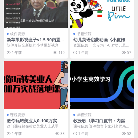
软件资源
书籍资源
新苹果影视盒子v1.5.90内置源
幼儿英语启蒙动画《小皮姆 Li
版点播+直播无限制
ttle Pim (视频+音频+PDF) 》
软件介绍全新版的小苹果影视盒子
资源信息 一套专为 1-6 岁幼儿及学
正式登场了！这一产品系基于猫影
龄前儿童设计的沉浸式情景启蒙动
1 年前
119
1 年前
57
视进行二次开发，且内...
画，适合英语...
课程资源
课程资源
教你玩转美业人0-100万实战
牧云歌《学习白皮书：内驱力
落地课
+标准学习+高效方法+学习规
这门课程旨在帮助美业人士从零开
课程信息 资深教育专家刘老师亲
划》
始，实现业绩从0到100万的跨越。
授，通过科学的学习方法和实用的
1 年前
33
1 年前
52
涵盖营销策略、...
技巧，引导大家掌握高...