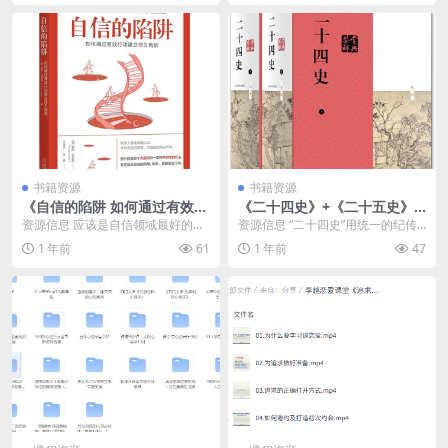
书籍资源
书籍资源
《自信的陷阱 如何通过有效行
《二十四史》+《二十五史》
动建立持久自信》
超全合集
资源信息 应该是自信领域最好的书
资源信息 “二十四史”用统一的纪传
了。 资源目录 ├── 自信的陷阱 (路
体裁，系统、完整地记录清以前各
1 年前
61
1 年前
47
斯哈里斯...
个朝代的历史，共...