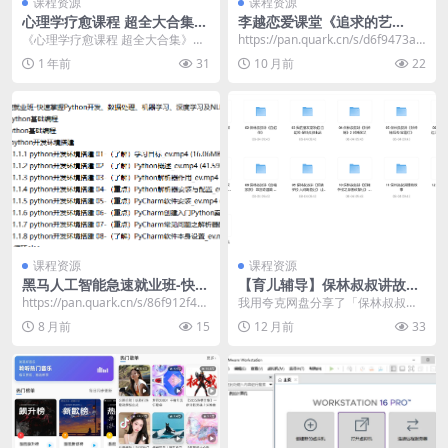
课程资源
课程资源
心理学疗愈课程 超全大合集
李越恋爱课堂《追求的艺
书籍+mp3音频+视频课
术》，从初识到确立关系的系
《心理学疗愈课程 超全大合集》是
https://pan.quark.cn/s/d6f9473ae
统方法
一套全面的心理学资源包，旨在帮
9ad
1 年前
31
10 月前
22
助人们通过多种形式...
课程资源
课程资源
黑马人工智能急速就业班-快速
【育儿辅导】保林叔叔讲故事
掌握Python开发、 数据处
《儿童亲子故事合集》
​https://pan.quark.cn/s/86f912f44
我用夸克网盘分享了「保林叔叔讲
理、机器学习、深度学习及NL
03e 总计:...
故事《儿童亲子故事合集》」，点
8 月前
15
12 月前
33
P等前沿技术
击链接即可保存。打开...