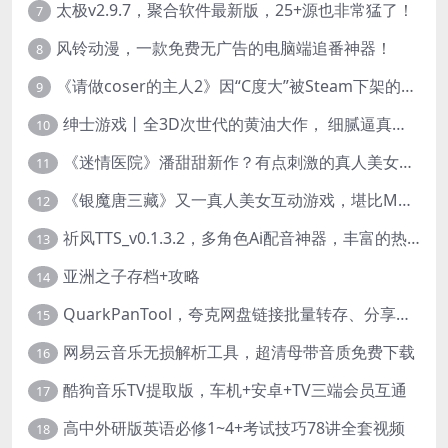
太极v2.9.7，聚合软件最新版，25+源也非常猛了！
7
风铃动漫，一款免费无广告的电脑端追番神器！
8
《请做coser的主人2》因“C度大”被Steam下架的真人美女互动游戏！
9
绅士游戏丨全3D次世代的黄油大作， 细腻逼真的双人互动狂想曲！
10
《迷情医院》潘甜甜新作？有点刺激的真人美女互动游戏
11
《银魔唐三藏》又一真人美女互动游戏，堪比M豆！
12
祈风TTS_v0.1.3.2，多角色Ai配音神器，丰富的热门音色
13
亚洲之子存档+攻略
14
QuarkPanTool，夸克网盘链接批量转存、分享和下载工具
15
网易云音乐无损解析工具，超清母带音质免费下载
16
酷狗音乐TV提取版，车机+安卓+TV三端会员互通
17
高中外研版英语必修1~4+考试技巧78讲全套视频
18