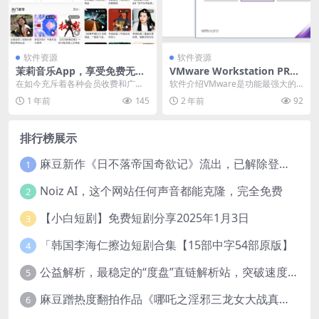
软件资源
软件资源
茉莉音乐App，享受免费无广
VMware Workstation PRO
告、免登录的音乐体验
VM虚拟机 v17.6.0 正式版
在如今充斥着各种会员收费和广告
软件介绍VMware是功能最强大的
的音乐 App 中，想找一款纯粹的听
虚拟机软件，用户可以在虚拟机同
1 年前
145
2 年前
92
歌软件越来越难...
时运行各种操作系...
排行榜展示
麻豆新作《日不落帝国奇欲记》流出，已解除登录验证！
1
Noiz AI，这个网站任何声音都能克隆，完全免费
2
【小白短剧】免费短剧分享2025年1月3日
3
「韩国李海仁擦边短剧合集【15部中字54部原版】
4
公益解析，最稳定的“度盘”直链解析站，突破速度限制
5
麻豆蹭热度翻拍作品《哪吒之淫邪三龙女大战真阳魔童》 已上线
6